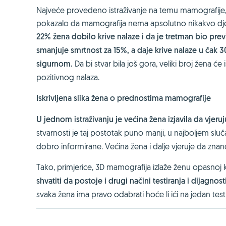
Najveće provedeno istraživanje na temu mamografije, u
pokazalo da mamografija nema apsolutno nikakvo dje
22% žena dobilo krive nalaze i da je tretman bio prev
smanjuje smrtnost za 15%, a daje krive nalaze u čak
sigurnom.
Da bi stvar bila još gora, veliki broj žena će
pozitivnog nalaza.
Iskrivljena slika žena o prednostima mamografije
U jednom istraživanju je većina žena izjavila da vje
stvarnosti je taj postotak puno manji, u najboljem sluč
dobro informirane. Većina žena i dalje vjeruje da zn
Tako, primjerice, 3D mamografija izlaže ženu opasnoj kol
shvatiti da postoje i drugi načini testiranja i dijagnost
svaka žena ima pravo odabrati hoće li ići na jedan test i