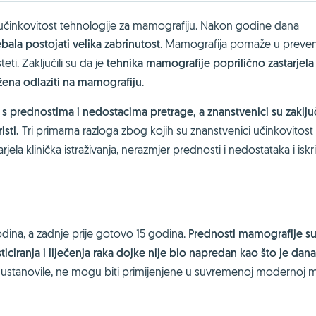
ti učinkovitost tehnologije za mamografiju. Nakon godine dana
ebala postojati velika zabrinutost
. Mamografija pomaže u prevenc
i. Zaključili su da je
tehnika mamografije poprilično zastarjela 
 žena odlaziti na mamografiju
.
s prednostima i nedostacima pretrage, a znanstvenici su zaključ
isti.
Tri primarna razloga zbog kojih su znanstvenici učinkovitost 
rjela klinička istraživanja, nerazmjer prednosti i nedostataka i iskr
godina, a zadnje prije gotovo 15 godina.
Prednosti mamografije su
ciranja i liječenja raka dojke nije bio napredan kao što je dana
da ustanovile, ne mogu biti primijenjene u suvremenoj modernoj m