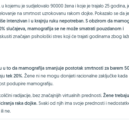
 kojemu je sudjelovalo 90000 žena i koje je trajalo 25 godina, j
lovanje na smrtnost uzrokovanu rakom dojke. Pokazalo se da je
iše intenzivan i u krajnju ruku nepotreban
.
S obzirom da mamogr
 30% slučajeva, mamografija se ne može smatrati pouzdanom i
 iskusiti značajan psihološki stres koji će trajati godinama zbog la
ruju u to da mamografija smanjuje postotak smrtnosti za barem 
aju
tek 20%
. Žene ni ne mogu donijeti racionalne zaključke kada 
anost podupire mamografiju.
ičini radijacije, bez značajnijih virtualnih prednosti.
Žene trebaj
iciranja raka dojke.
Svaki od njih ima svoje prednosti i nedostatk
li ne.