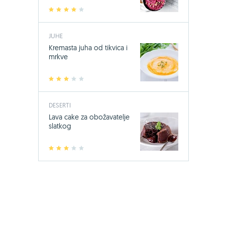
1
2
3
4
5
JUHE
Kremasta juha od tikvica i
mrkve
1
2
3
4
5
DESERTI
Lava cake za obožavatelje
slatkog
1
2
3
4
5