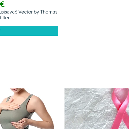
 €
usisavač Vector by Thomas
ilter!
E