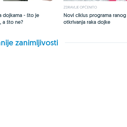
ZDRAVLJE OPĆENITO
a dojkama - što je
Novi ciklus programa ranog
 a što ne?
otkrivanja raka dojke
nije zanimljivosti