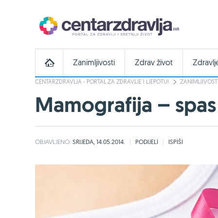
Zanimljivosti
Zdrav život
Zdravlj
CENTARZDRAVLJA - PORTAL ZA ZDRAVLJE I LJEPOTU!
ZANIMLJIVOST
Mamografija – spas za
OBJAVLJENO:
SRIJEDA, 14.05.2014.
PODIJELI
ISPIŠI