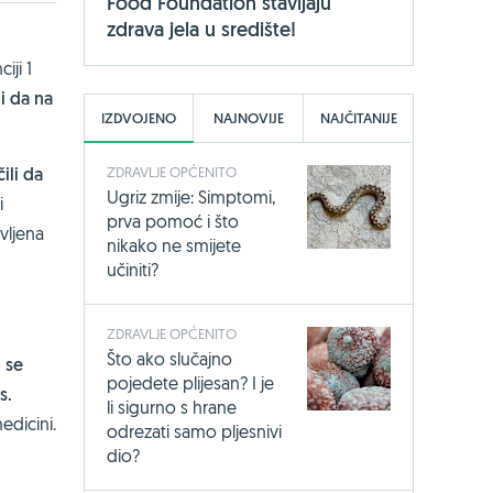
Food Foundation stavljaju
zdrava jela u središte!
iji 1
i da na
IZDVOJENO
NAJNOVIJE
NAJČITANIJE
ZDRAVLJE OPĆENITO
ili da
Ugriz zmije: Simptomi,
i
prva pomoć i što
ivljena
nikako ne smijete
učiniti?
ZDRAVLJE OPĆENITO
Što ako slučajno
 se
pojedete plijesan? I je
s.
li sigurno s hrane
edicini.
odrezati samo pljesnivi
dio?