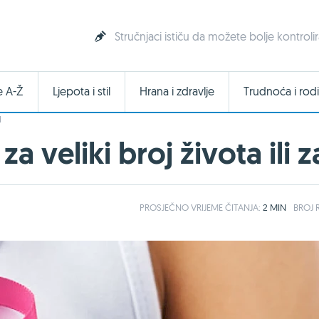
Stručnjaci ističu da možete bolje kontrol
e A-Ž
Ljepota i stil
Hrana i zdravlje
Trudnoća i rodi
I
 veliki broj života ili z
PROSJEČNO
VRIJEME ČITANJA:
2 MIN
BROJ R