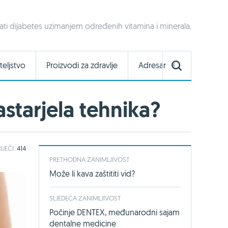
irati dijabetes uzimanjem određenih vitamina i minerala.
teljstvo
Proizvodi za zdravlje
Adresar
astarjela tehnika?
IJEČI:
414
PRETHODNA ZANIMLJIVOST
Može li kava zaštititi vid?
SLJEDEĆA ZANIMLJIVOST
Počinje DENTEX, međunarodni sajam
dentalne medicine