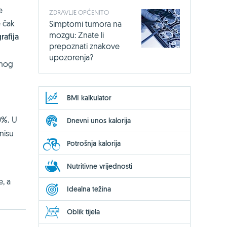
e
ZDRAVLJE OPĆENITO
 čak
Simptomi tumora na
mozgu: Znate li
afija
prepoznati znakove
upozorenja?
žnog
BMI kalkulator
50%.
U
Dnevni unos kalorija
nisu
Potrošnja kalorija
Nutritivne vrijednosti
u
e, a
Idealna težina
Oblik tijela