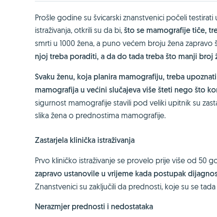
Prošle godine su švicarski znanstvenici počeli testira
istraživanja, otkrili su da bi,
što se mamografije tiče, tr
smrti u 1000 žena, a puno većem broju žena zapravo štet
njoj treba poraditi, a da do tada treba što manji broj
Svaku ženu, koja planira mamografiju, treba upoznati 
mamografija u većini slučajeva više šteti nego što kor
sigurnost mamografije stavili pod veliki upitnik su zasta
slika žena o prednostima mamografije.
Zastarjela klinička istraživanja
Prvo kliničko istraživanje se provelo prije više od 50 
zapravo ustanovile u vrijeme kada postupak dijagnosti
Znanstvenici su zaključili da prednosti, koje su se ta
Nerazmjer prednosti i nedostataka