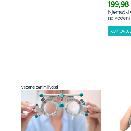
199,98
Njemački 
na vodeni f
KUPI OVDJ
Vezane zanimljivosti