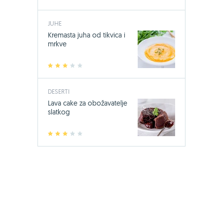
JUHE
Kremasta juha od tikvica i
mrkve
1
2
3
4
5
DESERTI
Lava cake za obožavatelje
slatkog
1
2
3
4
5