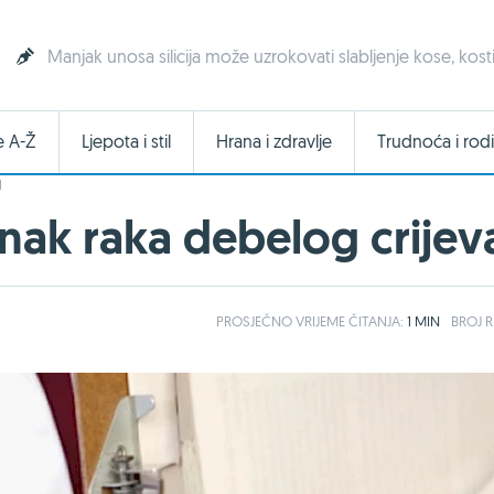
Manjak unosa silicija može uzrokovati slabljenje kose, kosti
e A-Ž
Ljepota i stil
Hrana i zdravlje
Trudnoća i rodi
I
anak raka debelog crijev
PROSJEČNO
VRIJEME ČITANJA:
1 MIN
BROJ R