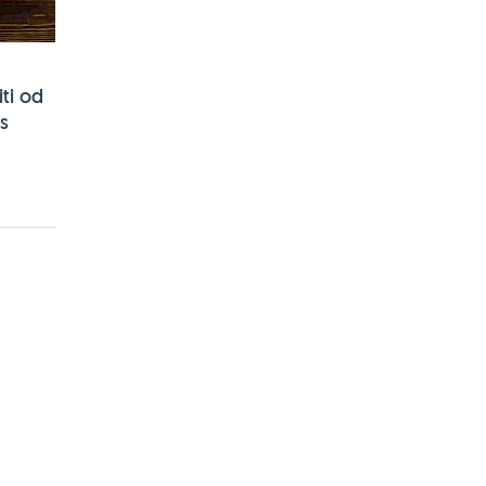
ti od
as