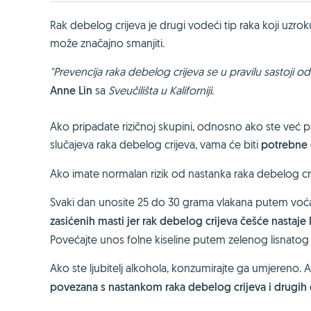
Rak debelog crijeva je drugi vodeći tip raka koji uzroku
može značajno smanjiti.
"Prevencija raka debelog crijeva se u pravilu sastoji od
Anne Lin
sa
Sveučilišta u Kaliforniji
.
Ako pripadate rizičnoj skupini, odnosno ako ste već pat
slučajeva raka debelog crijeva, vama će biti
potrebne 
Ako imate normalan rizik od nastanka raka debelog cr
Svaki dan unosite 25 do 30 grama vlakana putem voća, p
zasićenih masti jer rak debelog crijeva češće nasta
Povećajte unos folne kiseline putem zelenog lisnatog
Ako ste ljubitelj alkohola, konzumirajte ga umjereno. A
povezana s nastankom raka debelog crijeva i drugih 