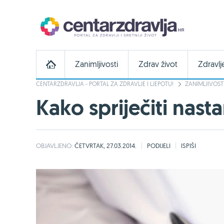
Zanimljivosti
Zdrav život
Zdravlj
CENTARZDRAVLJA - PORTAL ZA ZDRAVLJE I LJEPOTU!
ZANIMLJIVOST
Kako spriječiti nast
OBJAVLJENO:
ČETVRTAK, 27.03.2014.
PODIJELI
ISPIŠI