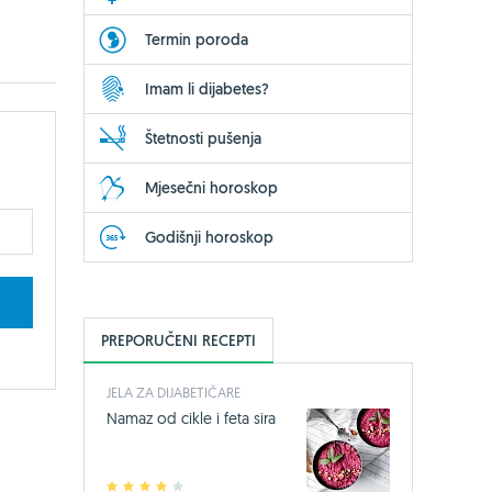
Termin poroda
Imam li dijabetes?
Štetnosti pušenja
Mjesečni horoskop
Godišnji horoskop
PREPORUČENI RECEPTI
JELA ZA DIJABETIČARE
Namaz od cikle i feta sira
1
2
3
4
5