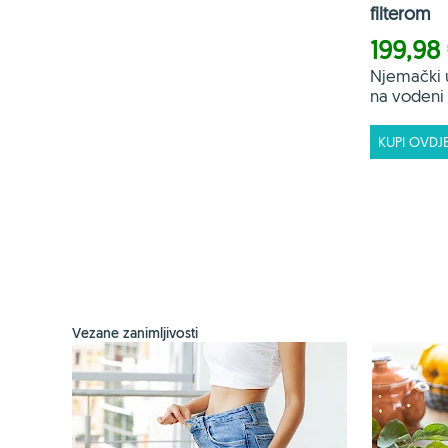
filterom
199,98
Njemački 
na vodeni f
KUPI OVDJ
Vezane zanimljivosti