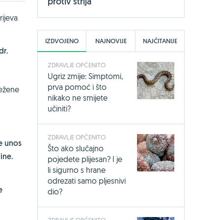
protiv strija
rijeva
IZDVOJENO
NAJNOVIJE
NAJČITANIJE
dr.
ZDRAVLJE OPĆENITO
Ugriz zmije: Simptomi,
prva pomoć i što
ježene
nikako ne smijete
učiniti?
ZDRAVLJE OPĆENITO
e unos
Što ako slučajno
ine.
pojedete plijesan? I je
li sigurno s hrane
odrezati samo pljesnivi
e
dio?
ZDRAVLJE OPĆENITO