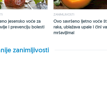
TI
ZANIMLJIVOSTI
jeno jesensko voće za
Ovo savršeno ljetno voće šti
vlje i prevenciju bolesti
raka, ublažava upale i čini v
mršavijima!
nije zanimljivosti