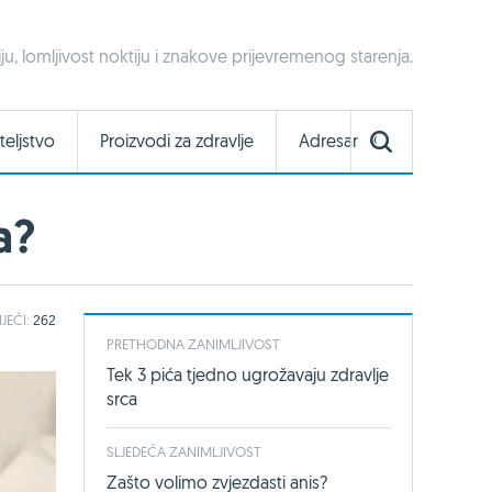
ju, lomljivost noktiju i znakove prijevremenog starenja.
teljstvo
Proizvodi za zdravlje
Adresar
a?
IJEČI:
262
PRETHODNA ZANIMLJIVOST
Tek 3 pića tjedno ugrožavaju zdravlje
srca
SLJEDEĆA ZANIMLJIVOST
Zašto volimo zvjezdasti anis?