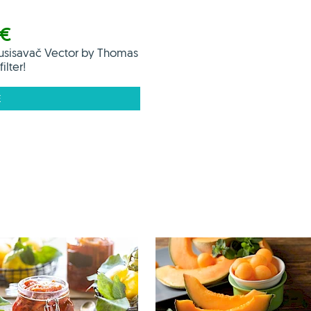
 €
usisavač Vector by Thomas
ilter!
E