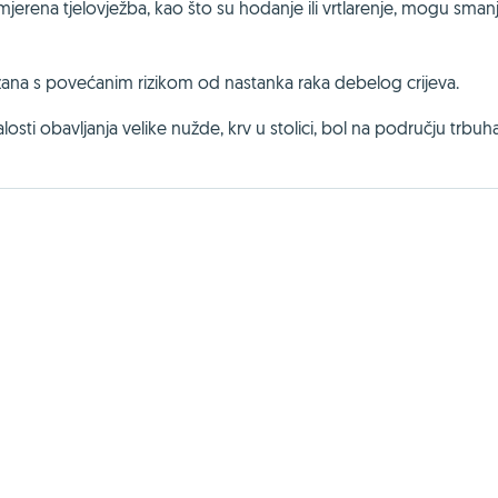
rena tjelovježba, kao što su hodanje ili vrtlarenje, mogu smanjit
vezana s povećanim rizikom od nastanka raka debelog crijeva.
osti obavljanja velike nužde, krv u stolici, bol na području trbuha 