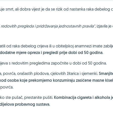
je smrt, ali dobra vijest je da se rizik od nastanka raka debelog c
 redovitih pregleda i pridržavanja jednostavnih pravila"
, izjavila je
ili od raka debelog crijeva ili u obiteljskoj anamnezi imate zabil
dodatne mjere opreza i pregledi prije dobi od 50 godina
.
ijeva s redovitim pregledima započnite u dobi od 50 godina.
ovrća, orašastih plodova, cjelovitih žitarica i sjemenki.
Smanjit
je kod osoba koje prekomjerno konzumiraju zasićene masne kisel
 povrća.
ko ste pušač, prestanite pušiti.
Kombinacija cigareta i alkohola j
dijelova probavnog sustava.