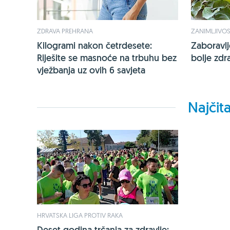
ZDRAVA PREHRANA
ZANIMLJIVOS
Kilogrami nakon četrdesete:
Zaboravl
Riješite se masnoće na trbuhu bez
bolje zdra
vježbanja uz ovih 6 savjeta
Najčita
HRVATSKA LIGA PROTIV RAKA
Deset godina trčanja za zdravlje: