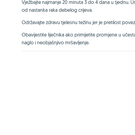
Vježbajte najmanje 20 minuta 3 do 4 dana u tjednu. Umje
od nastanka raka debelog crijeva.
Održavajte zdravu tjelesnu težinu jer je pretilost po
Obavijestite liječnika ako primijetite promjene u učestal
naglo i neobjašnjivo mršavljenje.