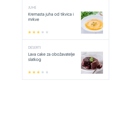
JUHE
Kremasta juha od tikvica i
mrkve
1
2
3
4
5
DESERTI
Lava cake za obožavatelje
slatkog
1
2
3
4
5