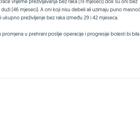
kraće vrijeme preživljavanja bez raka (19 mjeseci) dok su oni bez
 duži (46 mjeseci). A oni koji nisu debeli ali uzimaju puno masnoć
li ukupno preživljenje bez raka između 29 i 42 mjeseca.
omjena u prehrani poslije operacije i progresije bolesti bi bila