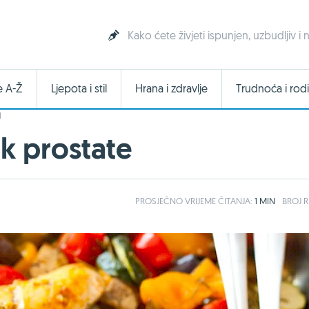
Kako ćete živjeti ispunjen, uzbudljiv i
e A-Ž
Ljepota i stil
Hrana i zdravlje
Trudnoća i rodi
I
ak prostate
PROSJEČNO
VRIJEME ČITANJA:
1 MIN
BROJ R