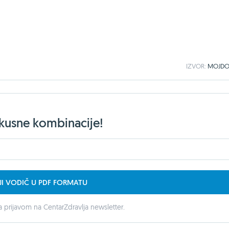
IZVOR:
MOJDO
ukusne kombinacije!
JI VODIČ U PDF FORMATU
 prijavom na CentarZdravlja newsletter.