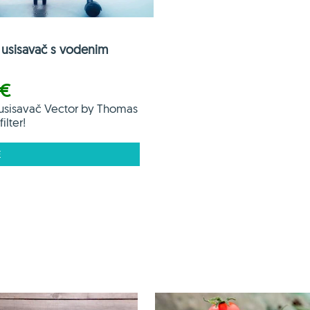
usisavač s vodenim
 €
usisavač Vector by Thomas
ilter!
E