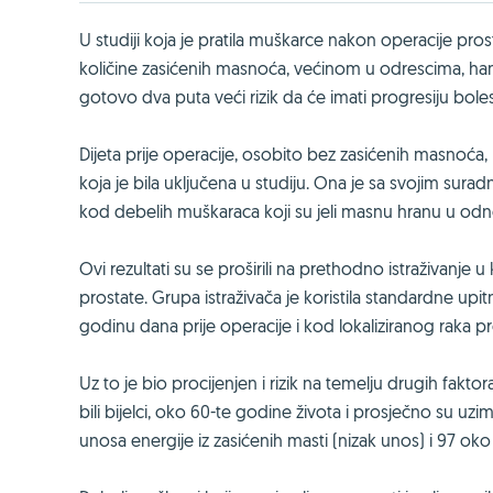
U studiji koja je pratila muškarce nakon operacije pro
količine zasićenih masnoća, većinom u odrescima, hamb
gotovo dva puta veći rizik da će imati progresiju bo
Dijeta prije operacije, osobito bez zasićenih masnoća,
koja je bila uključena u studiju. Ona je sa svojim surad
kod debelih muškaraca koji su jeli masnu hranu u odn
Ovi rezultati su se proširili na prethodno istraživanj
prostate. Grupa istraživača je koristila standardne u
godinu dana prije operacije i kod lokaliziranog raka pr
Uz to je bio procijenjen i rizik na temelju drugih faktora
bili bijelci, oko 60-te godine života i prosječno su u
unosa energije iz zasićenih masti (nizak unos) i 97 oko