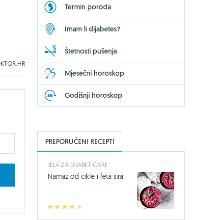
Termin poroda
Imam li dijabetes?
Štetnosti pušenja
KTOR.HR
Mjesečni horoskop
Godišnji horoskop
PREPORUČENI RECEPTI
JELA ZA DIJABETIČARE
Namaz od cikle i feta sira
1
2
3
4
5