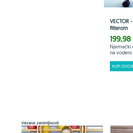
VECTOR - 
filterom
199,98
Njemački 
na vodeni f
KUPI OVDJ
Vezane zanimljivosti