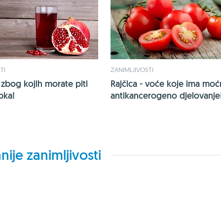
TI
ZANIMLJIVOSTI
 zbog kojih morate piti
Rajčica - voće koje ima mo
pka!
antikancerogeno djelovanje
nije zanimljivosti