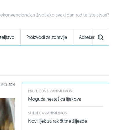
 nekonvencionalan život ako svaki dan radite iste stvari?
teljstvo
Proizvodi za zdravlje
Adresar
IJEČI:
324
PRETHODNA ZANIMLJIVOST
Moguća nestašica lijekova
SLJEDEĆA ZANIMLJIVOST
Novi lijek za rak štitne žlijezde