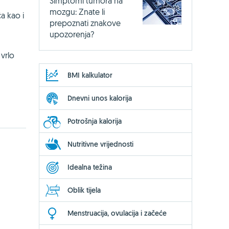
Simptomi tumora na
mozgu: Znate li
a kao i
prepoznati znakove
upozorenja?
 vrlo
BMI kalkulator
Dnevni unos kalorija
Potrošnja kalorija
Nutritivne vrijednosti
Idealna težina
Oblik tijela
Menstruacija, ovulacija i začeće