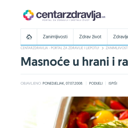
Zanimljivosti
Zdrav život
Zdravlj
CENTARZDRAVLJA - PORTAL ZA ZDRAVLJE I LJEPOTU!
ZANIMLJIVOST
Masnoće u hrani i r
OBJAVLJENO:
PONEDJELJAK, 07.07.2008.
PODIJELI
ISPIŠI