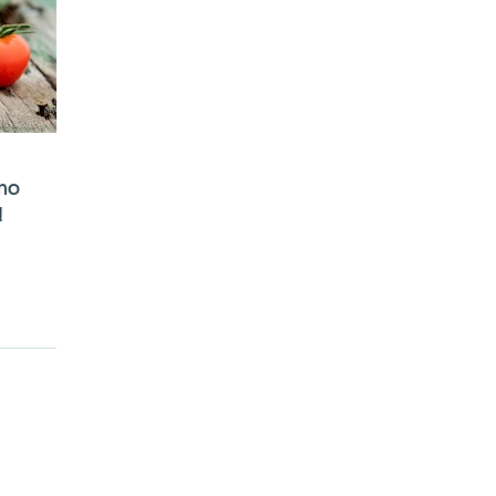
ćno
!