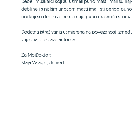
Debeli muškarci koji su uzimali puno masti imali su naj
debljine i s niskim unosom masti imali isti period puno
oni koji su debeli ali ne uzimaju puno masnoća su ima
Dodatna istraživanja usmjerena na povezanost između pr
vrijedna, predlaže autorica.
Za MojDoktor:
Maja Vajagić, dr.med.