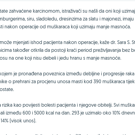
state zahvaćene karcinomom, istraživači su našli da oni koji uzima
urgerima, siru, sladoledu, dresinzima za slatu i majonezi, imaju
lesti nakon operacije od muškaraca koji uzimaju manje masnoća.
 može mjenjati ishod pacijenta nakon operacije, kaže dr. Sara S. 
nicima također otkrila da postoji kraći period preživljavanja bez b
osu na one koji nisu debeli i jedu hranu s manje masnoće.
e u kojem je pronađena poveznica između debljine i progresije raka
pitnike o prehrani za procjenu unosa masti kod 390 muškaraca tij
ostate.
 rizika kao povijesti bolesti pacijenta i njegove obitelji. Svi muška
zimali između 600 i 5000 kcal na dan. 293 je uzimalo oko 10% dnev
 14% (visok unos).