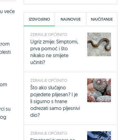
ju veće
IZDVOJENO
NAJNOVIJE
NAJČITANIJE
ZDRAVLJE OPĆENITO
Ugriz zmije: Simptomi,
Strom
prva pomoć i što
olesti
nikako ne smijete
učiniti?
ZDRAVLJE OPĆENITO
ekom
Što ako slučajno
pojedete plijesan? I je
li sigurno s hrane
odrezati samo pljesnivi
rci su
dio?
nog
ZDRAVLJE OPĆENITO