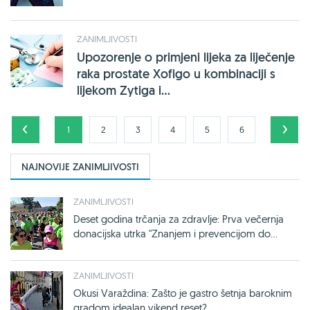
ZANIMLJIVOSTI
Upozorenje o primjeni lijeka za liječenje
raka prostate Xofigo u kombinaciji s
lijekom Zytiga i...
1
2
3
4
5
6
NAJNOVIJE ZANIMLJIVOSTI
ZANIMLJIVOSTI
Deset godina trčanja za zdravlje: Prva večernja
donacijska utrka "Znanjem i prevencijom do...
ZANIMLJIVOSTI
Okusi Varaždina: Zašto je gastro šetnja baroknim
gradom idealan vikend reset?