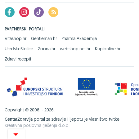
PARTNERSKI PORTALI
Vitashop.hr
Gentleman.hr
Pharma Akademija
UredskeStolice
Zoona.hr
webshop.net.hr
Kupionline.hr
Zdravi recepti
Copyright © 2008. - 2026.
CentarZdravlja
portal za zdravlje i ljepotu je vlasništvo tvrtke
Kreativna poslovna rješenja d.o.o.