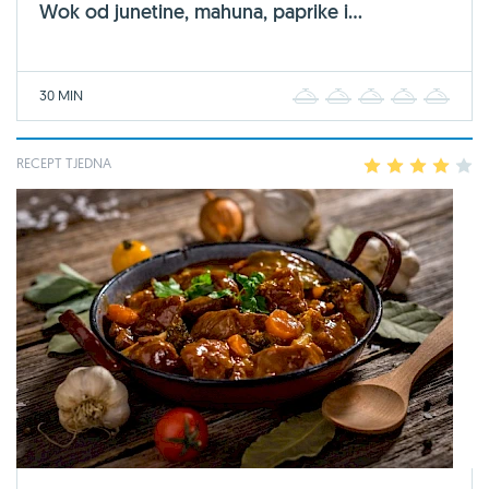
Wok od junetine, mahuna, paprike i...
30 MIN
1
2
3
4
5
RECEPT TJEDNA
1
2
3
4
5