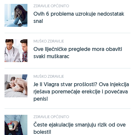
ZDRAVLJE OPĆENITO
Ovih 6 problema uzrokuje nedostatak
sna!
MUŠKO ZDRAVLJE
Ove liječničke preglede mora obaviti
svaki muškarac
MUŠKO ZDRAVLJE
Je li Viagra stvar prošlosti? Ova injekcija
rješava poremećaje erekcije i povećava
penis!
ZDRAVLJE OPĆENITO
Česte ejakulacije smanjuju rizik od ove
bolesti!