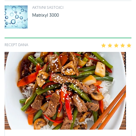
AKTIVNI SASTOJCI
Matrixyl 3000
RECEPT DANA
1
2
3
4
5