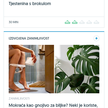
Tjestenina s brokulom
30 MIN
1
2
3
4
5
IZDVOJENA ZANIMLJIVOST
ZANIMLJIVOSTI
Mokraća kao gnojivo za biljke? Neki je koriste,