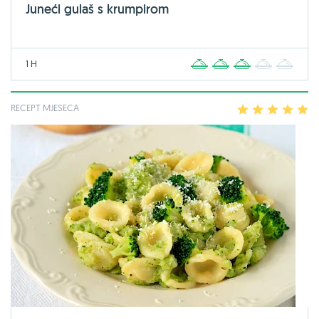
Juneći gulaš s krumpirom
1 H
1
2
3
4
5
RECEPT MJESECA
1
2
3
4
5