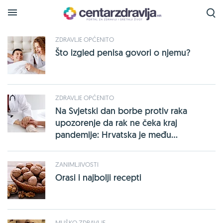
Tražena oznaka
rak-prostate
je pronađena na
sljedećim stranicama:
ZDRAVLJE OPĆENITO
Što izgled penisa govori o njemu?
ZDRAVLJE OPĆENITO
Na Svjetski dan borbe protiv raka
upozorenje da rak ne čeka kraj
pandemije: Hrvatska je među...
ZANIMLJIVOSTI
Orasi i najbolji recepti
MUŠKO ZDRAVLJE