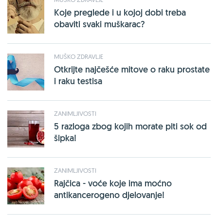
Koje preglede i u kojoj dobi treba
obaviti svaki muškarac?
MUŠKO ZDRAVLJE
Otkrijte najčešće mitove o raku prostate
i raku testisa
ZANIMLJIVOSTI
5 razloga zbog kojih morate piti sok od
šipka!
ZANIMLJIVOSTI
Rajčica - voće koje ima moćno
antikancerogeno djelovanje!