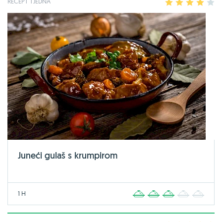
RECEPT TJEDNA
1
2
3
4
5
Juneći gulaš s krumpirom
1 H
1
2
3
4
5