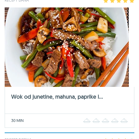
1
2
3
4
5
Wok od junetine, mahuna, paprike i...
30 MIN
1
2
3
4
5