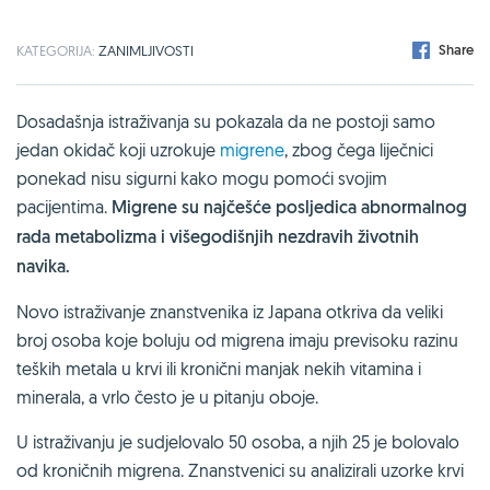
Share
KATEGORIJA:
ZANIMLJIVOSTI
Dosadašnja istraživanja su pokazala da ne postoji samo
jedan okidač koji uzrokuje
migrene
, zbog čega liječnici
ponekad nisu sigurni kako mogu pomoći svojim
pacijentima.
Migrene su najčešće posljedica abnormalnog
rada metabolizma i višegodišnjih nezdravih životnih
navika.
Novo istraživanje znanstvenika iz Japana otkriva da veliki
broj osoba koje boluju od migrena imaju previsoku razinu
teških metala u krvi ili kronični manjak nekih vitamina i
minerala, a vrlo često je u pitanju oboje.
U istraživanju je sudjelovalo 50 osoba, a njih 25 je bolovalo
od kroničnih migrena. Znanstvenici su analizirali uzorke krvi