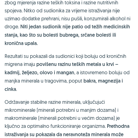
zbog mjerenja razine teških toksina i razine nutritivnih
spojeva. Nitko od sudionika za vrijeme istraživanja nije
uzimao dodatke prehrani, nisu pušili, konzumirali alkohol ni
droge.
Niti jedan sudionik nije patio od težih medicinskih
stanja, kao što su bolesti bubrega, srčane bolesti ili
kronična upala.
Rezultati su pokazali da sudionici koji boluju od kroničnih
migrena imaju
povišenu razinu teških metala u krvi –
kadmij, željezo, olovo i mangan
, a istovremeno boluju od
manjka minerala u tragovima, poput
bakra, magnezija i
cinka
.
Održavanje stabilne razine minerala, uključujući
mikrominerale (minerali potrebni u manjim dozama) i
makrominerale (minerali potrebni u većim dozama) je
ključno za optimalno funkcioniranje organizma.
Prethodna
istraživanja su pokazala da neravnoteža minerala može