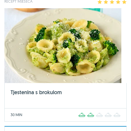
RECEPT MJESECA
1
2
3
4
5
Tjestenina s brokulom
30 MIN
1
2
3
4
5