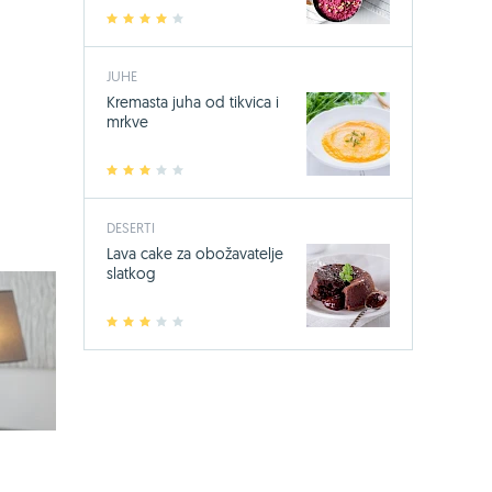
1
2
3
4
5
17,49 €
23
Jedini sa 14 s
JUHE
mikroorgani
Kremasta juha od tikvica i
mrkve
KUPI OVDJE
1
2
3
4
5
DESERTI
Lava cake za obožavatelje
slatkog
1
2
3
4
5