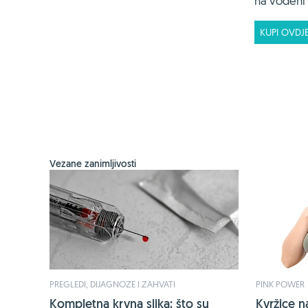
na vodeni f
KUPI OVDJ
Vezane zanimljivosti
PREGLEDI, DIJAGNOZE I ZAHVATI
PINK POWER
Kompletna krvna slika: što su
Kvržice n