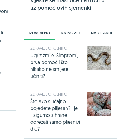
Riješite se masnoće na trbuhu
uz pomoć ovih sjemenki
ovom
da
IZDVOJENO
NAJNOVIJE
NAJČITANIJE
m
ZDRAVLJE OPĆENITO
Ugriz zmije: Simptomi,
prva pomoć i što
nikako ne smijete
e,
učiniti?
ZDRAVLJE OPĆENITO
Što ako slučajno
pojedete plijesan? I je
li sigurno s hrane
odrezati samo pljesnivi
dio?