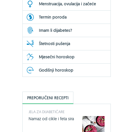
Menstruacija, ovulacija i začeće
Termin poroda
Imam li dijabetes?
Štetnosti pušenja
Mjesečni horoskop
Godišnji horoskop
PREPORUČENI RECEPTI
JELA ZA DIJABETIČARE
Namaz od cikle i feta sira
-24%
Bio-Kult, 60