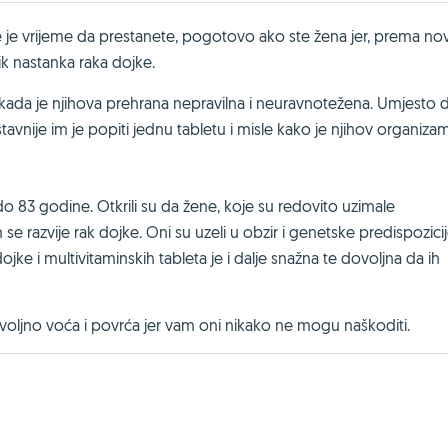
e je vrijeme da prestanete, pogotovo ako ste žena jer, prema n
ik nastanka raka dojke.
kada je njihova prehrana nepravilna i neuravnotežena. Umjesto 
nije im je popiti jednu tabletu i misle kako je njihov organiza
 do 83 godine. Otkrili su da žene, koje su redovito uzimale
se razvije rak dojke. Oni su uzeli u obzir i genetske predispozicij
jke i multivitaminskih tableta je i dalje snažna te dovoljna da ih
voljno voća i povrća jer vam oni nikako ne mogu naškoditi.