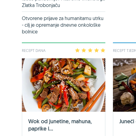
Zlatka Trobonjaču
Otvorene prijave za humanitarnu utrku
- cilj je opremanje dnevne onkološke
bolnice
RECEPT DANA
1
2
3
4
5
RECEPT TJED
Wok od junetine, mahuna,
Juneći
paprike i...