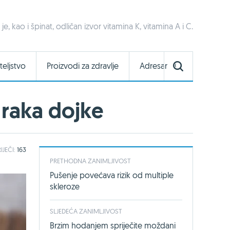
j je, kao i špinat, odličan izvor vitamina K, vitamina A i C.
teljstvo
Proizvodi za zdravlje
Adresar
 raka dojke
IJEČI:
163
PRETHODNA ZANIMLJIVOST
Pušenje povećava rizik od multiple
skleroze
SLJEDEĆA ZANIMLJIVOST
Brzim hodanjem spriječite moždani