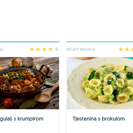
NA
1
2
3
4
5
RECEPT MJESECA
1
2
 gulaš s krumpirom
Tjestenina s brokulom