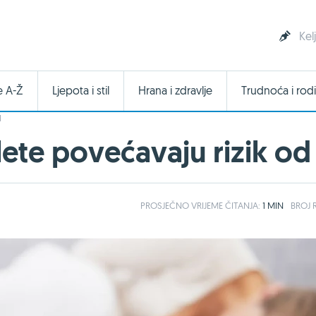
Kel
e A-Ž
Ljepota i stil
Hrana i zdravlje
Trudnoća i rodi
I
lete povećavaju rizik od
PROSJEČNO
VRIJEME ČITANJA:
1 MIN
BROJ R