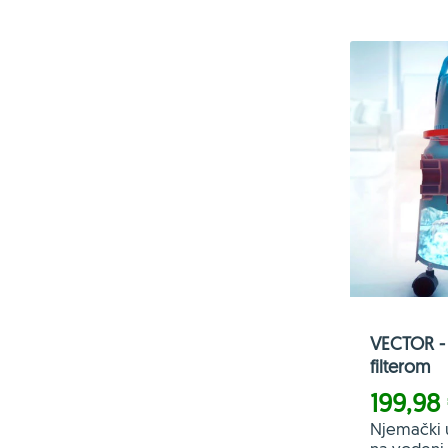
VECTOR - 
filterom
199,98
Njemački 