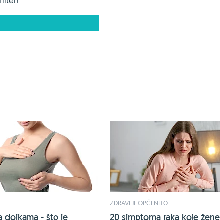
ilter!
E
ZDRAVLJE OPĆENITO
a dojkama - što je
20 simptoma raka koje žene