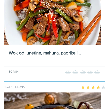
Wok od junetine, mahuna, paprike i...
30 MIN
1
2
3
4
5
RECEPT TJEDNA
1
2
3
4
5