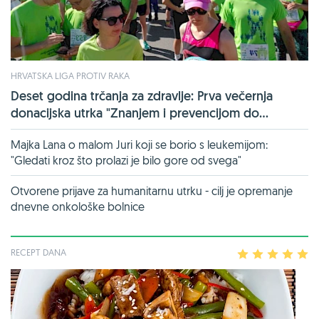
HRVATSKA LIGA PROTIV RAKA
Deset godina trčanja za zdravlje: Prva večernja
donacijska utrka "Znanjem i prevencijom do...
Majka Lana o malom Juri koji se borio s leukemijom:
"Gledati kroz što prolazi je bilo gore od svega"
Otvorene prijave za humanitarnu utrku - cilj je opremanje
dnevne onkološke bolnice
RECEPT DANA
1
2
3
4
5