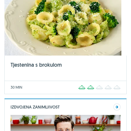
Tjestenina s brokulom
30 MIN
1
2
3
4
5
IZDVOJENA ZANIMLJIVOST