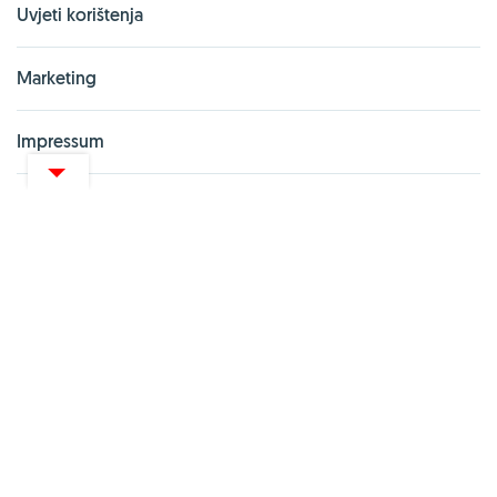
Uvjeti korištenja
Marketing
Impressum
Izjava o privatnosti
PARTNERSKI PORTALI
Vitashop.hr
Gentleman.hr
Pharma Akademija
UredskeStolice
Zoona.hr
webshop.net.hr
Kupionline.hr
Zdravi recepti