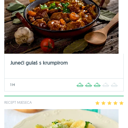
Juneći gulaš s krumpirom
1 H
1
2
3
4
5
RECEPT MJESECA
1
2
3
4
5