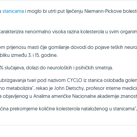
 u
stanicama
i moglo bi utrti put liječenju Niemann-Pickove bolesti
 karakterizira nenormalno visoka razina kolesterola u svim organi
m prijenosu masti čije gomilanje dovodi do pojave teških neuro
liku između 3. i 15. godine.
10% slučajeva, dolazi do neuroloških i psihičkih smetnja.
n ubrizgavanja tvari pod nazivom CYCLO iz stanica oslobađa gol
no metabolizira", rekao je John Dietschy, profesor interne medic
anja objavljenog u Analima američke Nacionalne akademije znanost
ina prekomjerne količine kolesterola nataloženog u stanicama",