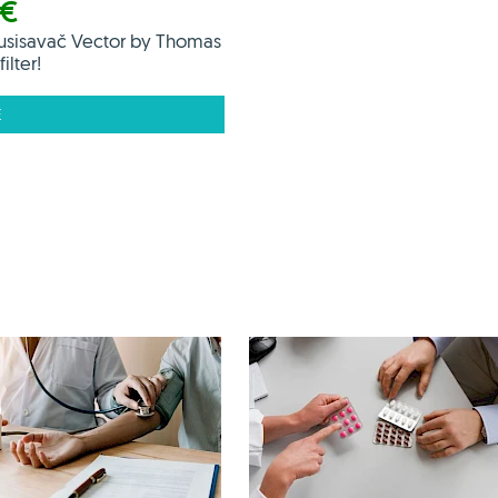
 €
usisavač Vector by Thomas
ilter!
E