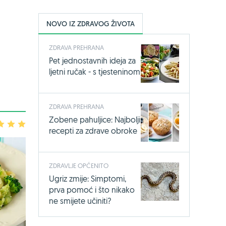
NOVO IZ ZDRAVOG ŽIVOTA
ZDRAVA PREHRANA
Pet jednostavnih ideja za
ljetni ručak - s tjesteninom
ZDRAVA PREHRANA
Zobene pahuljice: Najbolji
3
4
5
recepti za zdrave obroke
ZDRAVLJE OPĆENITO
Ugriz zmije: Simptomi,
prva pomoć i što nikako
ne smijete učiniti?