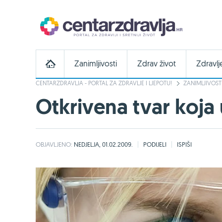
Zanimljivosti
Zdrav život
Zdravlj
CENTARZDRAVLJA - PORTAL ZA ZDRAVLJE I LJEPOTU!
ZANIMLJIVOST
Otkrivena tvar koja 
OBJAVLJENO:
NEDJELJA, 01.02.2009.
PODIJELI
ISPIŠI