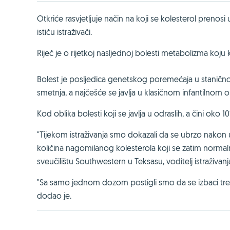
Otkriće rasvjetljuje način na koji se kolesterol prenosi
ističu istraživači.
Riječ je o rijetkoj nasljednoj bolesti metabolizma koju
Bolest je posljedica genetskog poremećaja u stanično
smetnja, a najčešće se javlja u klasičnom infantilnom ob
Kod oblika bolesti koji se javlja u odraslih, a čini oko 
"Tijekom istraživanja smo dokazali da se ubrzo nako
količina nagomilanog kolesterola koji se zatim normal
sveučilištu Southwestern u Teksasu, voditelj istraživ
"Sa samo jednom dozom postigli smo da se izbaci treć
dodao je.