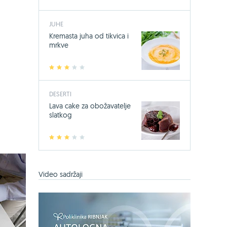
-24%
JUHE
Bio-Kult, 60
Kremasta juha od tikvica i
17,49 €
23
mrkve
Jedini sa 14 s
mikroorgani
1
2
3
4
5
KUPI OVDJE
DESERTI
Lava cake za obožavatelje
slatkog
1
2
3
4
5
Video sadržaji