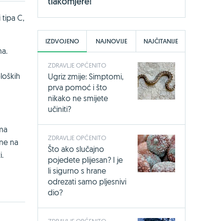
tlakomjere!
 tipa C,
IZDVOJENO
NAJNOVIJE
NAJČITANIJE
ma.
ZDRAVLJE OPĆENITO
loških
Ugriz zmije: Simptomi,
prva pomoć i što
nikako ne smijete
učiniti?
ema
ZDRAVLJE OPĆENITO
ine na
Što ako slučajno
i.
pojedete plijesan? I je
li sigurno s hrane
odrezati samo pljesnivi
dio?
ZDRAVLJE OPĆENITO