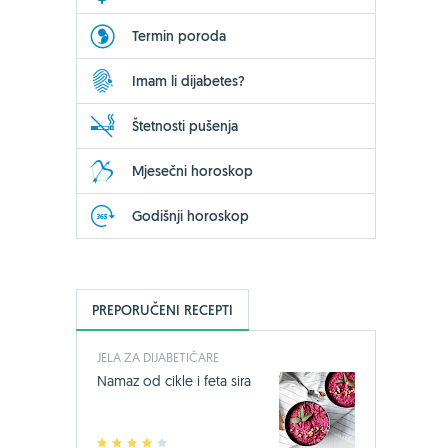
Termin poroda
Imam li dijabetes?
Štetnosti pušenja
Mjesečni horoskop
Godišnji horoskop
PREPORUČENI RECEPTI
JELA ZA DIJABETIČARE
Namaz od cikle i feta sira
1
2
3
4
5