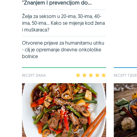
"Znanjem i prevencijom do...
Želja za seksom u 20-ima, 30-ima, 40-
ima, 50-ima... Kako se mijenja kod žena
i muškaraca?
Otvorene prijave za humanitarnu utrku
- cilj je opremanje dnevne onkološke
bolnice
RECEPT DANA
1
2
3
4
5
RECEPT TJED