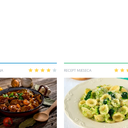
NA
1
2
3
4
5
RECEPT MJESECA
1
2