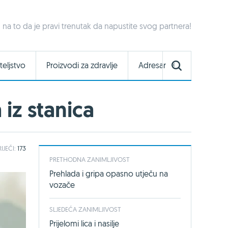
 na to da je pravi trenutak da napustite svog partnera!
teljstvo
Proizvodi za zdravlje
Adresar
 iz stanica
IJEČI:
173
PRETHODNA ZANIMLJIVOST
Prehlada i gripa opasno utječu na
vozače
SLJEDEĆA ZANIMLJIVOST
Prijelomi lica i nasilje