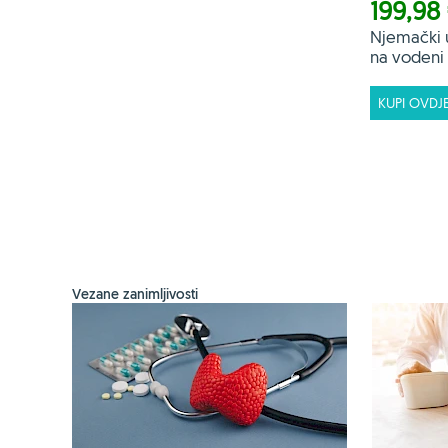
199,98
Njemački 
na vodeni f
KUPI OVDJ
Vezane zanimljivosti