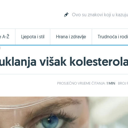
Ovo su znakovi koji u kazuju
e A-Ž
Ljepota i stil
Hrana i zdravlje
Trudnoća i rodi
I
uklanja višak kolesterola
PROSJEČNO
VRIJEME ČITANJA:
1 MIN
BROJ R