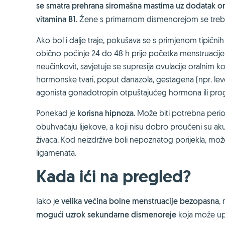
se smatra prehrana siromašna mastima uz dodatak ome
vitamina B1.
Žene s primarnom dismenorejom se treba u
Ako bol i dalje traje, pokušava se s primjenom tipičn
obično počinje 24 do 48 h prije početka menstruacije 
neučinkovit, savjetuje se supresija ovulacije oraln
hormonske tvari, poput danazola, gestagena (npr. le
agonista gonadotropin otpuštajućeg hormona ili pro
Ponekad je
korisna hipnoza
. Može biti potrebna perio
obuhvaćaju lijekove, a koji nisu dobro proučeni su akup
živaca. Kod neizdržive boli nepoznatog porijekla, mož
ligamenata.
Kada ići na pregled?
Iako je
velika većina bolne menstruacije bezopasna
,
mogući uzrok sekundarne dismenoreje
koja može upu