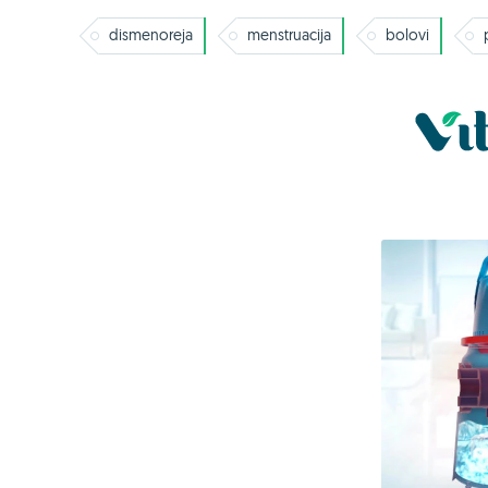
dismenoreja
menstruacija
bolovi