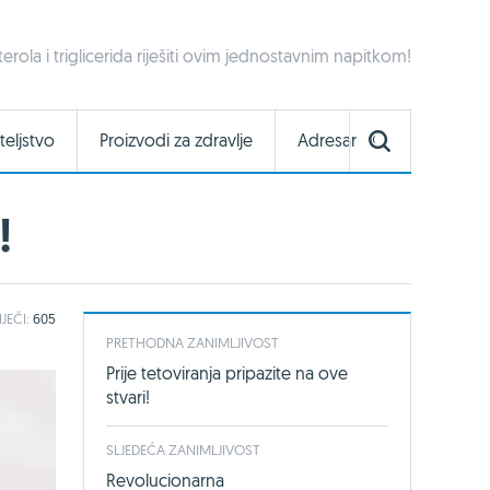
ola i triglicerida riješiti ovim jednostavnim napitkom!
teljstvo
Proizvodi za zdravlje
Adresar
!
IJEČI:
605
PRETHODNA ZANIMLJIVOST
Prije tetoviranja pripazite na ove
stvari!
SLJEDEĆA ZANIMLJIVOST
Revolucionarna