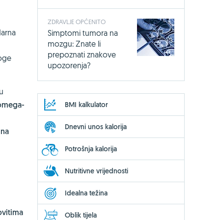
ZDRAVLJE OPĆENITO
darna
Simptomi tumora na
mozgu: Znate li
prepoznati znakove
noge
upozorenja?
u
 omega-
BMI kalkulator
Dnevni unos kalorija
 na
Potrošnja kalorija
Nutritivne vrijednosti
Idealna težina
vitima
Oblik tijela