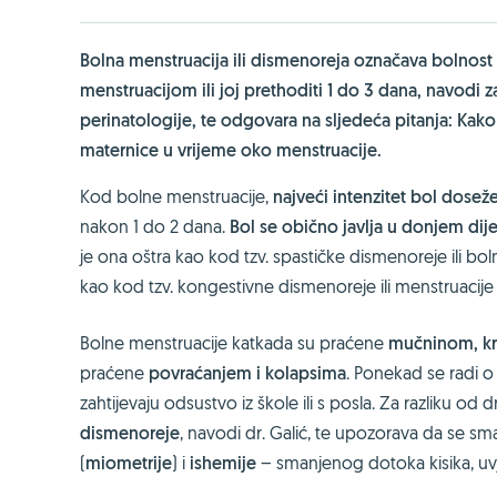
Bolna menstruacija ili dismenoreja označava bolnost 
menstruacijom ili joj prethoditi 1 do 3 dana, navodi za
perinatologije, te odgovara na sljedeća pitanja: Kako
maternice u vrijeme oko menstruacije.
Kod bolne menstruacije,
najveći intenzitet bol dose
nakon 1 do 2 dana.
Bol se obično javlja u donjem dij
je ona oštra kao kod tzv. spastičke dismenoreje ili bo
kao kod tzv. kongestivne dismenoreje ili menstruacij
Bolne menstruacije katkada su praćene
mučninom, kri
praćene
povraćanjem i kolapsima
. Ponekad se radi 
zahtijevaju odsustvo iz škole ili s posla. Za razliku od
dismenoreje
, navodi dr. Galić, te upozorava da se sm
(
miometrije
) i
ishemije
– smanjenog dotoka kisika, uv