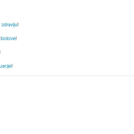
 zdravlju
!
e bolove
!
!
uacije
!