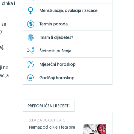
cinka i
Menstruacija, ovulacija i začeće
 se
Termin poroda
D
Imam li dijabetes?
),
Štetnosti pušenja
Mjesečni horoskop
ji ne
acija
Godišnji horoskop
PREPORUČENI RECEPTI
JELA ZA DIJABETIČARE
Namaz od cikle i feta sira