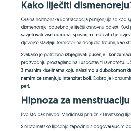
Kako liječiti dismenoreju
Oralna hormonska kontracepcija primjenjuje se kod sp
dismenoreja, potrebno je liječiti osnovnu bolest. Ko
savjetovati više odmora, spavanja i redovitu tjelovje
djevojke stavljaju termofor na donji dio trbuha, kao št
Svakako je potrebno
izbjegavati pušenje i konzumaci
proizvodnju prostaglandina i uspostaviti ravnotežu. U
3 masnim kiselinama koju nalazimo u dubokomorskim r
namirnice smanjuju intenzitet boli
. Dobro je konzumir
pari.
Hipnoza za menstruaciju
Evo što pak navodi Medicinski priručnik Hrvatskog lij
Simptomatsko liječenje započinje s odgovarajućim 