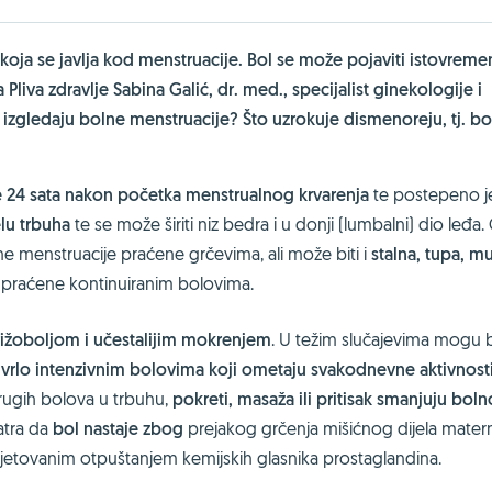
koja se javlja kod menstruacije. Bol se može pojaviti istovreme
 Pliva zdravlje Sabina Galić, dr. med., specijalist ginekologije i
 izgledaju bolne menstruacije? Što uzrokuje dismenoreju, tj. bol
že 24 sata nakon početka menstrualnog krvarenja
te postepeno j
elu trbuha
te se može širiti niz bedra i u donji (lumbalni) dio leđa
lne menstruacije praćene grčevima, ali može biti i
stalna, tupa, m
e praćene kontinuiranim bolovima.
žoboljom i učestalijim mokrenjem
. U težim slučajevima mogu b
o
vrlo intenzivnim bolovima koji ometaju svakodnevne aktivnost
 drugih bolova u trbuhu,
pokreti, masaža ili pritisak smanjuju bol
atra da
bol nastaje zbog
prejakog grčenja mišićnog dijela mater
jetovanim otpuštanjem kemijskih glasnika prostaglandina.