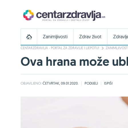
Zanimljivosti
Zdrav život
Zdravlj
CENTARZDRAVLJA - PORTAL ZA ZDRAVLJE I LJEPOTU!
ZANIMLJIVOST
Ova hrana može ubla
OBJAVLJENO:
ČETVRTAK, 09.01.2020.
PODIJELI
ISPIŠI