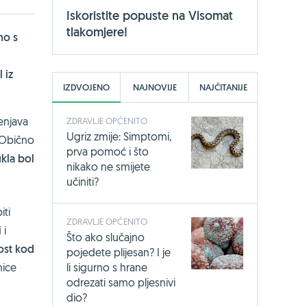
Iskoristite popuste na Visomat
tlakomjere!
no s
 iz
IZDVOJENO
NAJNOVIJE
NAJČITANIJE
enjava
ZDRAVLJE OPĆENITO
Ugriz zmije: Simptomi,
. Obično
prva pomoć i što
ukla bol
nikako ne smijete
učiniti?
iti
ZDRAVLJE OPĆENITO
i
i
Što ako slučajno
nost kod
pojedete plijesan? I je
li sigurno s hrane
nice
odrezati samo pljesnivi
dio?