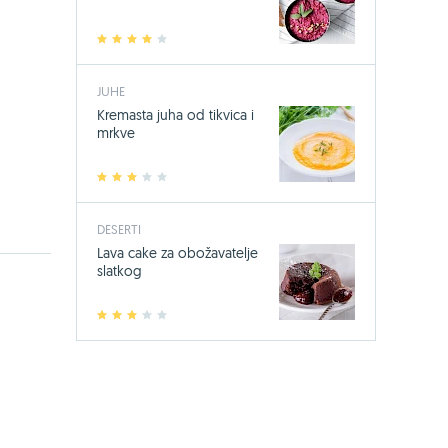
1
2
3
4
5
JUHE
Kremasta juha od tikvica i
mrkve
1
2
3
4
5
DESERTI
Lava cake za obožavatelje
slatkog
1
2
3
4
5