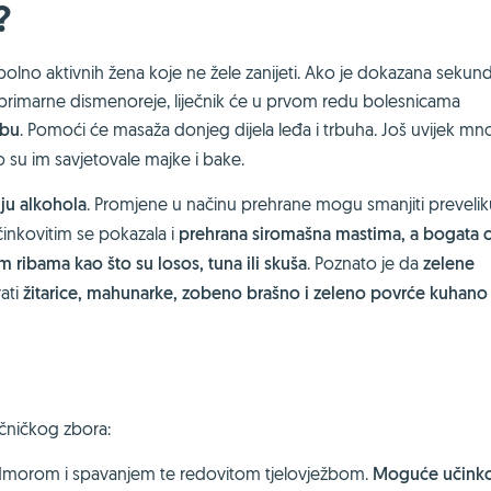
?
olno aktivnih žena koje ne žele zanijeti. Ako je dokazana sekun
d primarne dismenoreje, liječnik će u prvom redu bolesnicama
žbu
. Pomoći će masaža donjeg dijela leđa i trbuha. Još uvijek m
o su im savjetovale majke i bake.
ju alkohola
. Promjene u načinu prehrane mogu smanjiti prevelik
činkovitim se pokazala i
prehrana siromašna mastima, a bogata
ibama kao što su losos, tuna ili skuša
. Poznato je da
zelene
ati
žitarice, mahunarke, zobeno brašno i zeleno povrće kuhano
ečničkog zbora:
odmorom i spavanjem te redovitom tjelovježbom.
Moguće učinko