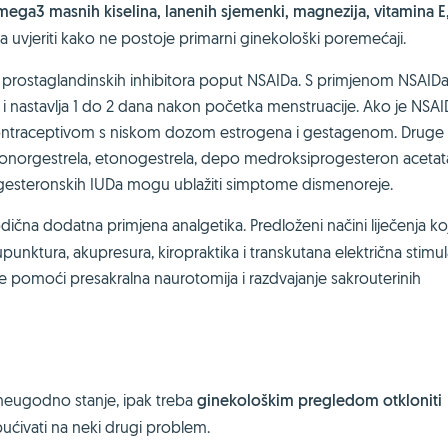
ga3 masnih kiselina, lanenih sjemenki, magnezija, vitamina E, 
vjeriti kako ne postoje primarni ginekološki poremećaji.
ih prostaglandinskih inhibitora poput NSAIDa. S primjenom NSAIDa
i nastavlja 1 do 2 dana nakon početka menstruacije. Ako je NSAI
im kontraceptivom s niskom dozom estrogena i gestagenom. Druge
vonorgestrela, etonogestrela, depo medroksiprogesteron acetata
gesteronskih IUDa mogu ublažiti simptome dismenoreje.
dična dodatna primjena analgetika. Predloženi načini liječenja ko
unktura, akupresura, kiropraktika i transkutana električna stimul
e pomoći presakralna naurotomija i razdvajanje sakrouterinih
 neugodno stanje, ipak treba
ginekološkim pregledom otkloniti
ćivati na neki drugi problem.