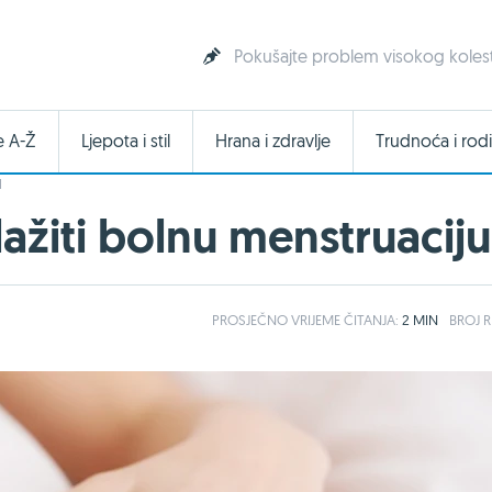
Pokušajte problem visokog kolester
e A-Ž
Ljepota i stil
Hrana i zdravlje
Trudnoća i rodi
I
žiti bolnu menstruaciju
PROSJEČNO
VRIJEME ČITANJA:
2 MIN
BROJ R