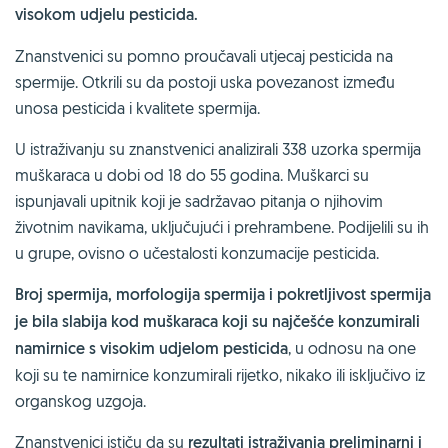
visokom udjelu pesticida.
Znanstvenici su pomno proučavali utjecaj pesticida na
spermije. Otkrili su da postoji uska povezanost između
unosa pesticida i kvalitete spermija.
U istraživanju su znanstvenici analizirali 338 uzorka spermija
muškaraca u dobi od 18 do 55 godina. Muškarci su
ispunjavali upitnik koji je sadržavao pitanja o njihovim
životnim navikama, uključujući i prehrambene. Podijelili su ih
u grupe, ovisno o učestalosti konzumacije pesticida.
Broj spermija, morfologija spermija i pokretljivost spermija
je bila slabija kod muškaraca koji su najčešće konzumirali
namirnice s visokim udjelom pesticida
, u odnosu na one
koji su te namirnice konzumirali rijetko, nikako ili isključivo iz
organskog uzgoja.
Znanstvenici ističu da su
rezultati istraživanja preliminarni i