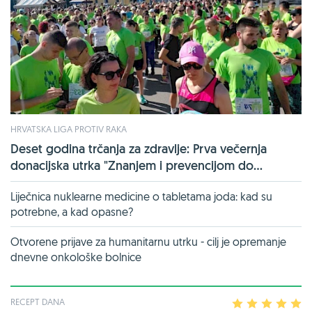
HRVATSKA LIGA PROTIV RAKA
Deset godina trčanja za zdravlje: Prva večernja
donacijska utrka "Znanjem i prevencijom do...
Liječnica nuklearne medicine o tabletama joda: kad su
potrebne, a kad opasne?
Otvorene prijave za humanitarnu utrku - cilj je opremanje
dnevne onkološke bolnice
RECEPT DANA
1
2
3
4
5