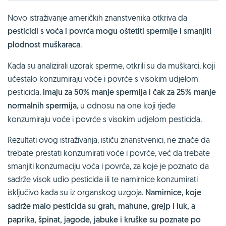
Novo istraživanje američkih znanstvenika otkriva da
pesticidi s voća i povrća mogu oštetiti spermije i smanjiti
plodnost muškaraca
.
Kada su analizirali uzorak sperme, otkrili su da muškarci, koji
učestalo konzumiraju voće i povrće s visokim udjelom
pesticida,
imaju za 50% manje spermija i čak za 25% manje
normalnih spermija
, u odnosu na one koji rjeđe
konzumiraju voće i povrće s visokim udjelom pesticida.
Rezultati ovog istraživanja, ističu znanstvenici, ne znače da
trebate prestati konzumirati voće i povrće, već da trebate
smanjiti konzumaciju voća i povrća, za koje je poznato da
sadrže visok udio pesticida ili te namirnice konzumirati
isključivo kada su iz organskog uzgoja.
Namirnice, koje
sadrže malo pesticida su grah, mahune, grejp i luk, a
paprika, špinat, jagode, jabuke i kruške su poznate po