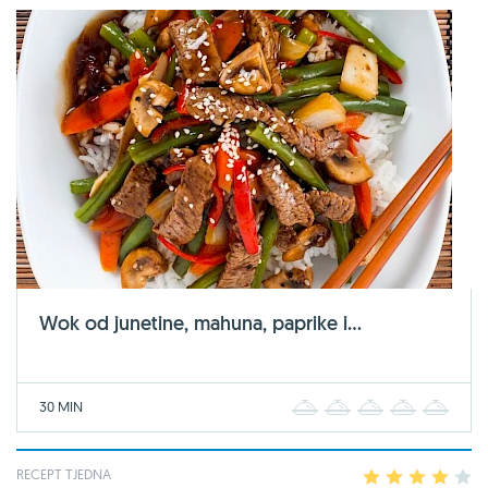
Wok od junetine, mahuna, paprike i...
30 MIN
1
2
3
4
5
RECEPT TJEDNA
1
2
3
4
5