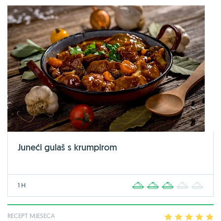
Juneći gulaš s krumpirom
1 H
1
2
3
4
5
RECEPT MJESECA
1
2
3
4
5