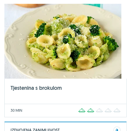
Tjestenina s brokulom
30 MIN
1
2
3
4
5
IZDVOJENA ZANIMLJIVOST