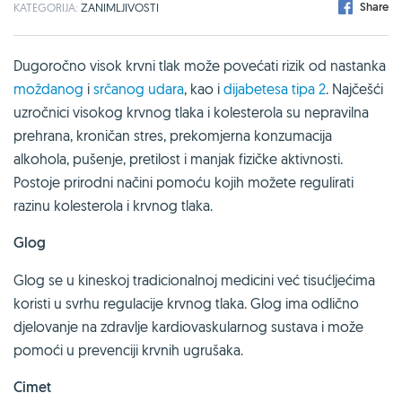
Share
KATEGORIJA:
ZANIMLJIVOSTI
Dugoročno visok krvni tlak može povećati rizik od nastanka
moždanog
i
srčanog udara
, kao i
dijabetesa tipa 2
. Najčešći
uzročnici visokog krvnog tlaka i kolesterola su nepravilna
prehrana, kroničan stres, prekomjerna konzumacija
alkohola, pušenje, pretilost i manjak fizičke aktivnosti.
Postoje prirodni načini pomoću kojih možete regulirati
razinu kolesterola i krvnog tlaka.
Glog
Glog se u kineskoj tradicionalnoj medicini već tisućljećima
koristi u svrhu regulacije krvnog tlaka. Glog ima odlično
djelovanje na zdravlje kardiovaskularnog sustava i može
pomoći u prevenciji krvnih ugrušaka.
Cimet