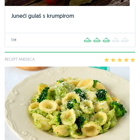
Juneći gulaš s krumpirom
1 H
1
2
3
4
5
RECEPT MJESECA
1
2
3
4
5