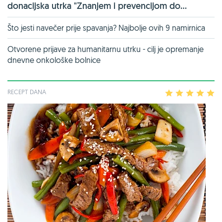
donacijska utrka "Znanjem i prevencijom do...
Što jesti navečer prije spavanja? Najbolje ovih 9 namirnica
Otvorene prijave za humanitarnu utrku - cilj je opremanje
dnevne onkološke bolnice
RECEPT DANA
1
2
3
4
5