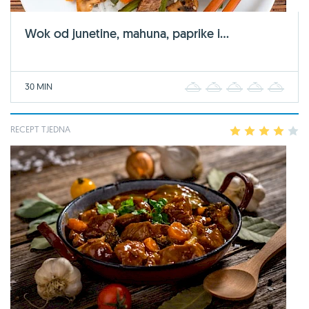
Wok od junetine, mahuna, paprike i...
30 MIN
1
2
3
4
5
RECEPT TJEDNA
1
2
3
4
5