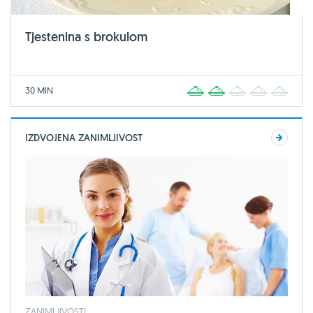
Tjestenina s brokulom
30 MIN
1
2
3
4
5
IZDVOJENA ZANIMLJIVOST
ZANIMLJIVOSTI