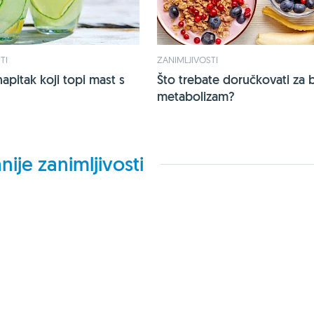
TI
ZANIMLJIVOSTI
napitak koji topi mast s
Što trebate doručkovati za b
metabolizam?
nije zanimljivosti