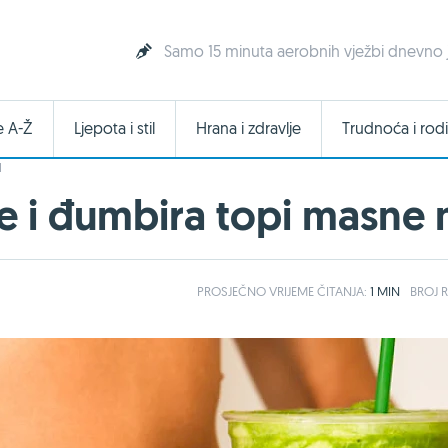
Samo 15 minuta aerobnih vježbi dnevno je
e A-Ž
Ljepota i stil
Hrana i zdravlje
Trudnoća i rodi
I
 i đumbira topi masne 
PROSJEČNO
VRIJEME ČITANJA:
1 MIN
BROJ R