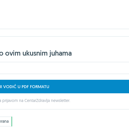
jelo ovim ukusnim juhama
JI VODIČ U PDF FORMATU
 prijavom na CentarZdravlja newsletter.
hrana