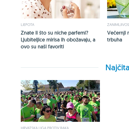
LJEPOTA
ZANIMLJIVOS
Znate li što su niche parfemi?
Večernji 
Ljubiteljice mirisa ih obožavaju, a
trbuha
ovo su naši favoriti
Najčita
HRVATSKA LIGA PROTIV RAKA