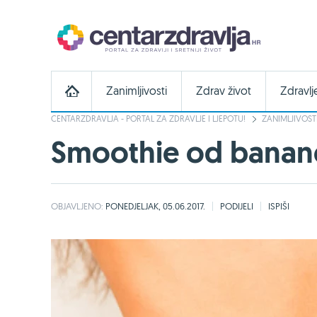
Zanimljivosti
Zdrav život
Zdravlj
CENTARZDRAVLJA - PORTAL ZA ZDRAVLJE I LJEPOTU!
ZANIMLJIVOST
Smoothie od banane
OBJAVLJENO:
PONEDJELJAK, 05.06.2017.
PODIJELI
ISPIŠI