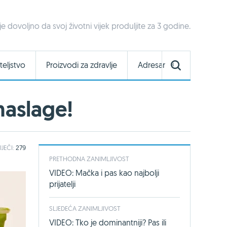
 dovoljno da svoj životni vijek produljite za 3 godine.
teljstvo
Proizvodi za zdravlje
Adresar
naslage!
IJEČI:
279
PRETHODNA ZANIMLJIVOST
VIDEO: Mačka i pas kao najbolji
prijatelji
SLJEDEĆA ZANIMLJIVOST
VIDEO: Tko je dominantniji? Pas ili