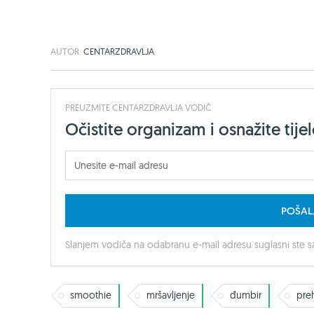
AUTOR:
CENTARZDRAVLJA
PREUZMITE CENTARZDRAVLJA VODIČ
Očistite organizam i osnažite ti
POŠAL
Slanjem vodiča na odabranu e-mail adresu suglasni ste sa
smoothie
mršavljenje
đumbir
pre