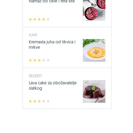
Namaz od cikle i feta sira
1
2
3
4
5
JUHE
Kremasta juha od tikvica i
mrkve
1
2
3
4
5
DESERTI
Lava cake za obožavatelje
slatkog
1
2
3
4
5