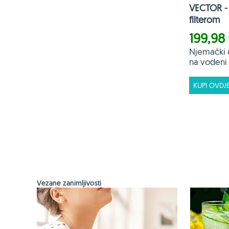
VECTOR - 
filterom
199,98
Njemački 
na vodeni f
KUPI OVDJ
Vezane zanimljivosti