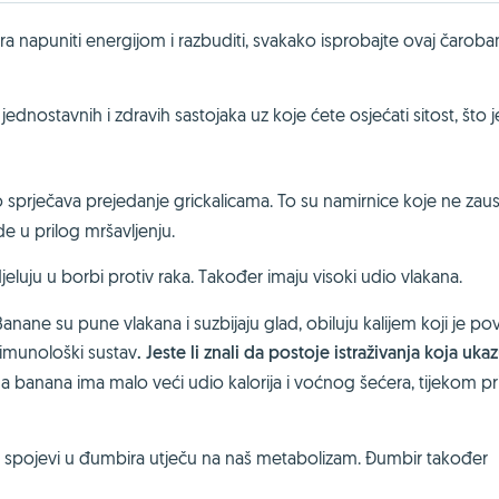
jutra napuniti energijom i razbuditi, svakako isprobajte ovaj čaroba
nostavnih i zdravih sastojaka uz koje ćete osjećati sitost, što j
 sprječava prejedanje grickalicama. To su namirnice koje ne zaust
e u prilog mršavljenju.
jeluju u borbi protiv raka. Također imaju visoki udio vlakana.
nane su pune vlakana i suzbijaju glad, obiluju kalijem koji je p
 imunološki sustav
. Jeste li znali da postoje istraživanja koja uka
a banana ima malo veći udio kalorija i voćnog šećera, tijekom p
ni spojevi u đumbira utječu na naš metabolizam. Đumbir također