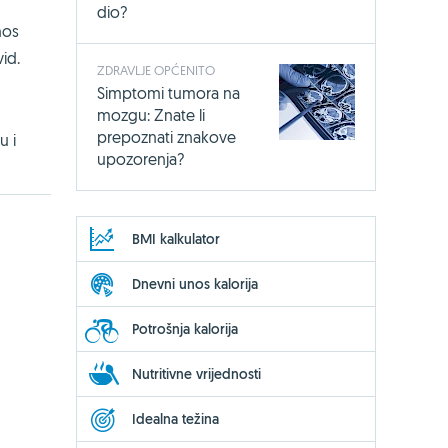
dio?
nos
vid.
ZDRAVLJE OPĆENITO
Simptomi tumora na
mozgu: Znate li
prepoznati znakove
u i
upozorenja?
BMI kalkulator
Dnevni unos kalorija
Potrošnja kalorija
Nutritivne vrijednosti
Idealna težina