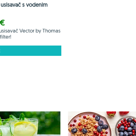
usisavač s vodenim
 €
usisavač Vector by Thomas
ilter!
E