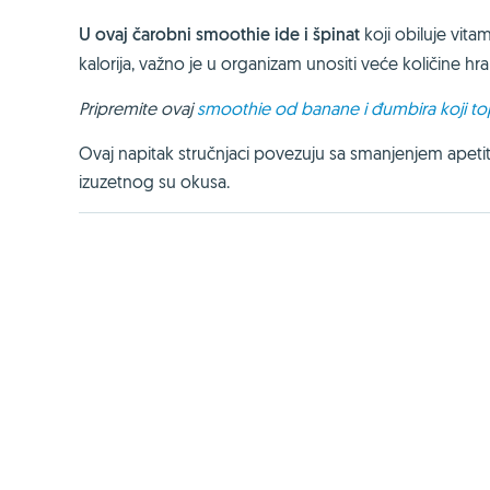
U ovaj čarobni smoothie ide i špinat
koji obiluje vit
kalorija, važno je u organizam unositi veće količine hranji
Pripremite ovaj
smoothie od banane i đumbira koji to
Ovaj napitak stručnjaci povezuju sa smanjenjem apetita 
izuzetnog su okusa.