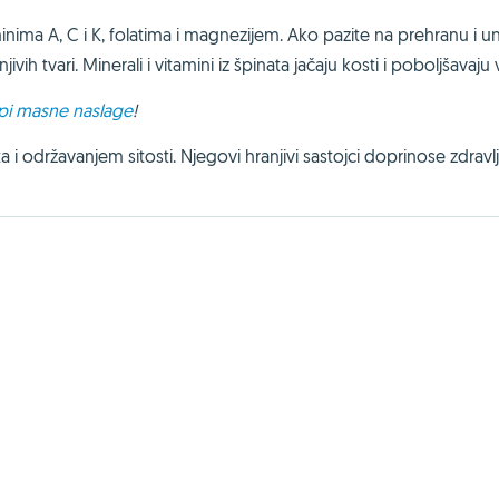
aminima A, C i K, folatima i magnezijem. Ako pazite na prehranu i u
vih tvari. Minerali i vitamini iz špinata jačaju kosti i poboljšavaju 
pi masne naslage
!
i održavanjem sitosti. Njegovi hranjivi sastojci doprinose zdravlj