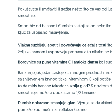
Pokušavate li smršaviti ili tražite nešto što će vas od 
smoothie.
Smoothie od banane i đumbira sastoji se od nekoliko jed
ključ za uspješno mršavljenje.
Vlakna suzbijaju apetit i povećavaju osjećaj sitosti
što
želju za hranom i usporavaju probavu a to nikako ne id
Borovnice su pune vitamina C i antioksidansa
koji sud
Banana je još jedan sastojak s mnogim prednostima. Ba
sa snižavanjem krvnog tlaka i vitaminom C koji potiče
to da miris banane također suzbija glad?
S obzirom d
smoothieja možete dodati samo 1/2 banane.
Đumbir dokazano smanjuje glad.
Vjeruje se da aktiv
pomaže kod mučnina i refluksa kiseline.