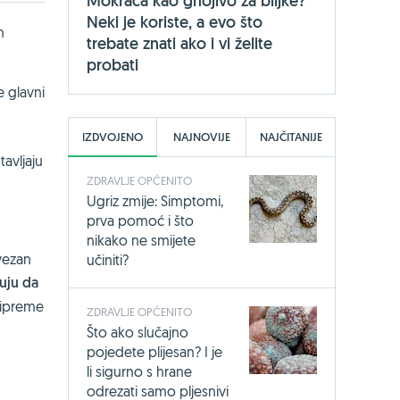
Mokraća kao gnojivo za biljke?
Neki je koriste, a evo što
n
trebate znati ako i vi želite
probati
e glavni
IZDVOJENO
NAJNOVIJE
NAJČITANIJE
avljaju
ZDRAVLJE OPĆENITO
Ugriz zmije: Simptomi,
prva pomoć i što
nikako ne smijete
ovezan
učiniti?
zuju da
ripreme
ZDRAVLJE OPĆENITO
Što ako slučajno
pojedete plijesan? I je
li sigurno s hrane
odrezati samo pljesnivi