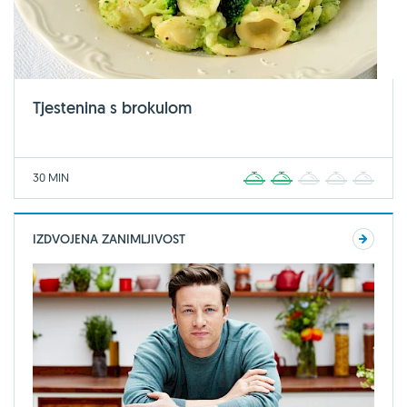
Tjestenina s brokulom
30 MIN
1
2
3
4
5
IZDVOJENA ZANIMLJIVOST