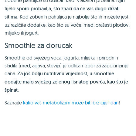
Zobene pahuljice su odličan izvor vlakana i proteina.
Njih
tijelo sporo probavlja, što znači da će vas dugo držati
sitima.
Kod zobenih pahuljica je najbolje što ih možete jesti
uz različite dodatke, kao što su voće, med, orašasti plodovi,
mlijeko ili jogurt.
Smoothie za dorucak
Smoothie od svježeg voća, jogurta, mlijeka i prirodnih
sladila (med, agava, stevija) je odličan izbor za započinjanje
dana.
Za još bolju nutritivnu vrijednost, u smoothie
dodajte malo svježeg zelenog lisnatog povrća, kao što je
špinat.
Saznajte
kako vaš metabolizam može biti brz cijeli dan
!