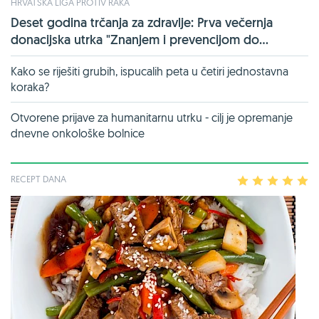
HRVATSKA LIGA PROTIV RAKA
Deset godina trčanja za zdravlje: Prva večernja
donacijska utrka "Znanjem i prevencijom do...
Kako se riješiti grubih, ispucalih peta u četiri jednostavna
koraka?
Otvorene prijave za humanitarnu utrku - cilj je opremanje
dnevne onkološke bolnice
RECEPT DANA
1
2
3
4
5