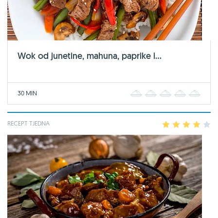
Wok od junetine, mahuna, paprike i...
30 MIN
1
2
3
4
5
RECEPT TJEDNA
1
2
3
4
5