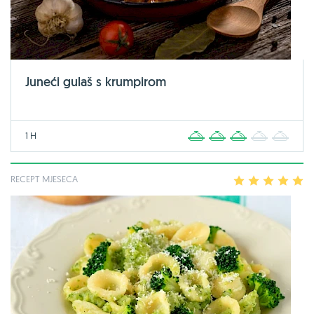
Juneći gulaš s krumpirom
1 H
1
2
3
4
5
RECEPT MJESECA
1
2
3
4
5