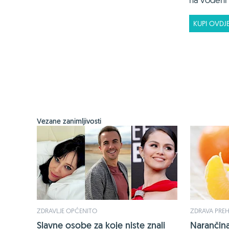
KUPI OVDJ
Vezane zanimljivosti
ZDRAVLJE OPĆENITO
ZDRAVA PRE
Slavne osobe za koje niste znali
Narančina