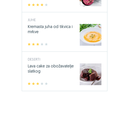
1
2
3
4
5
JUHE
Kremasta juha od tikvica i
mrkve
1
2
3
4
5
DESERTI
Lava cake za obožavatelje
slatkog
1
2
3
4
5
-24%
Bio-Kult, 60