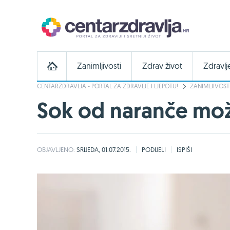
Zanimljivosti
Zdrav život
Zdravlj
CENTARZDRAVLJA - PORTAL ZA ZDRAVLJE I LJEPOTU!
ZANIMLJIVOST
Sok od naranče mož
OBJAVLJENO:
SRIJEDA, 01.07.2015.
PODIJELI
ISPIŠI