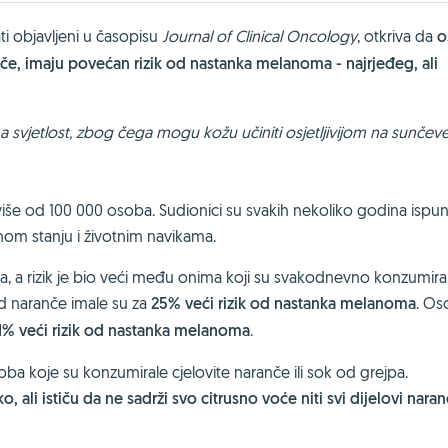
ati objavljeni u časopisu
Journal of Clinical Oncology
, otkriva da
o
če, imaju povećan rizik od nastanka melanoma - najrjeđeg, ali
na svjetlost, zbog čega mogu kožu učiniti osjetljivijom na sunčeve
o više od 100 000 osoba. Sudionici su svakih nekoliko godina ispun
enom stanju i životnim navikama.
a, a rizik je bio veći među onima koji su svakodnevno konzumiral
od naranče imale su za
25% veći rizik od nastanka melanoma
. Os
% veći rizik od nastanka melanoma
.
a koje su konzumirale cjelovite naranče ili sok od grejpa.
o, ali ističu da ne sadrži svo citrusno voće niti svi dijelovi naranč