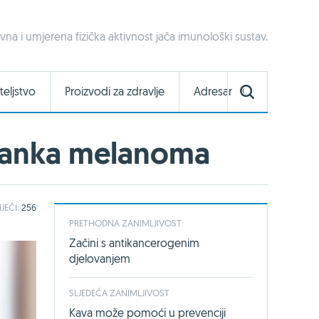
a i umjerena fizička aktivnost jača imunološki sustav.
teljstvo
Proizvodi za zdravlje
Adresar
stanka melanoma
IJEČI:
256
PRETHODNA ZANIMLJIVOST
Začini s antikancerogenim
djelovanjem
SLJEDEĆA ZANIMLJIVOST
Kava može pomoći u prevenciji