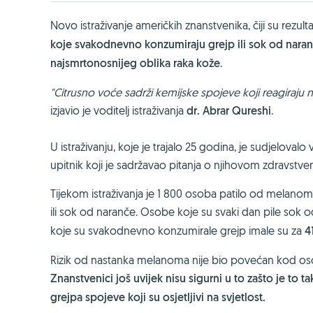
Novo istraživanje američkih znanstvenika, čiji su rezult
koje svakodnevno konzumiraju grejp ili sok od naran
najsmrtonosnijeg oblika raka kože
.
"Citrusno voće sadrži kemijske spojeve koji reagiraju 
izjavio je voditelj istraživanja
dr. Abrar Qureshi
.
U istraživanju, koje je trajalo 25 godina, je sudjeloval
upitnik koji je sadržavao pitanja o njihovom zdravstv
Tijekom istraživanja je 1 800 osoba patilo od melanom
ili sok od naranče. Osobe koje su svaki dan pile sok 
koje su svakodnevno konzumirale grejp imale su za
41
Rizik od nastanka melanoma nije bio povećan kod osob
Znanstvenici još uvijek nisu sigurni u to zašto je to tak
grejpa spojeve koji su osjetljivi na svjetlost.