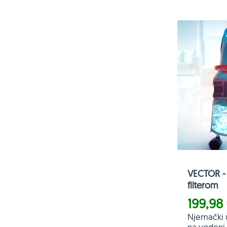
VECTOR - 
filterom
199,98
Njemački 
na vodeni f