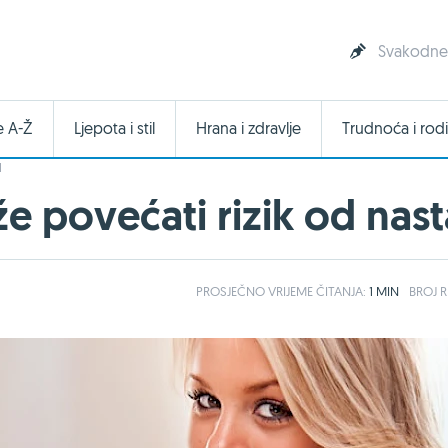
Svakodnevn
e A-Ž
Ljepota i stil
Hrana i zdravlje
Trudnoća i rodi
I
e povećati rizik od na
PROSJEČNO
VRIJEME ČITANJA:
1 MIN
BROJ R