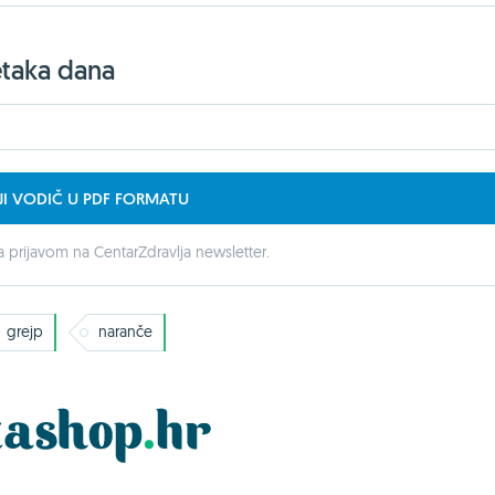
etaka dana
JI VODIČ U PDF FORMATU
 prijavom na CentarZdravlja newsletter.
grejp
naranče