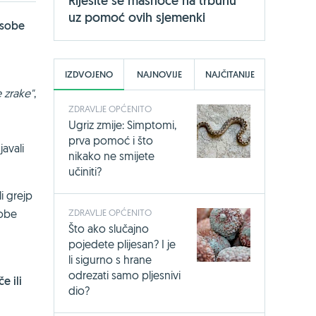
Riješite se masnoće na trbuhu
uz pomoć ovih sjemenki
sobe
IZDVOJENO
NAJNOVIJE
NAJČITANIJE
 zrake"
,
ZDRAVLJE OPĆENITO
Ugriz zmije: Simptomi,
prva pomoć i što
javali
nikako ne smijete
učiniti?
i grejp
ZDRAVLJE OPĆENITO
obe
Što ako slučajno
pojedete plijesan? I je
li sigurno s hrane
odrezati samo pljesnivi
e ili
dio?