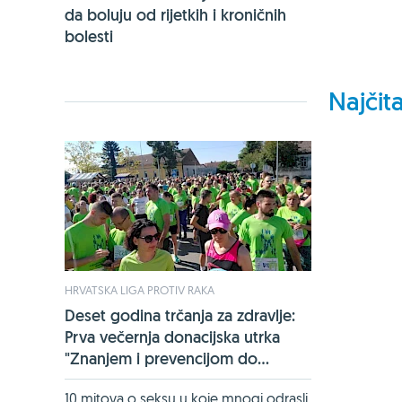
da boluju od rijetkih i kroničnih
bolesti
Najčita
HRVATSKA LIGA PROTIV RAKA
Deset godina trčanja za zdravlje:
Prva večernja donacijska utrka
"Znanjem i prevencijom do...
10 mitova o seksu u koje mnogi odrasli