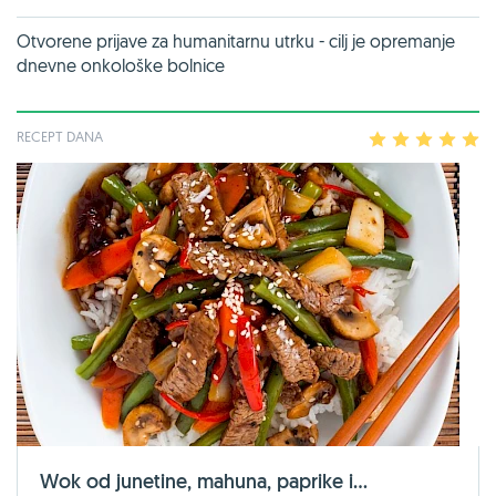
Otvorene prijave za humanitarnu utrku - cilj je opremanje
dnevne onkološke bolnice
RECEPT DANA
1
2
3
4
5
Wok od junetine, mahuna, paprike i...