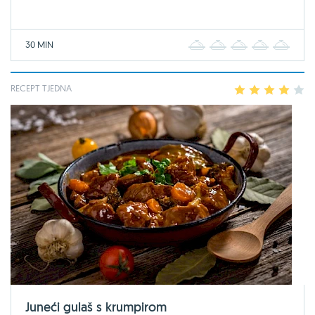
30 MIN
1
2
3
4
5
RECEPT TJEDNA
1
2
3
4
5
Juneći gulaš s krumpirom