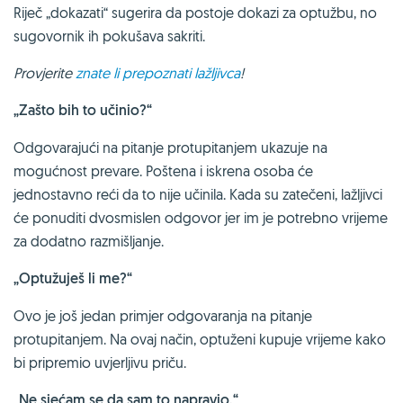
Riječ „dokazati“ sugerira da postoje dokazi za optužbu, no
sugovornik ih pokušava sakriti.
Provjerite
znate li prepoznati lažljivca
!
„Zašto bih to učinio?“
Odgovarajući na pitanje protupitanjem ukazuje na
mogućnost prevare. Poštena i iskrena osoba će
jednostavno reći da to nije učinila. Kada su zatečeni, lažljivci
će ponuditi dvosmislen odgovor jer im je potrebno vrijeme
za dodatno razmišljanje.
„Optužuješ li me?“
Ovo je još jedan primjer odgovaranja na pitanje
protupitanjem. Na ovaj način, optuženi kupuje vrijeme kako
bi pripremio uvjerljivu priču.
„Ne sjećam se da sam to napravio.“