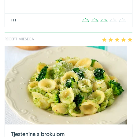
1 H
1
2
3
4
5
RECEPT MJESECA
1
2
3
4
5
Tjestenina s brokulom