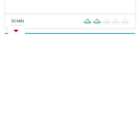
30 MIN
1
2
3
4
5
IZDVOJENA ZANIMLJIVOST
ZANIMLJIVOSTI
Merkur osiguranje i Jamie Oliver Food
Foundation stavljaju zdrava jela u središte!