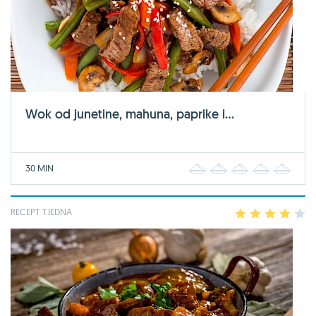
Wok od junetine, mahuna, paprike i...
30 MIN
1
2
3
4
5
RECEPT TJEDNA
1
2
3
4
5