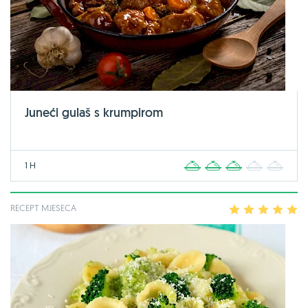
Juneći gulaš s krumpirom
1 H
1
2
3
4
5
RECEPT MJESECA
1
2
3
4
5