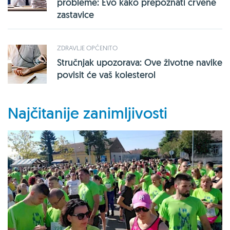
probleme: Evo kako prepoznati crvene
zastavice
ZDRAVLJE OPĆENITO
Stručnjak upozorava: Ove životne navike
povisit će vaš kolesterol
Najčitanije zanimljivosti