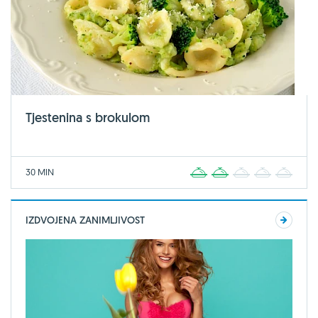
Tjestenina s brokulom
30 MIN
1
2
3
4
5
IZDVOJENA ZANIMLJIVOST