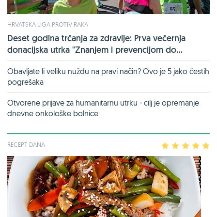
HRVATSKA LIGA PROTIV RAKA
Deset godina trčanja za zdravlje: Prva večernja
donacijska utrka "Znanjem i prevencijom do...
Obavljate li veliku nuždu na pravi način? Ovo je 5 jako čestih
pogrešaka
Otvorene prijave za humanitarnu utrku - cilj je opremanje
dnevne onkološke bolnice
RECEPT DANA
1
2
3
4
5