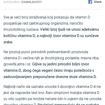
Share
KATEGORIJA:
ZANIMLJIVOSTI
Sve je veći broj istraživanja koji pokazuju da vitamin D
pospješuje rad cjelokupnog organizma, naročito
imunološkog sustava.
Veliki broj ljudi ne unosi adekvatnu
količinu vitamina D, a najbolji izvor vitamina D su sunčeve
zrake.
Ne postoji puno prirodnih prehrambenih proizvoda
vitamina D i većina njih je životinjskog porijekla: masna riba,
goveđa jetra i sir.
Gljive su jedini prirodni biljni izvor
vitamina D, zbog čega vegani često imaju poteškoća s
zadovoljavanjem preporučene dnevne doze vitamina D.
Najbolji način da saznate unosite li dovoljno vitamina D ili ne
jest da napravite test krvi. Rani simptomi manjka vitamina D
su vrlo suptilni pa možda nećete biti ni svjesni da ne unosite
dovoljno vitamina D.
Stručnjaci preporučuju da se svakako