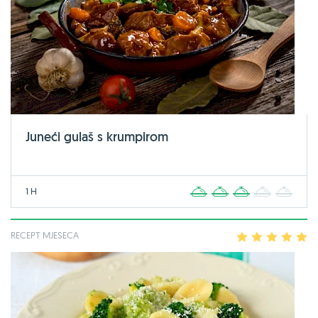
Juneći gulaš s krumpirom
1 H
1
2
3
4
5
RECEPT MJESECA
1
2
3
4
5