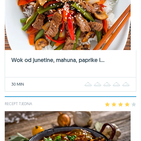
Wok od junetine, mahuna, paprike i...
30 MIN
1
2
3
4
5
RECEPT TJEDNA
1
2
3
4
5