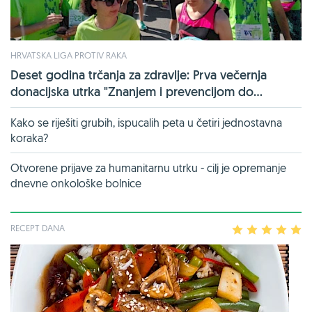
HRVATSKA LIGA PROTIV RAKA
Deset godina trčanja za zdravlje: Prva večernja
donacijska utrka "Znanjem i prevencijom do...
Kako se riješiti grubih, ispucalih peta u četiri jednostavna
koraka?
Otvorene prijave za humanitarnu utrku - cilj je opremanje
dnevne onkološke bolnice
RECEPT DANA
1
2
3
4
5