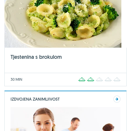
Tjestenina s brokulom
30 MIN
1
2
3
4
5
IZDVOJENA ZANIMLJIVOST