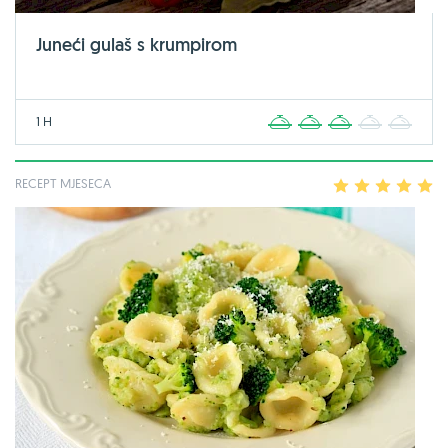
Juneći gulaš s krumpirom
1 H
1
2
3
4
5
RECEPT MJESECA
1
2
3
4
5