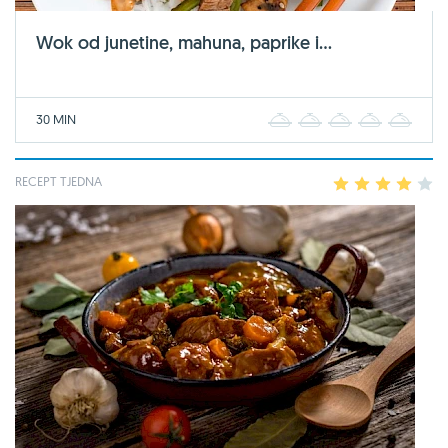
Wok od junetine, mahuna, paprike i...
30 MIN
1
2
3
4
5
RECEPT TJEDNA
1
2
3
4
5