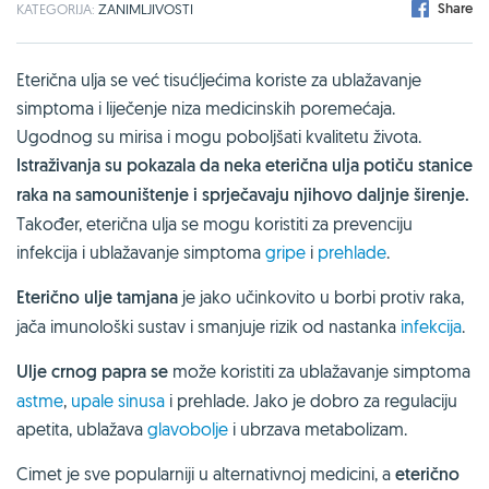
Share
KATEGORIJA:
ZANIMLJIVOSTI
Eterična ulja se već tisućljećima koriste za ublažavanje
simptoma i liječenje niza medicinskih poremećaja.
Ugodnog su mirisa i mogu poboljšati kvalitetu života.
Istraživanja su pokazala da neka eterična ulja potiču stanice
raka na samouništenje i sprječavaju njihovo daljnje širenje.
Također, eterična ulja se mogu koristiti za prevenciju
infekcija i ublažavanje simptoma
gripe
i
prehlade
.
Eterično ulje tamjana
je jako učinkovito u borbi protiv raka,
jača imunološki sustav i smanjuje rizik od nastanka
infekcija
.
Ulje crnog papra se
može koristiti za ublažavanje simptoma
astme
,
upale sinusa
i prehlade. Jako je dobro za regulaciju
apetita, ublažava
glavobolje
i ubrzava metabolizam.
Cimet je sve popularniji u alternativnoj medicini, a
eterično