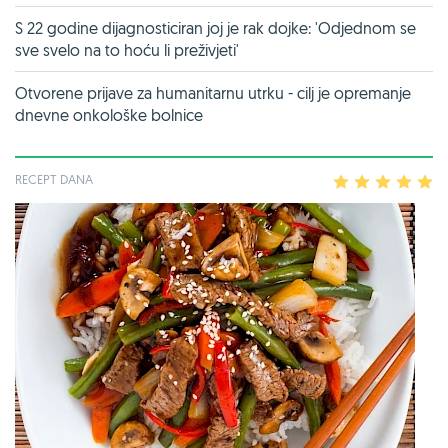
S 22 godine dijagnosticiran joj je rak dojke: 'Odjednom se
sve svelo na to hoću li preživjeti'
Otvorene prijave za humanitarnu utrku - cilj je opremanje
dnevne onkološke bolnice
RECEPT DANA
1
2
3
4
5