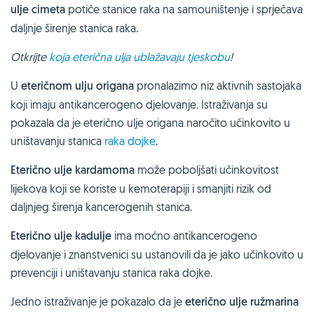
ulje cimeta
potiče stanice raka na samouništenje i sprječava
daljnje širenje stanica raka.
Otkrijte
koja eterična ulja ublažavaju tjeskobu
!
U
eteričnom ulju origana
pronalazimo niz aktivnih sastojaka
koji imaju antikancerogeno djelovanje. Istraživanja su
pokazala da je eterično ulje origana naročito učinkovito u
uništavanju stanica
raka dojke
.
Eterično ulje kardamoma
može poboljšati učinkovitost
lijekova koji se koriste u kemoterapiji i smanjiti rizik od
daljnjeg širenja kancerogenih stanica.
Eterično ulje kadulje
ima moćno antikancerogeno
djelovanje i znanstvenici su ustanovili da je jako učinkovito u
prevenciji i uništavanju stanica raka dojke.
Jedno istraživanje je pokazalo da je
eterično ulje ružmarina