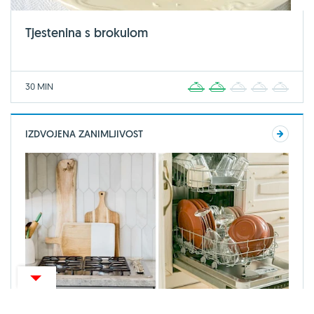
Tjestenina s brokulom
30 MIN
1
2
3
4
5
IZDVOJENA ZANIMLJIVOST
ZANIMLJIVOSTI