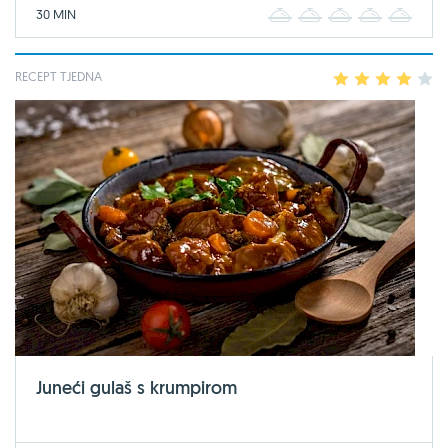
30 MIN
1
2
3
4
5
RECEPT TJEDNA
1
2
3
4
5
Juneći gulaš s krumpirom