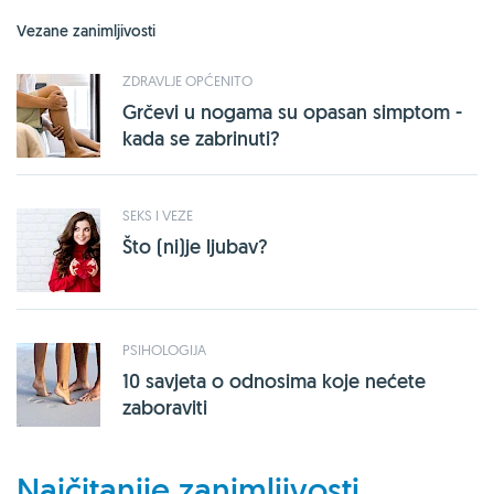
Vezane zanimljivosti
ZDRAVLJE OPĆENITO
Grčevi u nogama su opasan simptom -
kada se zabrinuti?
SEKS I VEZE
Što (ni)je ljubav?
PSIHOLOGIJA
10 savjeta o odnosima koje nećete
zaboraviti
Najčitanije zanimljivosti