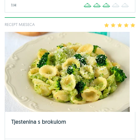
1 H
1
2
3
4
5
RECEPT MJESECA
1
2
3
4
5
Tjestenina s brokulom