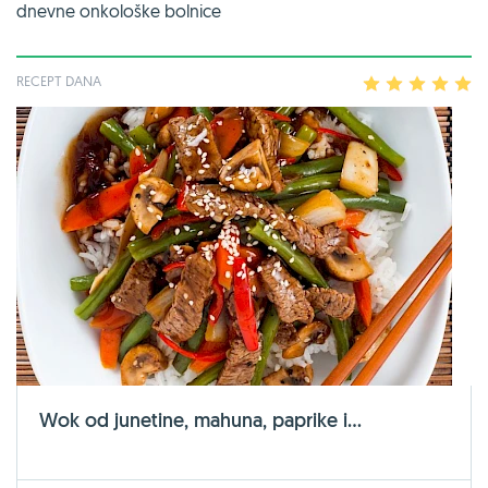
dnevne onkološke bolnice
RECEPT DANA
1
2
3
4
5
Wok od junetine, mahuna, paprike i...