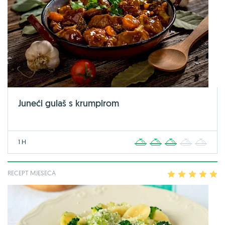
Juneći gulaš s krumpirom
1 H
1
2
3
4
5
RECEPT MJESECA
1
2
3
4
5