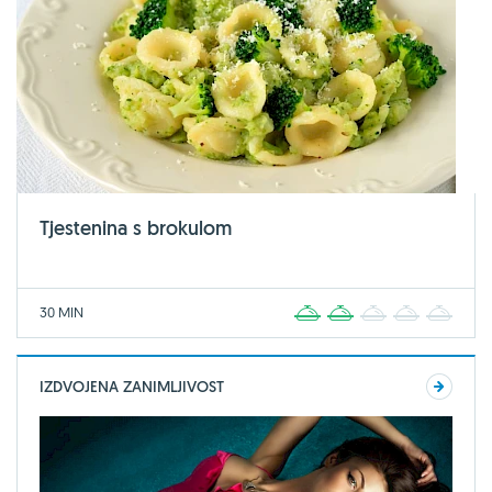
Tjestenina s brokulom
30 MIN
1
2
3
4
5
IZDVOJENA ZANIMLJIVOST