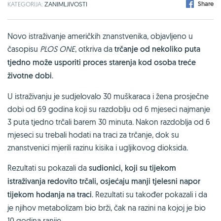
Share
KATEGORIJA:
ZANIMLJIVOSTI
Novo istraživanje američkih znanstvenika, objavljeno u
časopisu
PLOS ONE
, otkriva da
trčanje od nekoliko puta
tjedno može usporiti proces starenja kod osoba treće
životne dobi
.
U istraživanju je sudjelovalo 30 muškaraca i žena prosječne
dobi od 69 godina koji su razdoblju od 6 mjeseci najmanje
3 puta tjedno trčali barem 30 minuta. Nakon razdoblja od 6
mjeseci su trebali hodati na traci za trčanje, dok su
znanstvenici mjerili razinu kisika i ugljikovog dioksida.
Rezultati su pokazali da
sudionici, koji su tijekom
istraživanja redovito trčali, osjećaju manji tjelesni napor
tijekom hodanja na traci
. Rezultati su također pokazali i da
je njihov metabolizam bio brži, čak na razini na kojoj je bio
10 godina ranije.