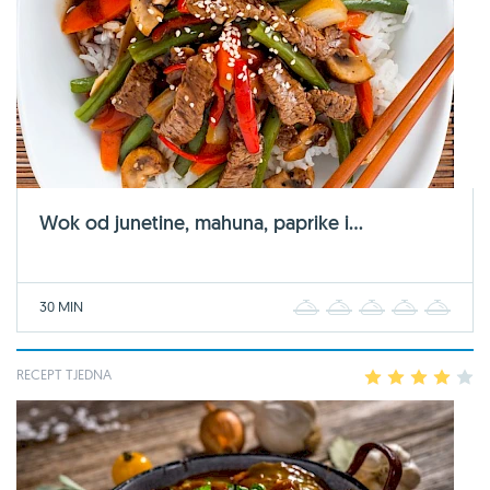
Wok od junetine, mahuna, paprike i...
30 MIN
1
2
3
4
5
RECEPT TJEDNA
1
2
3
4
5