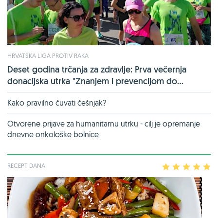
HRVATSKA LIGA PROTIV RAKA
Deset godina trčanja za zdravlje: Prva večernja
donacijska utrka "Znanjem i prevencijom do...
Kako pravilno čuvati češnjak?
Otvorene prijave za humanitarnu utrku - cilj je opremanje
dnevne onkološke bolnice
RECEPT DANA
1
2
3
4
5