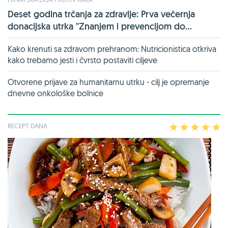
Deset godina trčanja za zdravlje: Prva večernja
donacijska utrka "Znanjem i prevencijom do...
Kako krenuti sa zdravom prehranom: Nutricionistica otkriva
kako trebamo jesti i čvrsto postaviti ciljeve
Otvorene prijave za humanitarnu utrku - cilj je opremanje
dnevne onkološke bolnice
RECEPT DANA
1
2
3
4
5