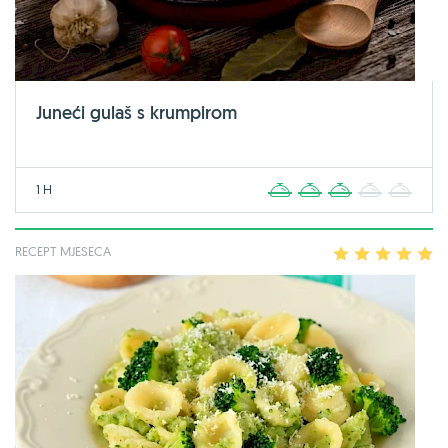
Juneći gulaš s krumpirom
1 H
1
2
3
4
5
RECEPT MJESECA
1
2
3
4
5