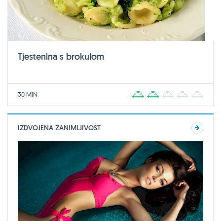
Tjestenina s brokulom
30 MIN
1
2
3
4
5
IZDVOJENA ZANIMLJIVOST