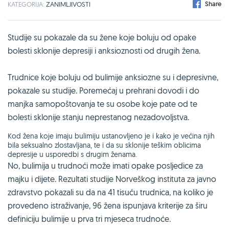
Share
KATEGORIJA:
ZANIMLJIVOSTI
Studije su pokazale da su žene koje boluju od opake
bolesti sklonije depresiji i anksioznosti od drugih žena.
Trudnice koje boluju od bulimije anksiozne su i depresivne,
pokazale su studije. Poremećaj u prehrani dovodi i do
manjka samopoštovanja te su osobe koje pate od te
bolesti sklonije stanju neprestanog nezadovoljstva.
Kod žena koje imaju bulimiju ustanovljeno je i kako je većina njih
bila seksualno zlostavljana, te i da su sklonije teškim oblicima
depresije u usporedbi s drugim ženama.
No, bulimija u trudnoći može imati opake posljedice za
majku i dijete. Rezultati studije Norveškog instituta za javno
zdravstvo pokazali su da na 41 tisuću trudnica, na koliko je
provedeno istraživanje, 96 žena ispunjava kriterije za širu
definiciju bulimije u prva tri mjeseca trudnoće.