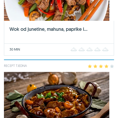
Wok od junetine, mahuna, paprike i...
30 MIN
1
2
3
4
5
RECEPT TJEDNA
1
2
3
4
5