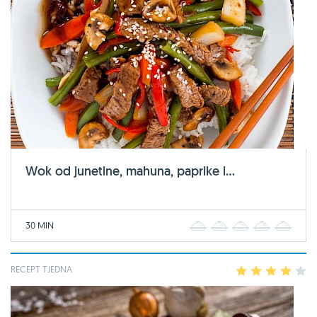
Wok od junetine, mahuna, paprike i...
30 MIN
1
2
3
4
5
RECEPT TJEDNA
1
2
3
4
5