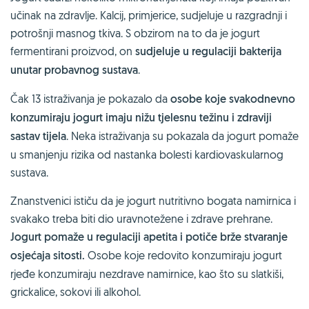
učinak na zdravlje. Kalcij, primjerice, sudjeluje u razgradnji i
potrošnji masnog tkiva. S obzirom na to da je jogurt
fermentirani proizvod, on
sudjeluje u regulaciji bakterija
unutar probavnog sustava
.
Čak 13 istraživanja je pokazalo da
osobe koje svakodnevno
konzumiraju jogurt imaju nižu tjelesnu težinu i zdraviji
sastav tijela
. Neka istraživanja su pokazala da jogurt pomaže
u smanjenju rizika od nastanka bolesti kardiovaskularnog
sustava.
Znanstvenici ističu da je jogurt nutritivno bogata namirnica i
svakako treba biti dio uravnotežene i zdrave prehrane.
Jogurt pomaže u regulaciji apetita i potiče brže stvaranje
osjećaja sitosti.
Osobe koje redovito konzumiraju jogurt
rjeđe konzumiraju nezdrave namirnice, kao što su slatkiši,
grickalice, sokovi ili alkohol.