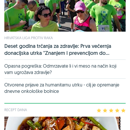
HRVATSKA LIGA PROTIV RAKA
Deset godina trčanja za zdravlje: Prva večernja
donacijska utrka "Znanjem i prevencijom do...
Opasna pogreška: Odmrzavate li i vi meso na način koji
vam ugrožava zdravlje?
Otvorene prijave za humanitarnu utrku - cilj je opremanje
dnevne onkološke bolnice
RECEPT DANA
1
2
3
4
5