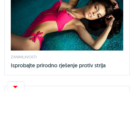
ZANIMLJIVOSTI
Isprobajte prirodno rješenje protiv strija
CENTARZDRAVLJA NE PRUŽA MEDICINSKE SAVJETE,
DIJAGNOZE ILI TRETMANE, MOLIMO PROČITAJTE
UVJETE
KORIŠTENJA.
O portalu