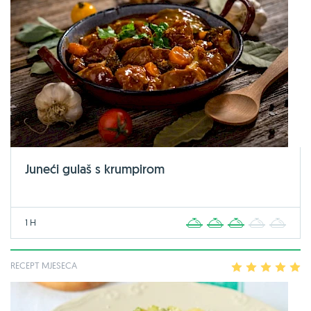
Juneći gulaš s krumpirom
1 H
1
2
3
4
5
RECEPT MJESECA
1
2
3
4
5