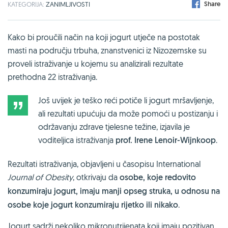
Share
KATEGORIJA:
ZANIMLJIVOSTI
Kako bi proučili način na koji jogurt utječe na postotak
masti na području trbuha, znanstvenici iz Nizozemske su
proveli istraživanje u kojemu su analizirali rezultate
prethodna 22 istraživanja.
Još uvijek je teško reći potiče li jogurt mršavljenje,
ali rezultati upućuju da može pomoći u postizanju i
održavanju zdrave tjelesne težine, izjavila je
voditeljica istraživanja
prof. Irene Lenoir-Wijnkoop
.
Rezultati istraživanja, objavljeni u časopisu International
Journal of Obesity
, otkrivaju da
osobe, koje redovito
konzumiraju jogurt, imaju manji opseg struka, u odnosu na
osobe koje jogurt konzumiraju rijetko ili nikako
.
Jogurt sadrži nekoliko mikronutrijenata koji imaju pozitivan