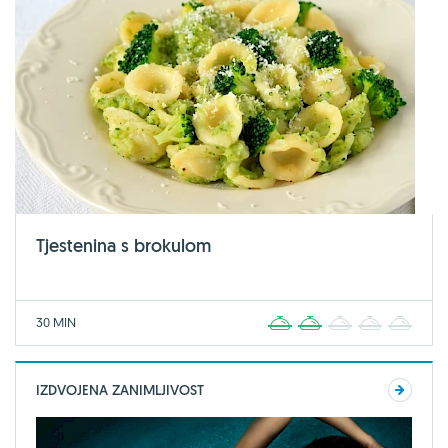
Tjestenina s brokulom
30 MIN
1
2
3
4
5
IZDVOJENA ZANIMLJIVOST