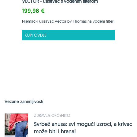
VECTOR - usisavač s vodenim filterom
199,98 €
Njemački usisavač Vector by Thomas na vodeni filter!
KUPI OVDJE
Vezane zanimljivosti
ZDRAVLJE OPĆENITO
Svrbež anusa: svi mogući uzroci, a krivac
može biti i hrana!