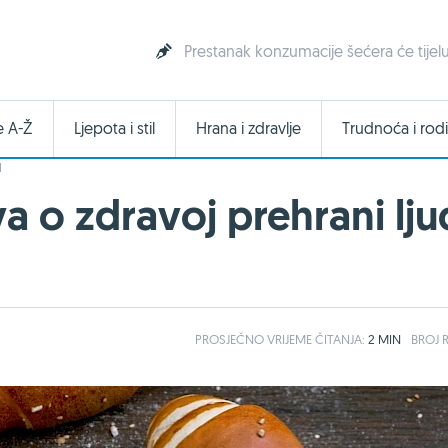
Prestanak konzumacije šećera će tijel
e A-Ž
Ljepota i stil
Hrana i zdravlje
Trudnoća i rodi
I
 o zdravoj prehrani ljud
PROSJEČNO
VRIJEME ČITANJA:
2 MIN
BROJ R