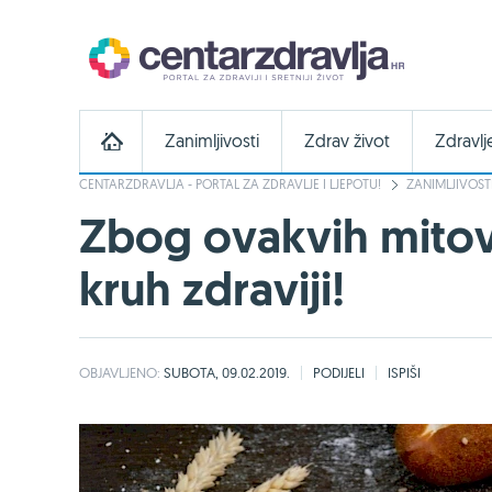
Zanimljivosti
Zdrav život
Zdravlj
CENTARZDRAVLJA - PORTAL ZA ZDRAVLJE I LJEPOTU!
ZANIMLJIVOST
Zbog ovakvih mitova
kruh zdraviji!
OBJAVLJENO:
SUBOTA, 09.02.2019.
PODIJELI
ISPIŠI