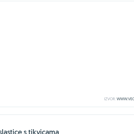
IZVOR:
WWW.VEC
lastice s tikvicama