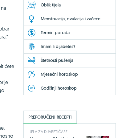
Oblik tijela
 na
Menstruacija, ovulacija i začeće
dobar
Termin poroda
ra.“
Imam li dijabetes?
Štetnosti pušenja
it ćete
Mjesečni horoskop
rije
Godišnji horoskop
go
PREPORUČENI RECEPTI
me,
JELA ZA DIJABETIČARE
odnosno