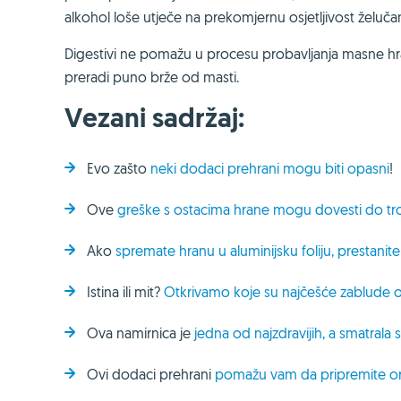
alkohol loše utječe na prekomjernu osjetljivost želučan
Digestivi ne pomažu u procesu probavljanja masne h
preradi puno brže od masti.
Vezani sadržaj:
Evo zašto
neki dodaci prehrani mogu biti opasni
!
Ove
greške s ostacima hrane mogu dovesti do tr
Ako
spremate hranu u aluminijsku foliju, prestani
Istina ili mit?
Otkrivamo koje su najčešće zablude o
Ova namirnica je
jedna od najzdravijih, a smatral
Ovi dodaci prehrani
pomažu vam da pripremite or