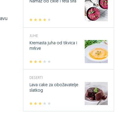
Namaz od cikle i feta sira
tavu
1
2
3
4
5
JUHE
Kremasta juha od tikvica i
mrkve
1
2
3
4
5
DESERTI
Lava cake za obožavatelje
slatkog
1
2
3
4
5