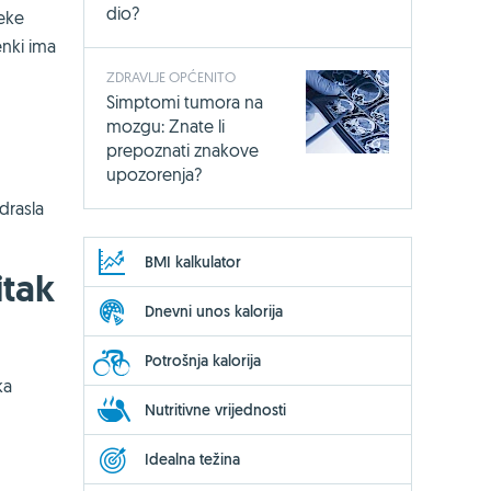
dio?
Neke
enki ima
ZDRAVLJE OPĆENITO
Simptomi tumora na
mozgu: Znate li
prepoznati znakove
upozorenja?
drasla
BMI kalkulator
itak
Dnevni unos kalorija
Potrošnja kalorija
ka
Nutritivne vrijednosti
Idealna težina