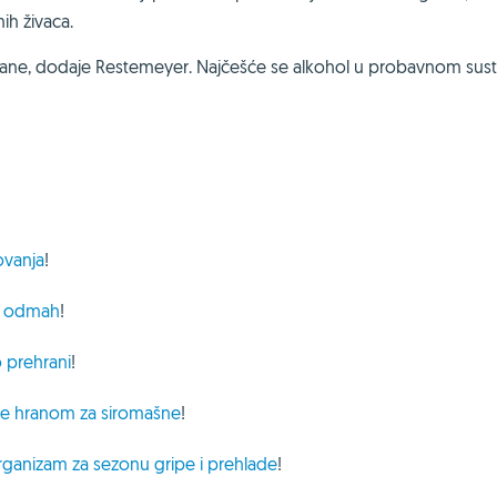
ih živaca.
rane, dodaje Restemeyer. Najčešće se alkohol u probavnom sus
ovanja
!
te odmah
!
 prehrani
!
a se hranom za siromašne
!
ganizam za sezonu gripe i prehlade
!