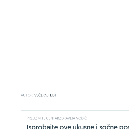
AUTOR:
VEČERNJI LIST
PREUZMITE CENTARZDRAVLJA VODIČ
Isprobajte ove ukusne i sočne pos