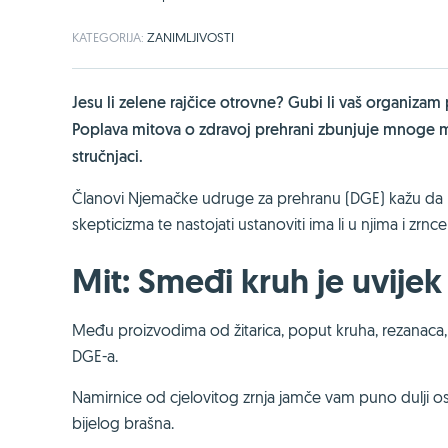
KATEGORIJA:
ZANIMLJIVOSTI
Jesu li zelene rajčice otrovne? Gubi li vaš organizam
Poplava mitova o zdravoj prehrani zbunjuje mnoge m
stručnjaci.
Članovi Njemačke udruge za prehranu (DGE) kažu da 
skepticizma te nastojati ustanoviti ima li u njima i zrnce 
Mit: Smeđi kruh je uvijek
Među proizvodima od žitarica, poput kruha, rezanaca, r
DGE-a.
Namirnice od cjelovitog zrnja jamče vam puno dulji osj
bijelog brašna.