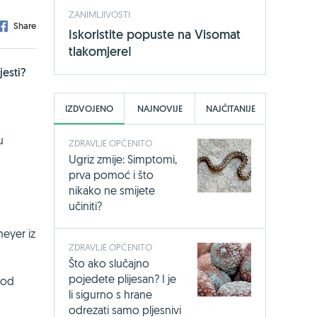
ZANIMLJIVOSTI
Share
Iskoristite popuste na Visomat
tlakomjere!
jesti?
IZDVOJENO
NAJNOVIJE
NAJČITANIJE
u
ZDRAVLJE OPĆENITO
Ugriz zmije: Simptomi,
prva pomoć i što
nikako ne smijete
učiniti?
meyer iz
ZDRAVLJE OPĆENITO
Što ako slučajno
pojedete plijesan? I je
 od
li sigurno s hrane
odrezati samo pljesnivi