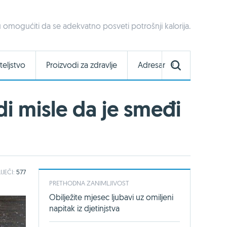
u omogućiti da se adekvatno posveti potrošnji kalorija.
teljstvo
Proizvodi za zdravlje
Adresar
i misle da je smeđi
IJEČI:
577
PRETHODNA ZANIMLJIVOST
Obilježite mjesec ljubavi uz omiljeni
napitak iz djetinjstva