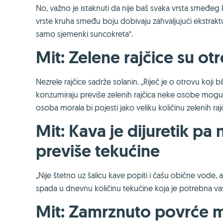
No, važno je istaknuti da nije baš svaka vrsta smeđeg
vrste kruha smeđu boju dobivaju zahvaljujući ekstrakt
samo sjemenki suncokreta“.
Mit: Zelene rajčice su ot
Nezrele rajčice sadrže solanin. „Riječ je o otrovu koji bi
konzumiraju previše zelenih rajčica neke osobe mogu o
osoba morala bi pojesti jako veliku količinu zelenih rajči
Mit: Kava je dijuretik pa 
previše tekućine
„Nije štetno uz šalicu kave popiti i čašu obične vode,
spada u dnevnu količinu tekućine koja je potrebna v
Mit: Zamrznuto povrće m