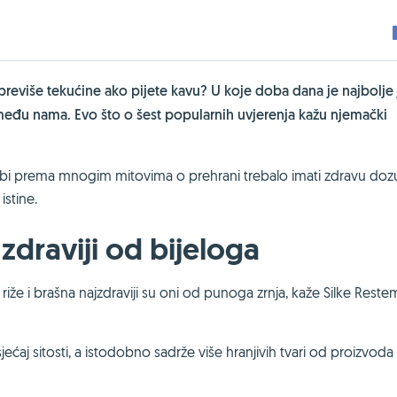
 previše tekućine ako pijete kavu? U koje doba dana je najbolje 
eđu nama. Evo što o šest popularnih uvjerenja kažu njemački
bi prema mnogim mitovima o prehrani trebalo imati zdravu doz
istine.
 zdraviji od bijeloga
iže i brašna najzdraviji su oni od punoga zrnja, kaže Silke Reste
ećaj sitosti, a istodobno sadrže više hranjivih tvari od proizvoda