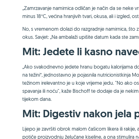
„Zamrzavanje namirnica odličan je način da se neke v
minus 18°C, većina hranjivih tvari, okusa, ali i izgled, os
No, s vremenom dolazi do razgradnje namirnica, što
okus. Savjet: „Na ambalaži upišite datum kada ste zamrzn
Mit: Jedete li kasno nave
„Ako svakodnevno jedete hranu bogatu kalorijama dobi
na težini“, jednostavno je pojasnila nutricionistkinja
težinom irelevantno je u koje vrijeme jedu. "No ako osob
spavanja ili noću", kaže Bischoff te dodaje da je ne
tijekom dana.
Mit: Digestiv nakon jela
Lijepo je završiti obrok malom čašicom likera ili rakij
potiče proizvodnju želučane kiseline, a ona stimulira