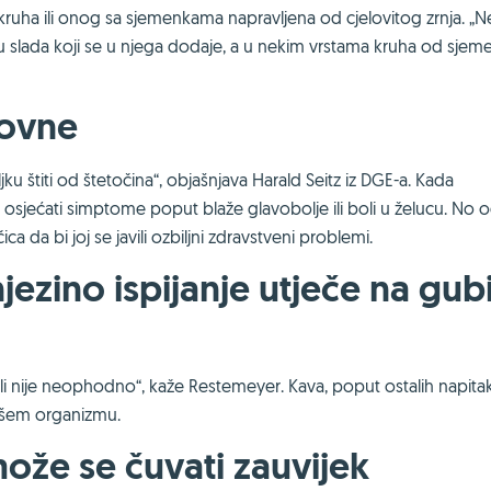
 kruha ili onog sa sjemenkama napravljena od cjelovitog zrnja. „
u slada koji se u njega dodaje, a u nekim vrstama kruha od sjem
rovne
ljku štiti od štetočina“, objašnjava Harald Seitz iz DGE-a. Kada
sjećati simptome poput blaže glavobolje ili boli u želucu. No o
ca da bi joj se javili ozbiljni zdravstveni problemi.
njezino ispijanje utječe na gub
 ali nije neophodno“, kaže Restemeyer. Kava, poput ostalih napita
ašem organizmu.
ože se čuvati zauvijek