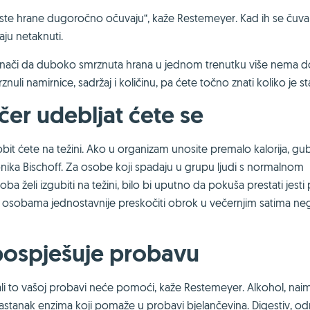
rste hrane dugoročno očuvaju“, kaže Restemeyer. Kad ih se čuva
taju netaknuti.
 znači da duboko smrznuta hrana u jednom trenutku više nema 
uli namirnice, sadržaj i količinu, pa ćete točno znati koliko je sta
čer udebljat ćete se
t ćete na težini. Ako u organizam unosite premalo kalorija, gub
 Monika Bischoff. Za osobe koji spadaju u grupu ljudi s normalnom
a želi izgubiti na težini, bilo bi uputno da pokuša prestati jesti p
kim osobama jednostavnije preskočiti obrok u večernjim satima ne
 pospješuje probavu
e, ali to vašoj probavi neće pomoći, kaže Restemeyer. Alkohol, nai
 nastanak enzima koji pomaže u probavi bjelančevina. Digestiv, 