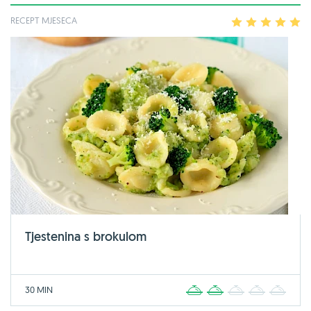
RECEPT MJESECA
1
2
3
4
5
Tjestenina s brokulom
30 MIN
1
2
3
4
5