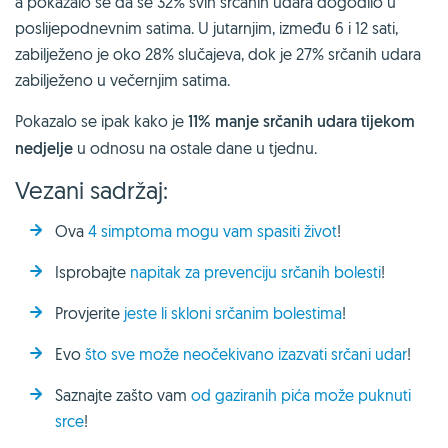
a pokazalo se da se 32% svih srčanih udara dogodilo u
poslijepodnevnim satima. U jutarnjim, između 6 i 12 sati,
zabilježeno je oko 28% slučajeva, dok je 27% srčanih udara
zabilježeno u večernjim satima.
Pokazalo se ipak kako je
11% manje srčanih udara tijekom
nedjelje
u odnosu na ostale dane u tjednu.
Vezani sadržaj:
Ova
4 simptoma mogu vam spasiti život
!
Isprobajte
napitak za prevenciju srčanih bolesti
!
Provjerite
jeste li skloni srčanim bolestima
!
Evo
što sve može neočekivano izazvati srčani udar
!
Saznajte zašto vam
od gaziranih pića može puknuti
srce
!