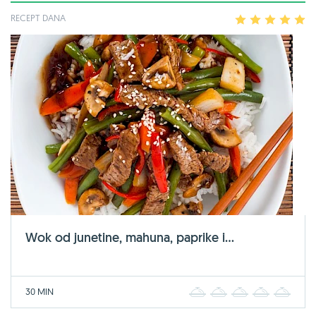
RECEPT DANA
1
2
3
4
5
Wok od junetine, mahuna, paprike i...
30 MIN
1
2
3
4
5