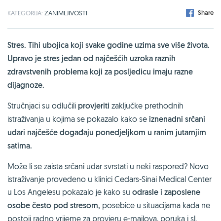
Share
KATEGORIJA:
ZANIMLJIVOSTI
Stres. Tihi ubojica koji svake godine uzima sve više života.
Upravo je stres jedan od najčešćih uzroka raznih
zdravstvenih problema koji za posljedicu imaju razne
dijagnoze.
Stručnjaci su odlučili
provjeriti
zaključke prethodnih
istraživanja u kojima se pokazalo kako se
iznenadni srčani
udari najčešće događaju ponedjeljkom u ranim jutarnjim
satima.
Može li se zaista srčani udar svrstati u neki raspored? Novo
istraživanje provedeno u klinici Cedars-Sinai Medical Center
u Los Angelesu pokazalo je kako su
odrasle i zaposlene
osobe često pod stresom,
posebice u situacijama kada ne
postoji radno vrijeme za provjeru e-mailova, poruka i sl.