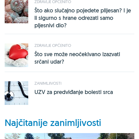
ZDRAVLJE OPĆENITO
Što ako slučajno pojedete plijesan? I je
li sigurno s hrane odrezati samo
pljesnivi dio?
ZDRAVLJE OPĆENITO
Što sve može neočekivano izazvati
srčani udar?
ZANIMLJIVOSTI
UZV za predviđanje bolesti srca
Najčitanije zanimljivosti