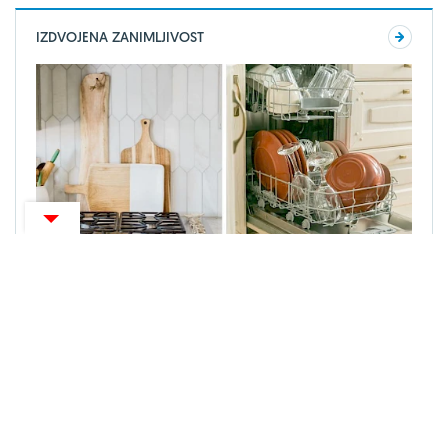
IZDVOJENA ZANIMLJIVOST
ZANIMLJIVOSTI
Najbolji trik za čišćenje daske za rezanje u 4
brzinska koraka!
CENTARZDRAVLJA NE PRUŽA MEDICINSKE SAVJETE,