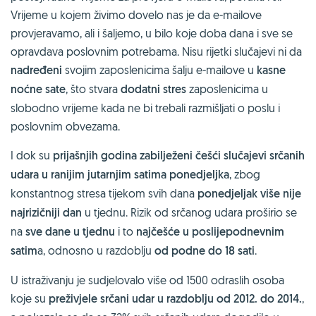
Vrijeme u kojem živimo dovelo nas je da e-mailove
provjeravamo, ali i šaljemo, u bilo koje doba dana i sve se
opravdava poslovnim potrebama. Nisu rijetki slučajevi ni da
nadređeni
svojim zaposlenicima šalju e-mailove u
kasne
noćne sate
, što stvara
dodatni stres
zaposlenicima u
slobodno vrijeme kada ne bi trebali razmišljati o poslu i
poslovnim obvezama.
I dok su
prijašnjih godina zabilježeni češći slučajevi srčanih
udara u ranijim jutarnjim satima ponedjeljka
, zbog
konstantnog stresa tijekom svih dana
ponedjeljak više nije
najrizičniji dan
u tjednu. Rizik od srčanog udara proširio se
na
sve dane u tjednu
i to
najčešće u poslijepodnevnim
satim
a, odnosno u razdoblju
od podne do 18 sati
.
U istraživanju je sudjelovalo više od 1500 odraslih osoba
koje su
preživjele srčani udar u razdoblju od 2012. do 2014.
,