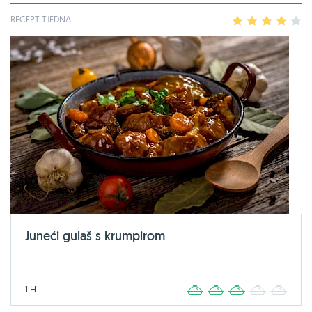
RECEPT TJEDNA
1
2
3
4
5
Juneći gulaš s krumpirom
1 H
1
2
3
4
5