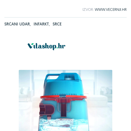
IZVOR:
WWW.VECERNJI.HR
SRČANI UDAR
,
INFARKT
,
SRCE