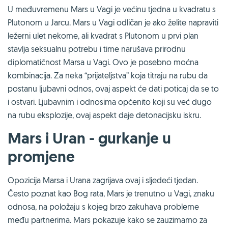
U međuvremenu Mars u Vagi je većinu tjedna u kvadratu s
Plutonom u Jarcu. Mars u Vagi odličan je ako želite napraviti
ležerni ulet nekome, ali kvadrat s Plutonom u prvi plan
stavlja seksualnu potrebu i time narušava prirodnu
diplomatičnost Marsa u Vagi. Ovo je posebno moćna
kombinacija. Za neka “prijateljstva” koja titraju na rubu da
postanu ljubavni odnos, ovaj aspekt će dati poticaj da se to
i ostvari. Ljubavnim i odnosima općenito koji su već dugo
na rubu eksplozije, ovaj aspekt daje detonacijsku iskru.
Mars i Uran - gurkanje u
promjene
Opozicija Marsa i Urana zagrijava ovaj i sljedeći tjedan.
Često poznat kao Bog rata, Mars je trenutno u Vagi, znaku
odnosa, na položaju s kojeg brzo zakuhava probleme
među partnerima. Mars pokazuje kako se zauzimamo za