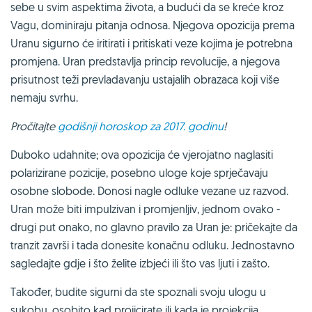
sebe u svim aspektima života, a budući da se kreće kroz
Vagu, dominiraju pitanja odnosa. Njegova opozicija prema
Uranu sigurno će iritirati i pritiskati veze kojima je potrebna
promjena. Uran predstavlja princip revolucije, a njegova
prisutnost teži prevladavanju ustajalih obrazaca koji više
nemaju svrhu.
Pročitajte
godišnji horoskop za 2017. godinu
!
Duboko udahnite; ova opozicija će vjerojatno naglasiti
polarizirane pozicije, posebno uloge koje sprječavaju
osobne slobode. Donosi nagle odluke vezane uz razvod.
Uran može biti impulzivan i promjenljiv, jednom ovako -
drugi put onako, no glavno pravilo za Uran je: pričekajte da
tranzit završi i tada donesite konačnu odluku. Jednostavno
sagledajte gdje i što želite izbjeći ili što vas ljuti i zašto.
Također, budite sigurni da ste spoznali svoju ulogu u
sukobu, osobito kad projicirate ili kada je projekcija