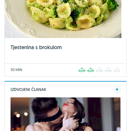
Tjestenina s brokulom
30 MIN
1
2
3
4
5
IZDVOJENI ČLANAK