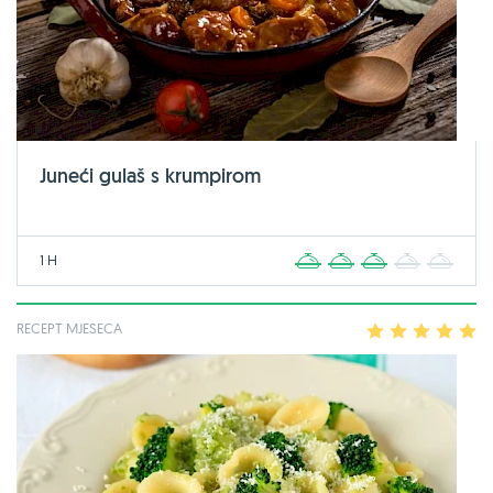
Juneći gulaš s krumpirom
1 H
1
2
3
4
5
RECEPT MJESECA
1
2
3
4
5