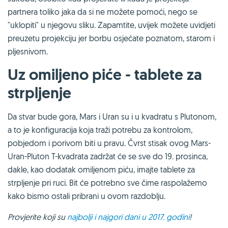
partnera toliko jaka da si ne možete pomoći, nego se
"uklopiti" u njegovu sliku. Zapamtite, uvijek možete uvidjeti
preuzetu projekciju jer borbu osjećate poznatom, starom i
pljesnivom.
Uz omiljeno piće - tablete za
strpljenje
Da stvar bude gora, Mars i Uran su i u kvadratu s Plutonom,
a to je konfiguracija koja traži potrebu za kontrolom,
pobjedom i porivom biti u pravu. Čvrst stisak ovog Mars-
Uran-Pluton T-kvadrata zadržat će se sve do 19. prosinca,
dakle, kao dodatak omiljenom piću, imajte tablete za
strpljenje pri ruci. Bit će potrebno sve čime raspolažemo
kako bismo ostali pribrani u ovom razdoblju.
Provjerite koji su
najbolji i najgori dani u 2017. godini
!