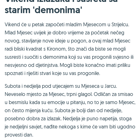
starim 'demonima'
Vikend će u petak započeti mladim Mjesecom u Strijelcu.
Mlad Mjesec uvijek je dobro vrijeme za početak nečeg
novog, stavljanje nove ideje u pogon, a ovaj mlad Mjesec
radi bliski kvadrat s Kironom, što znači da biste se mogli
susresti i suočiti s demonima koji su vas progonili svjesno ili
nesvjesno od djetinjstva. Mogli biste konačno imati priliku
spoznati i riješiti stvari koje su vas progonile.
Subota i nedjelja pod utjecajem su Mjeseca u Jarcu.
Neveselo mjesto za Mjesec, trpni glagol. Odličan za smisao
u besmislu kada su emocije u pitanju, no to je samo Mjesec,
on često mijenja kuću. Subota je bolji dan od nedjelje,
posebno dobra za izlazak. Nedjelja je puno napetija, stoga
je nedjeljni savjet, nađite nekoga s kime će vam biti ugodno
provesti dan.