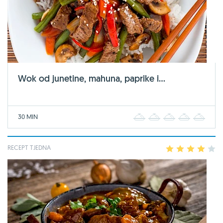
Wok od junetine, mahuna, paprike i...
30 MIN
1
2
3
4
5
RECEPT TJEDNA
1
2
3
4
5