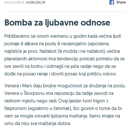
Share
KATEGORIJA:
HOROSKOP
Bomba za ljubavne odnose
Približavamo se onom vremenu u godini kada većina ljudi
postaje ili aljkava na poslu ili nevjerojatno zaposlena,
najčešće je prvo. Nažalost (ili možda i ne nažalost), većina
planetarnih aktivnosti ima tendenciju poticati potrebu da se
sve završi na brzinu i odmagli na piće radije nego da se
dođe na posao ranije i dovrši posao koji pritišću rokovi.
Venera i Mars daju brojne mogućnosti za druženja na poslu.
Venera u Škorpionu ima reputaciju da radije zavodi na
radnom mjestu nego radi. Ovaj tjedan tvori trigon s
Neptunom (egzaktno u četvrtak), što govori o tome da bi
vam se mogla ostvariti ljubavna maštanja. Samo imajte na
umu da nisu sva maštanja dobra.