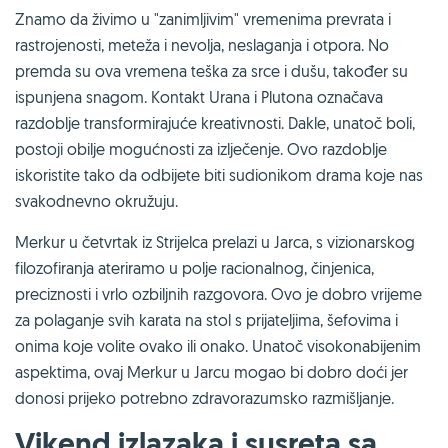
Znamo da živimo u "zanimljivim" vremenima prevrata i
rastrojenosti, meteža i nevolja, neslaganja i otpora. No
premda su ova vremena teška za srce i dušu, također su
ispunjena snagom. Kontakt Urana i Plutona označava
razdoblje transformirajuće kreativnosti. Dakle, unatoč boli,
postoji obilje mogućnosti za izlječenje. Ovo razdoblje
iskoristite tako da odbijete biti sudionikom drama koje nas
svakodnevno okružuju.
Merkur u četvrtak iz Strijelca prelazi u Jarca, s vizionarskog
filozofiranja ateriramo u polje racionalnog, činjenica,
preciznosti i vrlo ozbiljnih razgovora. Ovo je dobro vrijeme
za polaganje svih karata na stol s prijateljima, šefovima i
onima koje volite ovako ili onako. Unatoč visokonabijenim
aspektima, ovaj Merkur u Jarcu mogao bi dobro doći jer
donosi prijeko potrebno zdravorazumsko razmišljanje.
Vikend izlazaka i susreta sa