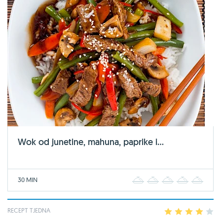
Wok od junetine, mahuna, paprike i...
30 MIN
1
2
3
4
5
RECEPT TJEDNA
1
2
3
4
5