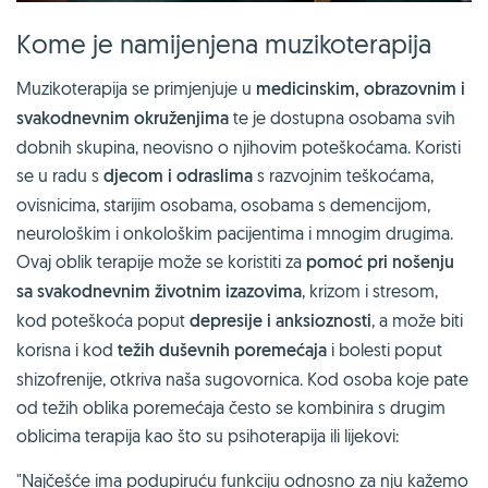
Kome je namijenjena muzikoterapija
Muzikoterapija se primjenjuje u
medicinskim, obrazovnim i
svakodnevnim okruženjima
te je dostupna osobama svih
dobnih skupina, neovisno o njihovim poteškoćama. Koristi
se u radu s
djecom i odraslima
s razvojnim teškoćama,
ovisnicima, starijim osobama, osobama s demencijom,
neurološkim i onkološkim pacijentima i mnogim drugima.
Ovaj oblik terapije može se koristiti za
pomoć pri nošenju
sa svakodnevnim životnim izazovima
, krizom i stresom,
kod poteškoća poput
depresije i anksioznosti
, a može biti
korisna i kod
težih duševnih poremećaja
i bolesti poput
shizofrenije, otkriva naša sugovornica. Kod osoba koje pate
od težih oblika poremećaja često se kombinira s drugim
oblicima terapija kao što su psihoterapija ili lijekovi:
"Najčešće ima podupiruću funkciju odnosno za nju kažemo