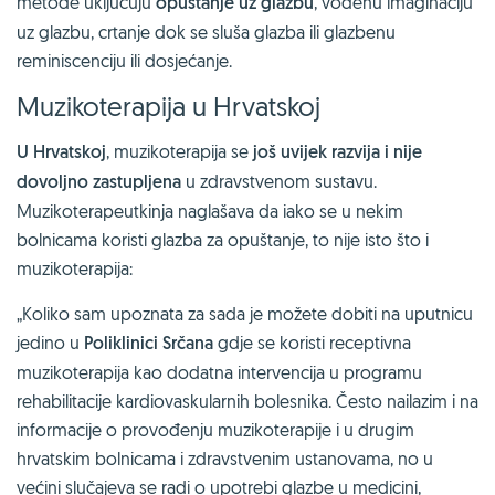
metode uključuju
opuštanje uz glazbu
, vođenu imaginaciju
uz glazbu, crtanje dok se sluša glazba ili glazbenu
reminiscenciju ili dosjećanje.
Muzikoterapija u Hrvatskoj
U Hrvatskoj
, muzikoterapija se
još uvijek razvija i nije
dovoljno zastupljena
u zdravstvenom sustavu.
Muzikoterapeutkinja naglašava da iako se u nekim
bolnicama koristi glazba za opuštanje, to nije isto što i
muzikoterapija:
„Koliko sam upoznata za sada je možete dobiti na uputnicu
jedino u
Poliklinici Srčana
gdje se koristi receptivna
muzikoterapija kao dodatna intervencija u programu
rehabilitacije kardiovaskularnih bolesnika. Često nailazim i na
informacije o provođenju muzikoterapije i u drugim
hrvatskim bolnicama i zdravstvenim ustanovama, no u
većini slučajeva se radi o upotrebi glazbe u medicini,