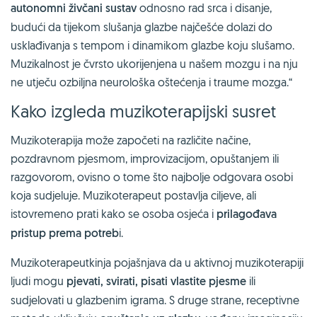
autonomni živčani sustav
odnosno rad srca i disanje,
budući da tijekom slušanja glazbe najčešće dolazi do
usklađivanja s tempom i dinamikom glazbe koju slušamo.
Muzikalnost je čvrsto ukorijenjena u našem mozgu i na nju
ne utječu ozbiljna neurološka oštećenja i traume mozga.“
Kako izgleda muzikoterapijski susret
Muzikoterapija može započeti na različite načine,
pozdravnom pjesmom, improvizacijom, opuštanjem ili
razgovorom, ovisno o tome što najbolje odgovara osobi
koja sudjeluje. Muzikoterapeut postavlja ciljeve, ali
istovremeno prati kako se osoba osjeća i
prilagođava
pristup prema potreb
i.
Muzikoterapeutkinja pojašnjava da u aktivnoj muzikoterapiji
ljudi mogu
pjevati, svirati, pisati vlastite pjesme
ili
sudjelovati u glazbenim igrama. S druge strane, receptivne