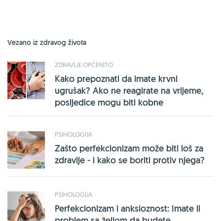
Vezano iz zdravog života
ZDRAVLJE OPĆENITO
Kako prepoznati da imate krvni
ugrušak? Ako ne reagirate na vrijeme,
posljedice mogu biti kobne
PSIHOLOGIJA
Zašto perfekcionizam može biti loš za
zdravlje - i kako se boriti protiv njega?
PSIHOLOGIJA
Perfekcionizam i anksioznost: Imate li
problem sa željom da budete