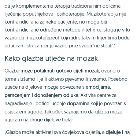
da je komplementarna terapija tradicionalnim oblicima
liječenja poput lijekova i psihoterapije. Muzikoterapija nije
kontraindicirana za neke pacijente, no mogu biti
kontraindicirane određene metode ili tehnike, stoga je vrlo
važno da muzikoterapeut koji radi s takvim klijentima bude
educiran i stručan jer je važno prije svega 'ne štetiti'."
Kako glazba utječe na mozak
Glazba
može potaknuti gotovo cijeli mozak
, ovisno o
tome slušamo li je ili aktivno pjevamo ili sviramo. Posebno
utječe na dijelove mozga povezane s
emocijama,
pamćenjem i donošenjem odluka
. Aktivira centre za
nagrađivanje i potiče lučenje
dopamina
koji je povezan s
osjećajem ugode. Također, saznajemo da glazba može
utjecati i na druge dijelove tijela:
„Glazba može aktivirati sva čovjekova osjetila, a
djeluje i na