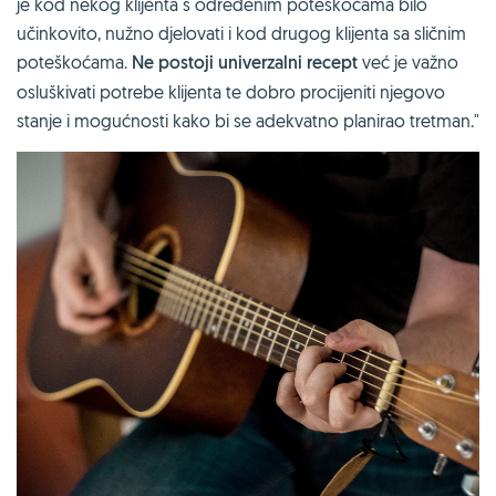
je kod nekog klijenta s određenim poteškoćama bilo
učinkovito, nužno djelovati i kod drugog klijenta sa sličnim
poteškoćama.
Ne postoji univerzalni recept
već je važno
osluškivati potrebe klijenta te dobro procijeniti njegovo
stanje i mogućnosti kako bi se adekvatno planirao tretman."