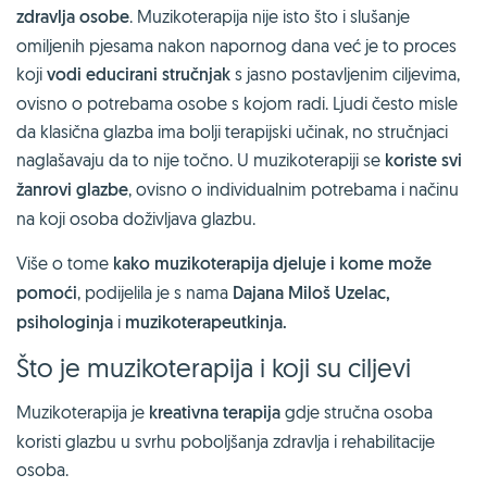
zdravlja osobe
. Muzikoterapija nije isto što i slušanje
omiljenih pjesama nakon napornog dana već je to proces
koji
vodi educirani stručnjak
s jasno postavljenim ciljevima,
ovisno o potrebama osobe s kojom radi. Ljudi često misle
da klasična glazba ima bolji terapijski učinak, no stručnjaci
naglašavaju da to nije točno. U muzikoterapiji se
koriste svi
žanrovi glazbe
, ovisno o individualnim potrebama i načinu
na koji osoba doživljava glazbu.
Više o tome
kako muzikoterapija djeluje i kome može
pomoći
, podijelila je s nama
Dajana Miloš Uzelac,
psihologinja
i
muzikoterapeutkinja.
Što je muzikoterapija i koji su ciljevi
Muzikoterapija je
kreativna terapija
gdje stručna osoba
koristi glazbu u svrhu poboljšanja zdravlja i rehabilitacije
osoba.