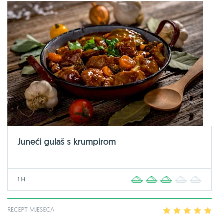
Juneći gulaš s krumpirom
1 H
1
2
3
4
5
RECEPT MJESECA
1
2
3
4
5