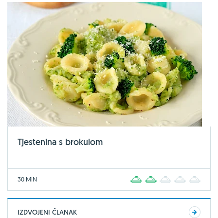
Tjestenina s brokulom
30 MIN
1
2
3
4
5
IZDVOJENI ČLANAK