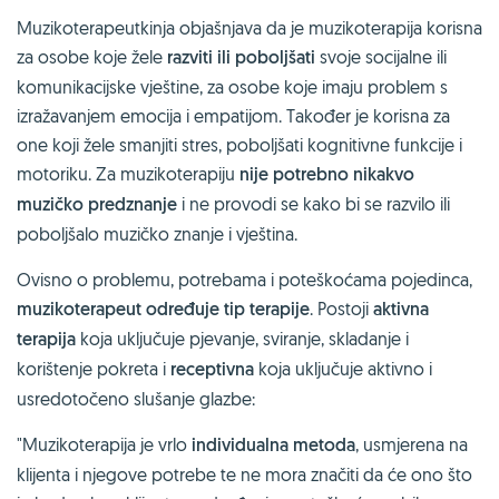
Muzikoterapeutkinja objašnjava da je muzikoterapija korisna
za osobe koje žele
razviti ili poboljšati
svoje socijalne ili
komunikacijske vještine, za osobe koje imaju problem s
izražavanjem emocija i empatijom. Također je korisna za
one koji žele smanjiti stres, poboljšati kognitivne funkcije i
motoriku. Za muzikoterapiju
nije potrebno nikakvo
muzičko predznanje
i ne provodi se kako bi se razvilo ili
poboljšalo muzičko znanje i vještina.
Ovisno o problemu, potrebama i poteškoćama pojedinca,
muzikoterapeut određuje tip terapije
. Postoji
aktivna
terapija
koja uključuje pjevanje, sviranje, skladanje i
korištenje pokreta i
receptivna
koja uključuje aktivno i
usredotočeno slušanje glazbe:
"Muzikoterapija je vrlo
individualna metoda
, usmjerena na
klijenta i njegove potrebe te ne mora značiti da će ono što