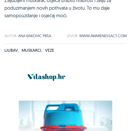
Zaljubljeni muškarac osjeća izrazitu hrabrost i želju za
poduzimanjem novih pothvata u životu. To mu daje
samopouzdanje i osjećaj moći.
AUTOR:
ANA ĐAKOVIĆ PRŠA
IZVOR:
WWW.AWARENESSACT.COM
LJUBAV
,
MUŠKARCI
,
VEZE