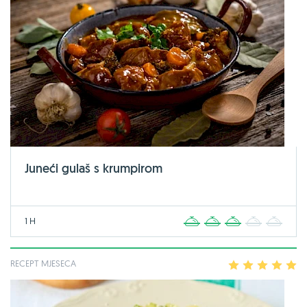
Juneći gulaš s krumpirom
1 H
1
2
3
4
5
RECEPT MJESECA
1
2
3
4
5