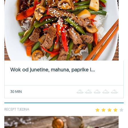
Wok od junetine, mahuna, paprike i...
30 MIN
1
2
3
4
5
RECEPT TJEDNA
1
2
3
4
5