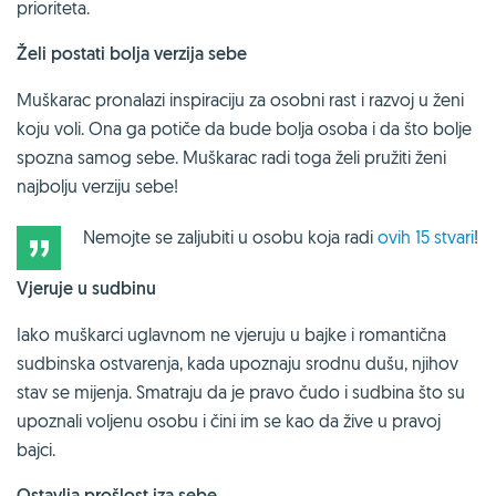
prioriteta.
Želi postati bolja verzija sebe
Muškarac pronalazi inspiraciju za osobni rast i razvoj u ženi
koju voli. Ona ga potiče da bude bolja osoba i da što bolje
spozna samog sebe. Muškarac radi toga želi pružiti ženi
najbolju verziju sebe!
Nemojte se zaljubiti u osobu koja radi
ovih 15 stvari
!
Vjeruje u sudbinu
Iako muškarci uglavnom ne vjeruju u bajke i romantična
sudbinska ostvarenja, kada upoznaju srodnu dušu, njihov
stav se mijenja. Smatraju da je pravo čudo i sudbina što su
upoznali voljenu osobu i čini im se kao da žive u pravoj
bajci.
Ostavlja prošlost iza sebe