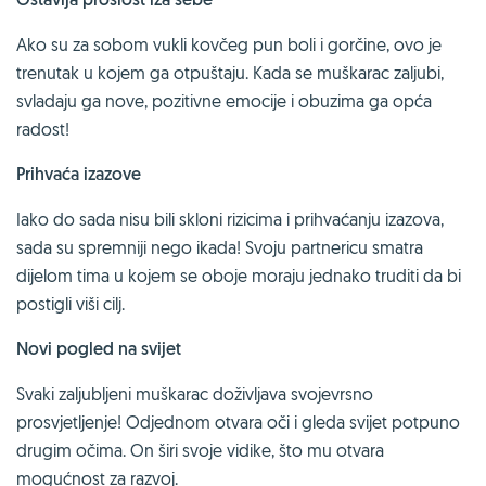
Ako su za sobom vukli kovčeg pun boli i gorčine, ovo je
trenutak u kojem ga otpuštaju. Kada se muškarac zaljubi,
svladaju ga nove, pozitivne emocije i obuzima ga opća
radost!
Prihvaća izazove
Iako do sada nisu bili skloni rizicima i prihvaćanju izazova,
sada su spremniji nego ikada! Svoju partnericu smatra
dijelom tima u kojem se oboje moraju jednako truditi da bi
postigli viši cilj.
Novi pogled na svijet
Svaki zaljubljeni muškarac doživljava svojevrsno
prosvjetljenje! Odjednom otvara oči i gleda svijet potpuno
drugim očima. On širi svoje vidike, što mu otvara
mogućnost za razvoj.