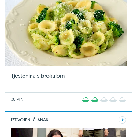
Tjestenina s brokulom
30 MIN
1
2
3
4
5
IZDVOJENI ČLANAK