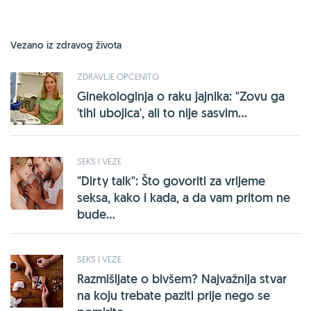
Vezano iz zdravog života
ZDRAVLJE OPĆENITO
Ginekologinja o raku jajnika: "Zovu ga
'tihi ubojica', ali to nije sasvim...
SEKS I VEZE
"Dirty talk": Što govoriti za vrijeme
seksa, kako i kada, a da vam pritom ne
bude...
SEKS I VEZE
Razmišljate o bivšem? Najvažnija stvar
na koju trebate paziti prije nego se