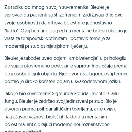
Za razliku od mnogih svojih suvremenika, Bleuler je
vjerovao da pacijenti sa shizofrenijom zadržavaju
dijelove
svoje osobnosti
i da njihova bolest nije jednostavno
"ludilo". Ovaj humaniji pogled na mentalne bolesti otvorio je
vrata za terapeutski optimizam i postavio temelje za
moderniji pristup psihijatrijskom liječenju.
Bleuler je također uveo pojam "ambivalencije" u psihologiju,
opisujući istovremeno postojanje
suprotnih osjećaja
prema
istoj osobi, ideji ili objektu. Njegovom zaslugom, ovaj termin
postao je široko korišten pojam u svakodnevnom jeziku.
Iako je bio suvremeník Sigmunda Freuda i mentor Carlu
Jungu, Bleuler je zadržao svoj jedinstveni pristup. Bio je
otvoren prema
psihoanalitičkim teorijama
, ali je uvijek
naglašavao važnost bioloških faktora u mentalnim
bolestima, anticipirajući moderne neuroznanstvene
pristupe psihijatriji.