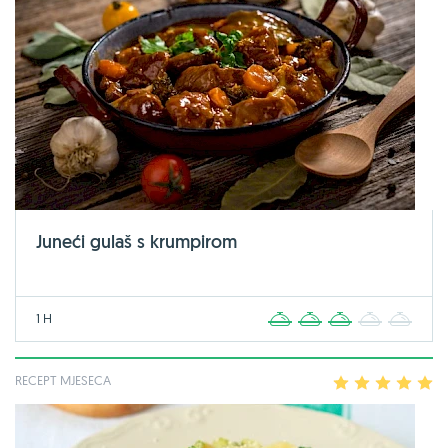
Juneći gulaš s krumpirom
1 H
1
2
3
4
5
RECEPT MJESECA
1
2
3
4
5