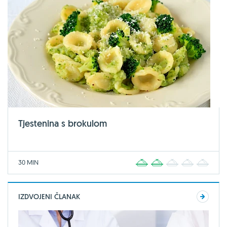
Tjestenina s brokulom
30 MIN
1
2
3
4
5
IZDVOJENI ČLANAK