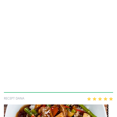
RECEPT DANA
1
2
3
4
5