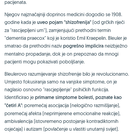
pacijenata.
Njegov najznačajniji doprinos medicini dogodio se 1908.
godine kada je
uveo pojam "shizofrenija"
(od grčkih riječi
za "rascijepljeni um"), zamjenjujući prethodni termin
"dementia praecox" koji je koristio Emil Kraepelin. Bleuler je
smatrao da prethodni naziv
pogrešno implicira
neizbježno
mentalno propadanje, dok je on prepoznao da mnogi
pacijenti mogu pokazivati poboljšanje.
Bleulerovo razumijevanje shizofrenije bilo je revolucionarno.
Umjesto fokusiranja samo na vanjske simptome, on je
naglasio osnovno "rascjepljenje" psihičkih funkcija.
Identificirao je
primarne simptome bolesti, poznate kao
"četiri A"
: poremećaj asocijacija (nelogično razmišljanje),
poremećaj afekta (neprimjerene emocionalne reakcije),
ambivalencija (istovremeno postojanje kontradiktornih
osjećaja) i autizam (povlačenje u vlastiti unutarnji svijet).