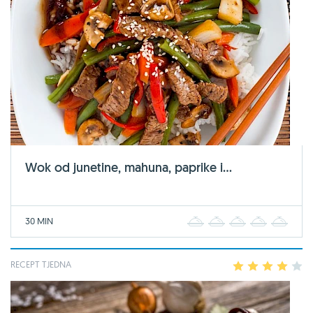
Wok od junetine, mahuna, paprike i...
30 MIN
1
2
3
4
5
RECEPT TJEDNA
1
2
3
4
5