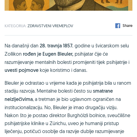
Share
KATEGORIJA:
ZDRAVSTVENI VREMEPLOV
Na današnji dan
28. travnja 1857.
godine u švicarskom selu
Zollikon
rođen je Eugen Bleuler,
psihijatar čije će
razumijevanje mentalnih bolesti promijeniti tijek psihijatrije i
uvesti pojmove
koje koristimo i danas.
Bleuler je odrastao u vrijeme kada je psihijatrija bila u ranom
stadiju razvoja. Mentalne bolesti često su
smatrane
neizlječivima
, a tretman je bio uglavnom ograničen na
institucionalizaciju. No, Bleuler je imao drugačiju viziju.
Nakon što je postao direktor Burghölzli bolnice, sveučilišne
psihijatrijske klinike u Zürichu, uveo je humaniji pristup
liječenju, potičući osoblje da razvije dublje razumijevanje