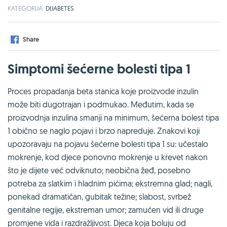
KATEGORIJA:
DIJABETES
Share
Simptomi šećerne bolesti tipa 1
Proces propadanja beta stanica koje proizvode inzulin
može biti dugotrajan i podmukao. Međutim, kada se
proizvodnja inzulina smanji na minimum, šećerna bolest tipa
1 obično se naglo pojavi i brzo napreduje. Znakovi koji
upozoravaju na pojavu šećerne bolesti tipa 1 su: učestalo
mokrenje, kod djece ponovno mokrenje u krevet nakon
što je dijete već odviknuto; neobična žeđ, posebno
potreba za slatkim i hladnim pićima; ekstremna glad; nagli,
ponekad dramatičan, gubitak težine; slabost, svrbež
genitalne regije, ekstreman umor; zamućen vid ili druge
promjene vida i razdražljivost. Djeca koja boluju od