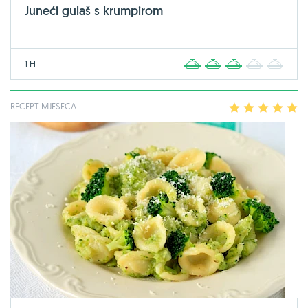
Juneći gulaš s krumpirom
1 H
1
2
3
4
5
RECEPT MJESECA
1
2
3
4
5