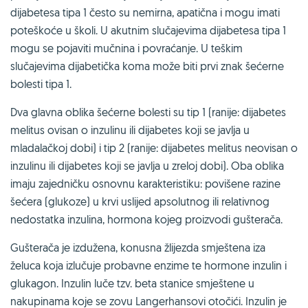
dijabetesa tipa 1 često su nemirna, apatična i mogu imati
poteškoće u školi. U akutnim slučajevima dijabetesa tipa 1
mogu se pojaviti mučnina i povraćanje. U teškim
slučajevima dijabetička koma može biti prvi znak šećerne
bolesti tipa 1.
Dva glavna oblika šećerne bolesti su tip 1 (ranije: dijabetes
melitus ovisan o inzulinu ili dijabetes koji se javlja u
mladalačkoj dobi) i tip 2 (ranije: dijabetes melitus neovisan o
inzulinu ili dijabetes koji se javlja u zreloj dobi). Oba oblika
imaju zajedničku osnovnu karakteristiku: povišene razine
šećera (glukoze) u krvi uslijed apsolutnog ili relativnog
nedostatka inzulina, hormona kojeg proizvodi gušterača.
Gušterača je izdužena, konusna žlijezda smještena iza
želuca koja izlučuje probavne enzime te hormone inzulin i
glukagon. Inzulin luče tzv. beta stanice smještene u
nakupinama koje se zovu Langerhansovi otočići. Inzulin je