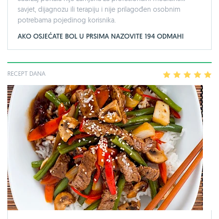
savjet, dijagnozu ili terapiju i nije prilagođen osobnim
potrebama pojedinog korisnika.
AKO OSJEĆATE BOL U PRSIMA NAZOVITE 194 ODMAH!
RECEPT DANA
1
2
3
4
5