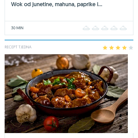
Wok od junetine, mahuna, paprike i...
30 MIN
1
2
3
4
5
RECEPT TJEDNA
1
2
3
4
5