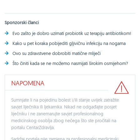
Sponzorski članci
Evo zašto je dobro uzimati probiotik uz terapiju antibiotikom!
Kako u pet koraka pobijediti gljivičnu infekciju na nogama
Ovo su zdravstvene dobrobiti matične mliječi
Što činiti kada se ne možemo nasmijati širokim osmijehom?
NAPOMENA
Sumnjate li na pojedinu bolest i/ili stanje uvijek zatražite
savjet liječnika ili ljekarnika. Nikad ne odgađajte posjet
liječniku i ne zanemarujte savjet profesionalnog
medicinskog osoblja zbog nečega što ste pročitali na
portalu CentarZdravlja.
Sadržaj portala nije zamjena za profesionalni medicinski