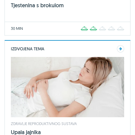
Tjestenina s brokulom
30 MIN
1
2
3
4
5
IZDVOJENA TEMA
ZDRAVLJE REPRODUKTIVNOG SUSTAVA
Upala jajnika