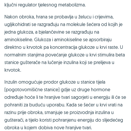
ključni regulator tjelesnog metabolizma.
Nakon obroka, hrana se probavlja u želucu i crijevima,
ugljikohidrati se razgrađuju na molekule šećera od kojih je
jedna glukoza, a bjelančevine se razgrađuju na
aminokiseline. Glukoza i aminokiseline se apsorbiraju
direktno u krvotok pa koncentracija glukoze u krvi raste. U
normalnim stanjima povećanje glukoze u krvi stimulira beta
stanice gušterače na lučenje inzulina koji se prelijeva u
krvotok.
Inzulin omogućuje prodor glukoze u stanice tijela
(pogotovomišićne stanice) gdje uz druge hormone
određuje hoće li te hranjive tvari sagorjeti u energiju ili će se
pohraniti za buduću uporabu. Kada se šećer u krvi vrati na
razinu prije obroka, smanjuje se proizvodnja inzulina u
gušterači, a tijelo koristi pohranjenu energiju do slijedećeg
obroka u kojem dobiva nove hranjive tvari.