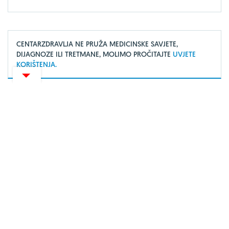
CENTARZDRAVLJA NE PRUŽA MEDICINSKE SAVJETE,
DIJAGNOZE ILI TRETMANE, MOLIMO PROČITAJTE
UVJETE
KORIŠTENJA.
O portalu
Uvjeti korištenja
Marketing
Impressum
Izjava o privatnosti