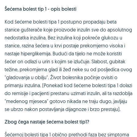
Šećerna bolest tip 1 - opis bolesti
Kod šećerne bolesti tipa 1 postupno propadaju beta
stanice gušterače koje proizvode inzulin sve do apsolutnog
nedostatka inzulina. Bez inzulina koji pokreće glukozu u
stanice, razina šećera u krvi postaje prekomjerno visoka i
nastaje hiperglikemija. Budući da tijelo ne može koristiti
šećer on odlazi u urin s kojim se izlučuje. Slabost, gubitak
težine, prekomjerna glad ili žeđ neke su od posljedica ovog
"gladovanja u obilju". Život bolesnika počinje ovisiti o
primanju inzulina. (Ponekad kod šećerne bolesti tipa 1 dolazi
do remisije i pacijenti prestanu uzimati inzulin, ali ta razdoblja
"medenog mjeseca" gotovo nikada ne traju dugo, javljaju
se ubrzo nakon postavljanja dijagnoze i brzo prestaju).
Zbog čega nastaje šećerna bolest tip1?
Šećernoj bolesti tipa 1 obično prethodi faza bez simptoma