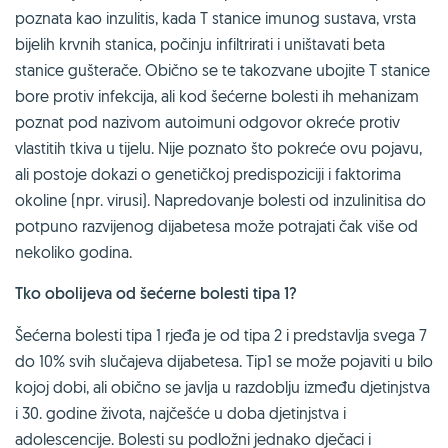
poznata kao inzulitis, kada T stanice imunog sustava, vrsta
bijelih krvnih stanica, počinju infiltrirati i uništavati beta
stanice gušterače. Obično se te takozvane ubojite T stanice
bore protiv infekcija, ali kod šećerne bolesti ih mehanizam
poznat pod nazivom autoimuni odgovor okreće protiv
vlastitih tkiva u tijelu. Nije poznato što pokreće ovu pojavu,
ali postoje dokazi o genetičkoj predispoziciji i faktorima
okoline (npr. virusi). Napredovanje bolesti od inzulinitisa do
potpuno razvijenog dijabetesa može potrajati čak više od
nekoliko godina.
Tko obolijeva od šećerne bolesti tipa 1?
Šećerna bolesti tipa 1 rjeđa je od tipa 2 i predstavlja svega 7
do 10% svih slučajeva dijabetesa. Tip1 se može pojaviti u bilo
kojoj dobi, ali obično se javlja u razdoblju između djetinjstva
i 30. godine života, najčešće u doba djetinjstva i
adolescencije. Bolesti su podložni jednako dječaci i