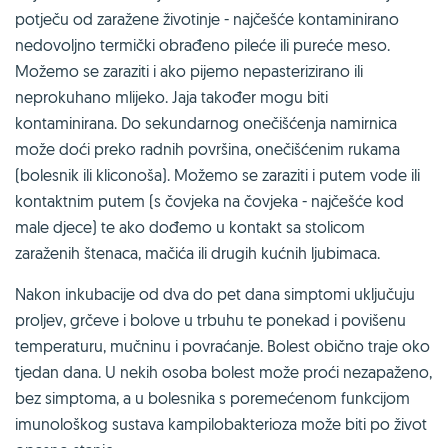
potječu od zaražene životinje - najčešće kontaminirano
nedovoljno termički obrađeno pileće ili pureće meso.
Možemo se zaraziti i ako pijemo nepasterizirano ili
neprokuhano mlijeko. Jaja također mogu biti
kontaminirana. Do sekundarnog onečišćenja namirnica
može doći preko radnih površina, onečišćenim rukama
(bolesnik ili kliconoša). Možemo se zaraziti i putem vode ili
kontaktnim putem (s čovjeka na čovjeka - najčešće kod
male djece) te ako dođemo u kontakt sa stolicom
zaraženih štenaca, mačića ili drugih kućnih ljubimaca.
Nakon inkubacije od dva do pet dana simptomi uključuju
proljev, grčeve i bolove u trbuhu te ponekad i povišenu
temperaturu, mučninu i povraćanje. Bolest obično traje oko
tjedan dana. U nekih osoba bolest može proći nezapaženo,
bez simptoma, a u bolesnika s poremećenom funkcijom
imunološkog sustava kampilobakterioza može biti po život