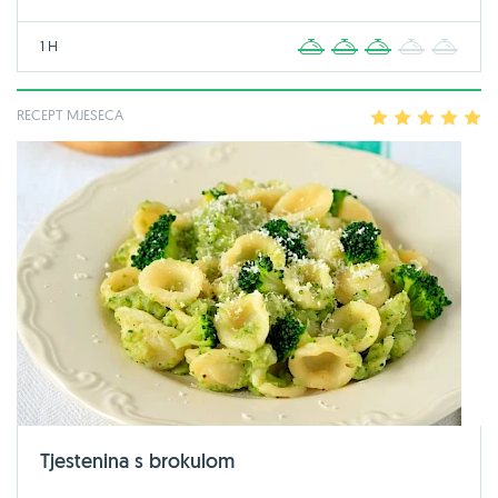
1 H
1
2
3
4
5
RECEPT MJESECA
1
2
3
4
5
Tjestenina s brokulom