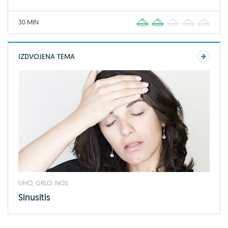
30 MIN
1
2
3
4
5
IZDVOJENA TEMA
UHO, GRLO, NOS
Sinusitis