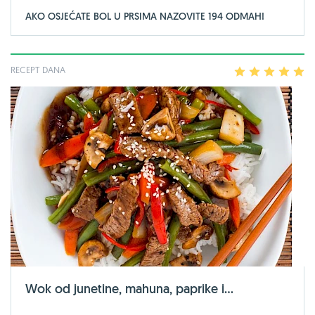
AKO OSJEĆATE BOL U PRSIMA NAZOVITE 194 ODMAH!
RECEPT DANA
1
2
3
4
5
Wok od junetine, mahuna, paprike i...