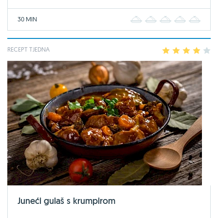
30 MIN
1
2
3
4
5
RECEPT TJEDNA
1
2
3
4
5
Juneći gulaš s krumpirom