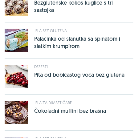
Bezglutenske kokos kuglice s tri
sastojka
JELA BEZ GLUTENA
Palačinka od slanutka sa špinatom i
slatkim krumpirom
DESERTI
Pita od bobičastog voća bez glutena
JELA ZA DIJABETIČARE
Čokoladni muffini bez brašna