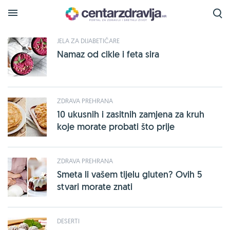
Tražena oznaka
jela-bez-glutena
je pronađena na
sljedećim stranicama:
JELA ZA DIJABETIČARE
Namaz od cikle i feta sira
ZDRAVA PREHRANA
10 ukusnih i zasitnih zamjena za kruh
koje morate probati što prije
ZDRAVA PREHRANA
Smeta li vašem tijelu gluten? Ovih 5
stvari morate znati
DESERTI