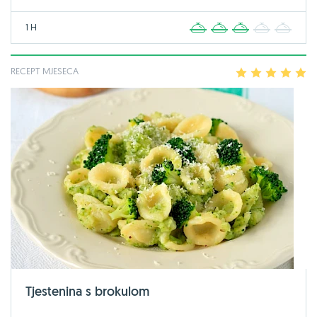
1 H
1
2
3
4
5
RECEPT MJESECA
1
2
3
4
5
Tjestenina s brokulom