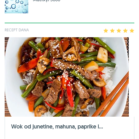
RECEPT DANA
1
2
3
4
5
Wok od junetine, mahuna, paprike i...