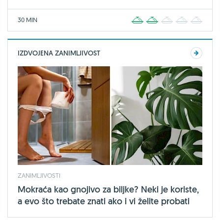
30 MIN
1
2
3
4
5
IZDVOJENA ZANIMLJIVOST
ZANIMLJIVOSTI
Mokraća kao gnojivo za biljke? Neki je koriste,
a evo što trebate znati ako i vi želite probati