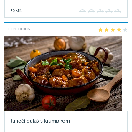
30 MIN
1
2
3
4
5
RECEPT TJEDNA
1
2
3
4
5
Juneći gulaš s krumpirom