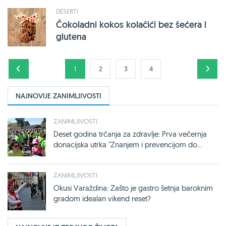
DESERTI
Čokoladni kokos kolačići bez šećera i
glutena
1
2
3
4
NAJNOVIJE ZANIMLJIVOSTI
ZANIMLJIVOSTI
Deset godina trčanja za zdravlje: Prva večernja
donacijska utrka "Znanjem i prevencijom do...
ZANIMLJIVOSTI
Okusi Varaždina: Zašto je gastro šetnja baroknim
gradom idealan vikend reset?