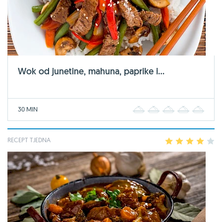
Wok od junetine, mahuna, paprike i...
30 MIN
1
2
3
4
5
RECEPT TJEDNA
1
2
3
4
5