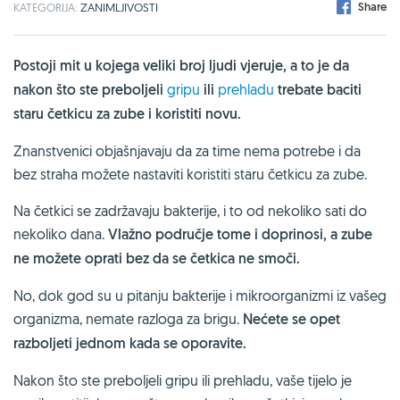
Share
KATEGORIJA:
ZANIMLJIVOSTI
Postoji mit u kojega veliki broj ljudi vjeruje, a to je da
nakon što ste preboljeli
gripu
ili
prehladu
trebate baciti
staru četkicu za zube i koristiti novu.
Znanstvenici objašnjavaju da za time nema potrebe i da
bez straha možete nastaviti koristiti staru četkicu za zube.
Na četkici se zadržavaju bakterije, i to od nekoliko sati do
nekoliko dana.
Vlažno područje tome i doprinosi, a zube
ne možete oprati bez da se četkica ne smoči.
No, dok god su u pitanju bakterije i mikroorganizmi iz vašeg
organizma, nemate razloga za brigu.
Nećete se opet
razboljeti jednom kada se oporavite.
Nakon što ste preboljeli gripu ili prehladu, vaše tijelo je