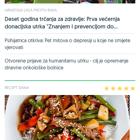
HRVATSKA LIGA PROTIV RAKA
Deset godina trčanja za zdravlje: Prva večernja
donacijska utrka "Znanjem i prevencijom do...
Psihijatrica otkriva: Pet mitova o depresiji u koje ne smijete
vjerovati
Otvorene prijave za humanitarnu utrku - cilj je opremanje
dnevne onkološke bolnice
RECEPT DANA
1
2
3
4
5