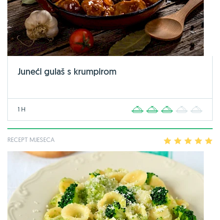
Juneći gulaš s krumpirom
1 H
1
2
3
4
5
RECEPT MJESECA
1
2
3
4
5