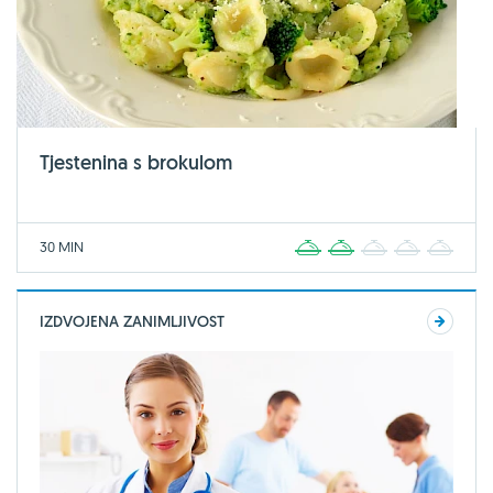
Tjestenina s brokulom
30 MIN
1
2
3
4
5
IZDVOJENA ZANIMLJIVOST