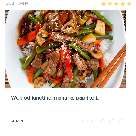
RECEPT DANA
1
2
3
4
5
Wok od junetine, mahuna, paprike i...
30 MIN
1
2
3
4
5