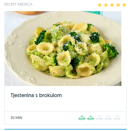
RECEPT MJESECA
1
2
3
4
5
Tjestenina s brokulom
30 MIN
1
2
3
4
5