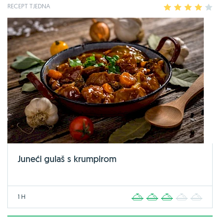
RECEPT TJEDNA
1
2
3
4
5
Juneći gulaš s krumpirom
1 H
1
2
3
4
5