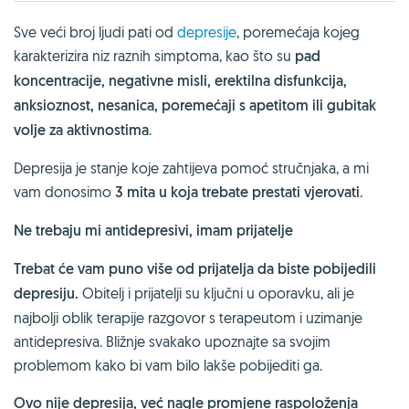
Sve veći broj ljudi pati od
depresije
, poremećaja kojeg
karakterizira niz raznih simptoma, kao što su
pad
koncentracije, negativne misli, erektilna disfunkcija,
anksioznost, nesanica, poremećaji s apetitom ili gubitak
volje za aktivnostima
.
Depresija je stanje koje zahtijeva pomoć stručnjaka, a mi
vam donosimo
3 mita u koja trebate prestati vjerovati
.
Ne trebaju mi antidepresivi, imam prijatelje
Trebat će vam puno više od prijatelja da biste pobijedili
depresiju.
Obitelj i prijatelji su ključni u oporavku, ali je
najbolji oblik terapije razgovor s terapeutom i uzimanje
antidepresiva. Bližnje svakako upoznajte sa svojim
problemom kako bi vam bilo lakše pobijediti ga.
Ovo nije depresija, već nagle promjene raspoloženja