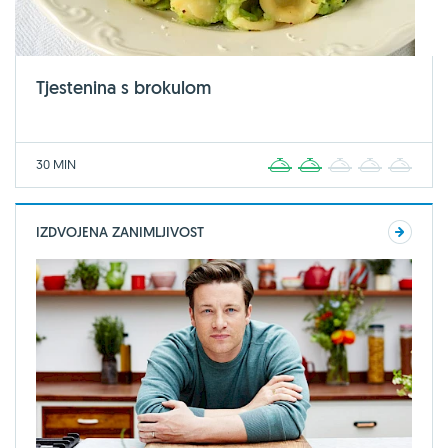
Tjestenina s brokulom
30 MIN
1
2
3
4
5
IZDVOJENA ZANIMLJIVOST