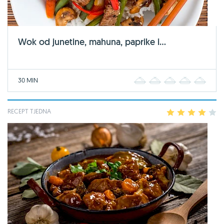
Wok od junetine, mahuna, paprike i...
30 MIN
1
2
3
4
5
RECEPT TJEDNA
1
2
3
4
5