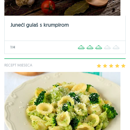
Juneći gulaš s krumpirom
1 H
1
2
3
4
5
RECEPT MJESECA
1
2
3
4
5