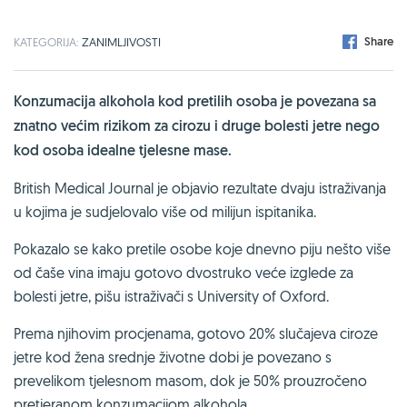
Share
KATEGORIJA:
ZANIMLJIVOSTI
Konzumacija alkohola kod pretilih osoba je povezana sa
znatno većim rizikom za cirozu i druge bolesti jetre nego
kod osoba idealne tjelesne mase.
British Medical Journal je objavio rezultate dvaju istraživanja
u kojima je sudjelovalo više od milijun ispitanika.
Pokazalo se kako pretile osobe koje dnevno piju nešto više
od čaše vina imaju gotovo dvostruko veće izglede za
bolesti jetre, pišu istraživači s University of Oxford.
Prema njihovim procjenama, gotovo 20% slučajeva ciroze
jetre kod žena srednje životne dobi je povezano s
prevelikom tjelesnom masom, dok je 50% prouzročeno
pretjeranom konzumacijom alkohola.