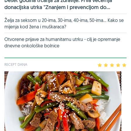
Deset godina trčanja za zdravlje: Prva večernja
donacijska utrka "Znanjem i prevencijom do...
Želja za seksom u 20-ima, 30-ima, 40-ima, 50-ima... Kako se
mijenja kod žena i muškaraca?
Otvorene prijave za humanitarnu utrku - cilj je opremanje
dnevne onkološke bolnice
RECEPT DANA
1
2
3
4
5