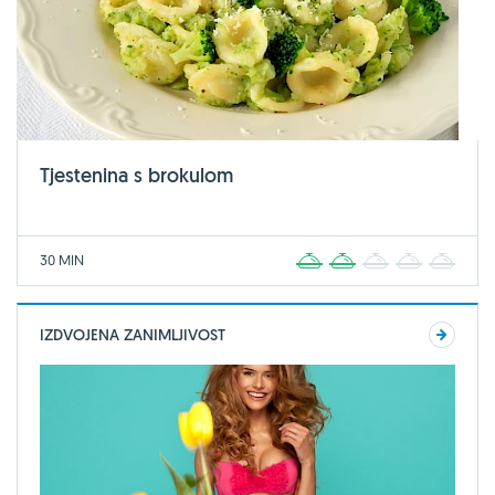
Tjestenina s brokulom
30 MIN
1
2
3
4
5
IZDVOJENA ZANIMLJIVOST