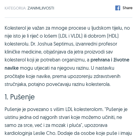
Share
KATEGORIJA:
ZANIMLJIVOSTI
Kolesterol je važan za mnoge procese u ljudskom tijelu, no
nije isto je li riječ o lošem (LDL i VLDL) ili dobrom (HDL)
kolesterolu. Dr. Joshua Septimus, izvanredni profesor
kliničke medicine, objašnjava da jetra proizvodi sav
kolesterol koji je potreban organizmu, a
prehrana i životne
navike
mogu utjecati na njegovu razinu. U nastavku
pročitajte koje navike, prema upozorenju zdravstvenih
stručnjaka, potajno povećavaju razinu kolesterola.
1. Pušenje
Pušenje je povezano s višim LDL kolesterolom. "Pušenje je
uistinu jedna od najgorih stvari koje možemo učiniti, ne
samo za srce, već i za mozak i pluća", upozorava
kardiologinja Leslie Cho. Dodaje da osobe koje puše i imaju