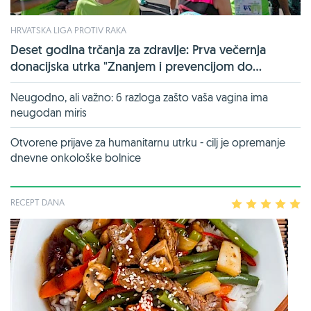
HRVATSKA LIGA PROTIV RAKA
Deset godina trčanja za zdravlje: Prva večernja
donacijska utrka "Znanjem i prevencijom do...
Neugodno, ali važno: 6 razloga zašto vaša vagina ima
neugodan miris
Otvorene prijave za humanitarnu utrku - cilj je opremanje
dnevne onkološke bolnice
RECEPT DANA
1
2
3
4
5