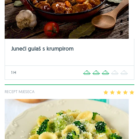
Juneći gulaš s krumpirom
1 H
1
2
3
4
5
RECEPT MJESECA
1
2
3
4
5