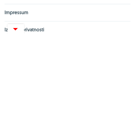
Impressum
Izjava o privatnosti
PARTNERSKI PORTALI
Vitashop.hr
Gentleman.hr
Pharma Akademija
UredskeStolice
Zoona.hr
webshop.net.hr
Kupionline.hr
Zdravi recepti