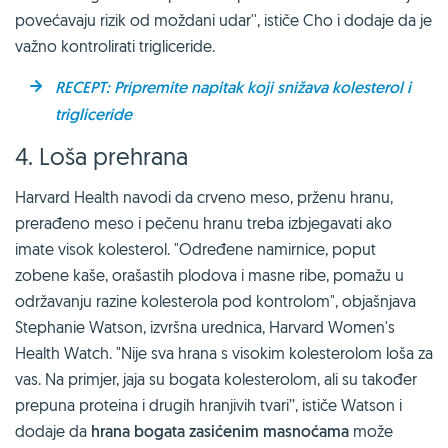
povećavaju rizik od moždani udar'', ističe Cho i dodaje da je
važno kontrolirati trigliceride.
RECEPT: Pripremite napitak koji snižava kolesterol i
trigliceride
4. Loša prehrana
Harvard Health navodi da crveno meso, prženu hranu,
prerađeno meso i pečenu hranu treba izbjegavati ako
imate visok kolesterol. "Određene namirnice, poput
zobene kaše, orašastih plodova i masne ribe, pomažu u
održavanju razine kolesterola pod kontrolom", objašnjava
Stephanie Watson, izvršna urednica, Harvard Women's
Health Watch. "Nije sva hrana s visokim kolesterolom loša za
vas. Na primjer, jaja su bogata kolesterolom, ali su također
prepuna proteina i drugih hranjivih tvari’’, ističe Watson i
dodaje da
hrana bogata zasićenim masnoćama
može