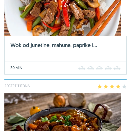
Wok od junetine, mahuna, paprike i...
30 MIN
1
2
3
4
5
RECEPT TJEDNA
1
2
3
4
5