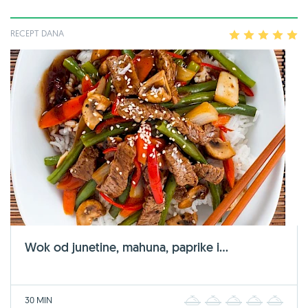
RECEPT DANA
1
2
3
4
5
Wok od junetine, mahuna, paprike i...
30 MIN
1
2
3
4
5