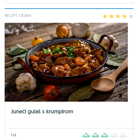
RECEPT TJEDNA
1
2
3
4
5
Juneći gulaš s krumpirom
1 H
1
2
3
4
5