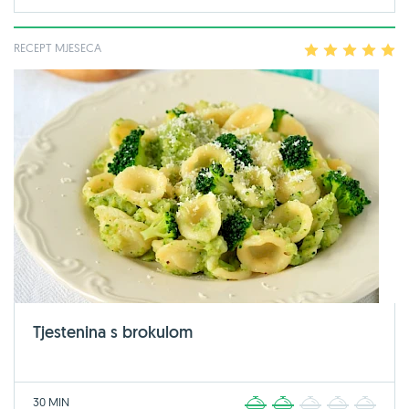
RECEPT MJESECA
1
2
3
4
5
Tjestenina s brokulom
30 MIN
1
2
3
4
5