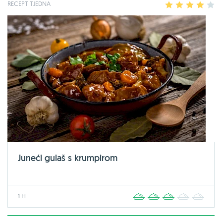
RECEPT TJEDNA
1
2
3
4
5
Juneći gulaš s krumpirom
1 H
1
2
3
4
5