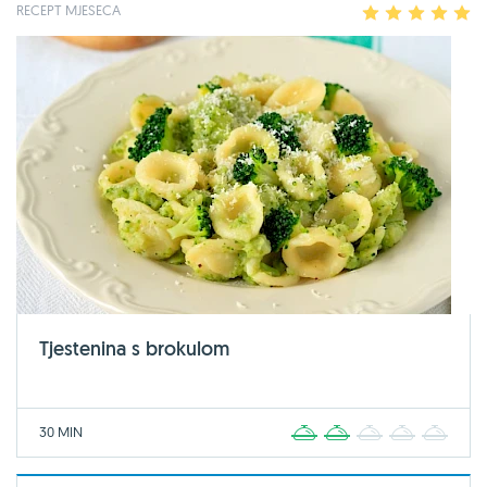
RECEPT MJESECA
1
2
3
4
5
Tjestenina s brokulom
30 MIN
1
2
3
4
5