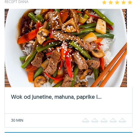
RECEPT DANA
1
2
3
4
5
Wok od junetine, mahuna, paprike i...
30 MIN
1
2
3
4
5