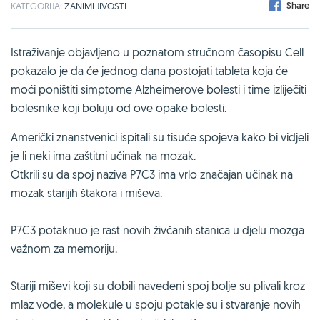
Share
KATEGORIJA:
ZANIMLJIVOSTI
Istraživanje objavljeno u poznatom stručnom časopisu Cell
pokazalo je da će jednog dana postojati tableta koja će
moći poništiti simptome Alzheimerove bolesti i time izliječiti
bolesnike koji boluju od ove opake bolesti.
Američki znanstvenici ispitali su tisuće spojeva kako bi vidjeli
je li neki ima zaštitni učinak na mozak.
Otkrili su da spoj naziva P7C3 ima vrlo značajan učinak na
mozak starijih štakora i miševa.
P7C3 potaknuo je rast novih živčanih stanica u djelu mozga
važnom za memoriju.
Stariji miševi koji su dobili navedeni spoj bolje su plivali kroz
mlaz vode, a molekule u spoju potakle su i stvaranje novih