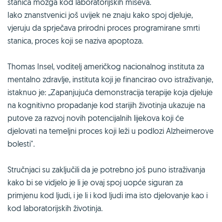
stanica mozga kod laboratorijskih miševa.
Iako znanstvenici još uvijek ne znaju kako spoj djeluje,
vjeruju da sprječava prirodni proces programirane smrti
stanica, proces koji se naziva apoptoza.
Thomas Insel, voditelj američkog nacionalnog instituta za
mentalno zdravlje, instituta koji je financirao ovo istraživanje,
istaknuo je: „Zapanjujuća demonstracija terapije koja djeluje
na kognitivno propadanje kod starijih životinja ukazuje na
putove za razvoj novih potencijalnih lijekova koji će
djelovati na temeljni proces koji leži u podlozi Alzheimerove
bolesti".
Stručnjaci su zaključili da je potrebno još puno istraživanja
kako bi se vidjelo je li je ovaj spoj uopće siguran za
primjenu kod ljudi, i je li i kod ljudi ima isto djelovanje kao i
kod laboratorijskih životinja.