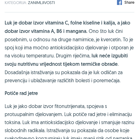
Share
KATEGORIJA:
ZANIMLJIVOSTI
Luk je dobar izvor vitamina C, folne kiseline i kalija, a jako
dobar izvor vitamina A, B6 i mangana.
Ono što luk čini
posebnim, u odnosu na druge namirnice, je kvercetin. To je
spoj koji ima moćno antioksidacijsko djelovanje i otporan je
na visoku temperaturu. Drugim riječima,
luk neće izgubiti
svoju nutritivnu vrijednost tijekom termičke obrade
.
Dosadašnja istraživanja su pokazala da je luk odličan za
prevenciju i ublažavanje različitih bolesti i poremećaja.
Potiče rad jetre
Luk je jako dobar izvor fitonutrijenata, spojeva s
protuupalnim djelovanjem. Luk potiče rad jetre i eliminaciju
toksina. Luk ima antioksidacijsko djelovanje i smanjuje razinu
slobodnih radikala. Istraživanja su pokazala da osobe koje
svakodnevno konzumiraju luk imaju manji rizik od nastanka