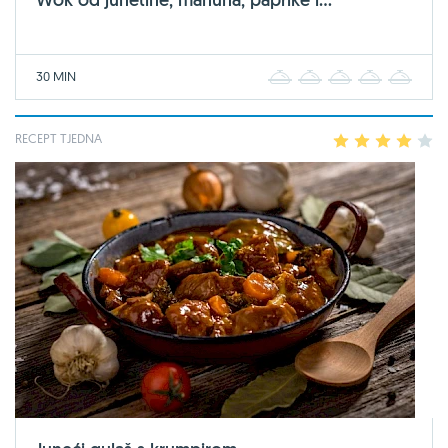
30 MIN
1
2
3
4
5
RECEPT TJEDNA
1
2
3
4
5