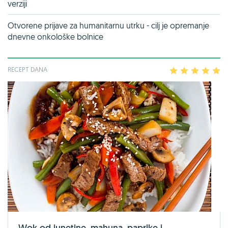
verziji
Otvorene prijave za humanitarnu utrku - cilj je opremanje
dnevne onkološke bolnice
RECEPT DANA
1
2
3
4
5
Wok od junetine, mahuna, paprike i...