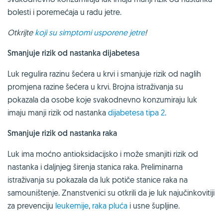
bolesti i poremećaja u radu jetre.
Otkrijte
koji su simptomi usporene jetre
!
Smanjuje rizik od nastanka dijabetesa
Luk regulira razinu šećera u krvi i smanjuje rizik od naglih
promjena razine šećera u krvi. Brojna istraživanja su
pokazala da osobe koje svakodnevno konzumiraju luk
imaju manji rizik od nastanka
dijabetesa tipa 2
.
Smanjuje rizik od nastanka raka
Luk ima moćno antioksidacijsko i može smanjiti rizik od
nastanka i daljnjeg širenja stanica raka. Preliminarna
istraživanja su pokazala da luk potiče stanice raka na
samouništenje. Znanstvenici su otkrili da je luk najučinkovitiji
za prevenciju
leukemije
,
raka pluća
i usne šupljine.