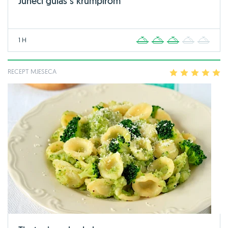
Juneći gulaš s krumpirom
1 H
1
2
3
4
5
RECEPT MJESECA
1
2
3
4
5