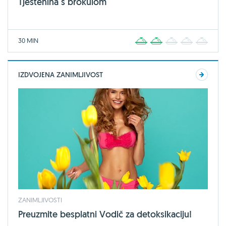
Tjestenina s brokulom
30 MIN
1
2
3
4
5
IZDVOJENA ZANIMLJIVOST
ZANIMLJIVOSTI
Preuzmite besplatni Vodič za detoksikaciju!