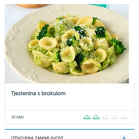
Tjestenina s brokulom
30 MIN
1
2
3
4
5
IZDVOJENA ZANIMLJIVOST