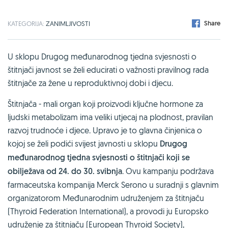
Share
KATEGORIJA:
ZANIMLJIVOSTI
U sklopu Drugog međunarodnog tjedna svjesnosti o
štitnjači javnost se želi educirati o važnosti pravilnog rada
štitnjače za žene u reproduktivnoj dobi i djecu.
Štitnjača - mali organ koji proizvodi ključne hormone za
ljudski metabolizam ima veliki utjecaj na plodnost, pravilan
razvoj trudnoće i djece. Upravo je to glavna činjenica o
kojoj se želi podići svijest javnosti u sklopu
Drugog
međunarodnog tjedna svjesnosti o štitnjači koji se
obilježava od 24. do 30. svibnja
. Ovu kampanju podržava
farmaceutska kompanija Merck Serono u suradnji s glavnim
organizatorom Međunarodnim udruženjem za štitnjaču
(Thyroid Federation International), a provodi ju Europsko
udruženje za štitnjaču (European Thyroid Society),