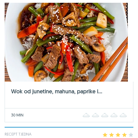
Wok od junetine, mahuna, paprike i...
30 MIN
1
2
3
4
5
RECEPT TJEDNA
1
2
3
4
5