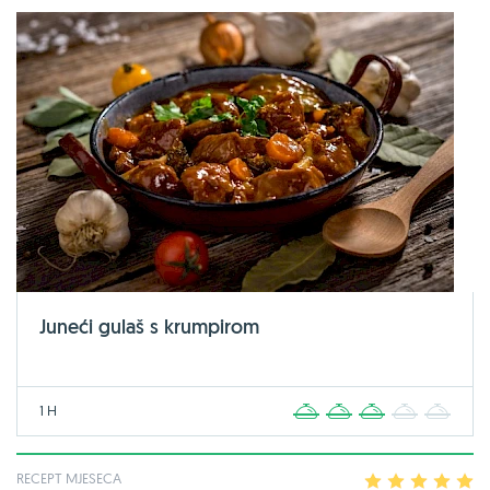
Juneći gulaš s krumpirom
1 H
1
2
3
4
5
RECEPT MJESECA
1
2
3
4
5