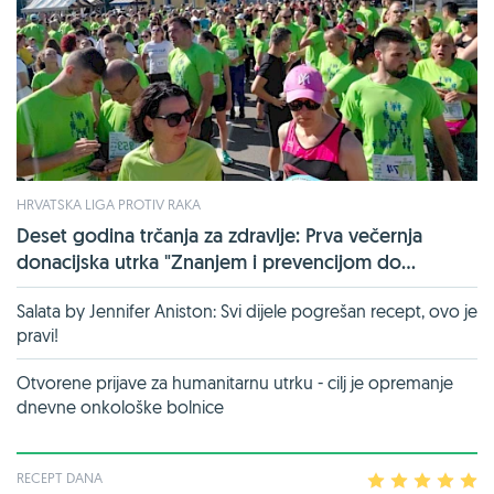
HRVATSKA LIGA PROTIV RAKA
Deset godina trčanja za zdravlje: Prva večernja
donacijska utrka "Znanjem i prevencijom do...
Salata by Jennifer Aniston: Svi dijele pogrešan recept, ovo je
pravi!
Otvorene prijave za humanitarnu utrku - cilj je opremanje
dnevne onkološke bolnice
RECEPT DANA
1
2
3
4
5