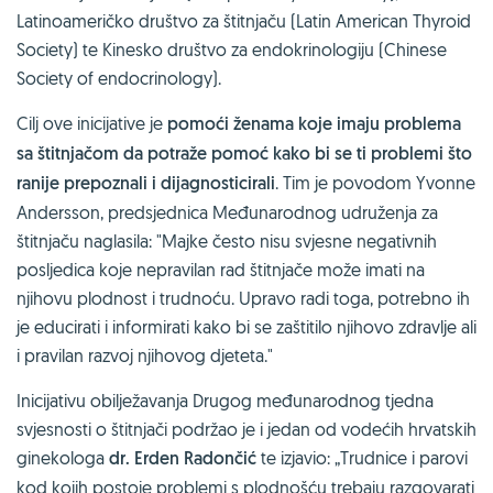
Latinoameričko društvo za štitnjaču (Latin American Thyroid
Society) te Kinesko društvo za endokrinologiju (Chinese
Society of endocrinology).
Cilj ove inicijative je
pomoći ženama koje imaju problema
sa štitnjačom da potraže pomoć kako bi se ti problemi što
ranije prepoznali i dijagnosticirali
. Tim je povodom Yvonne
Andersson, predsjednica Međunarodnog udruženja za
štitnjaču naglasila: "Majke često nisu svjesne negativnih
posljedica koje nepravilan rad štitnjače može imati na
njihovu plodnost i trudnoću. Upravo radi toga, potrebno ih
je educirati i informirati kako bi se zaštitilo njihovo zdravlje ali
i pravilan razvoj njihovog djeteta."
Inicijativu obilježavanja Drugog međunarodnog tjedna
svjesnosti o štitnjači podržao je i jedan od vodećih hrvatskih
ginekologa
dr. Erden Radončić
te izjavio: „Trudnice i parovi
kod kojih postoje problemi s plodnošću trebaju razgovarati