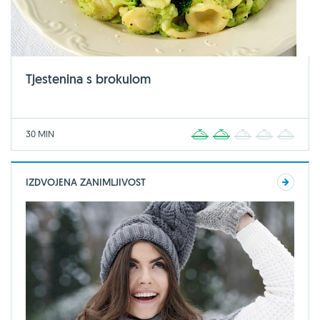
Tjestenina s brokulom
30 MIN
1
2
3
4
5
IZDVOJENA ZANIMLJIVOST