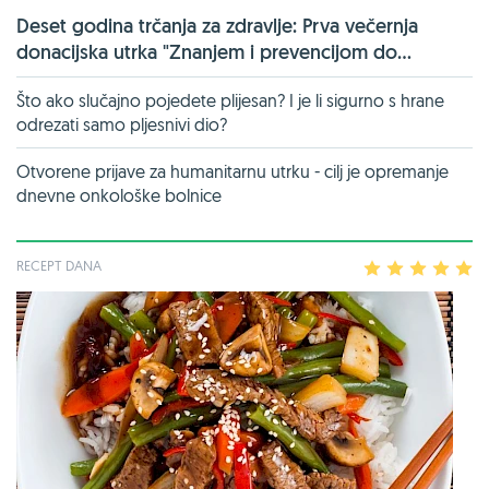
Deset godina trčanja za zdravlje: Prva večernja
donacijska utrka "Znanjem i prevencijom do...
Što ako slučajno pojedete plijesan? I je li sigurno s hrane
odrezati samo pljesnivi dio?
Otvorene prijave za humanitarnu utrku - cilj je opremanje
dnevne onkološke bolnice
RECEPT DANA
1
2
3
4
5