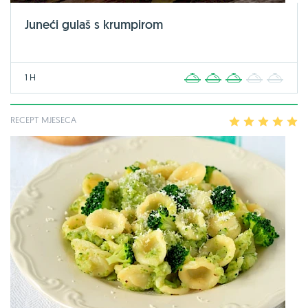
Juneći gulaš s krumpirom
1 H
1
2
3
4
5
RECEPT MJESECA
1
2
3
4
5