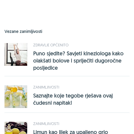
Vezane zanimljivosti
ZDRAVLJE OPĆENITO
Puno sjedite? Savjeti kineziologa kako
olakšati bolove i spriječiti dugoročne
posljedice
ZANIMLJIVOSTI
Saznajte koje tegobe rješava ovaj
čudesni napitak!
ZANIMLJIVOSTI
Limun kao lijek za upaljeno grlo