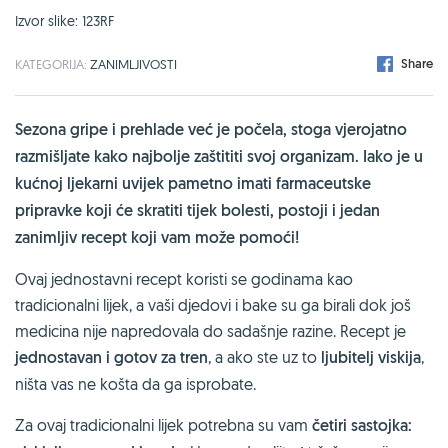
Izvor slike: 123RF
Share
KATEGORIJA:
ZANIMLJIVOSTI
Sezona gripe i prehlade već je počela, stoga vjerojatno
razmišljate kako najbolje zaštititi svoj organizam. Iako je u
kućnoj ljekarni uvijek pametno imati farmaceutske
pripravke koji će skratiti tijek bolesti, postoji i jedan
zanimljiv recept koji vam može pomoći!
Ovaj jednostavni recept koristi se godinama kao
tradicionalni lijek, a vaši djedovi i bake su ga birali dok još
medicina nije napredovala do sadašnje razine. Recept je
jednostavan i gotov za tren
, a ako ste uz to
ljubitelj viskija
,
ništa vas ne košta da ga isprobate.
Za ovaj tradicionalni lijek potrebna su vam
četiri sastojka: