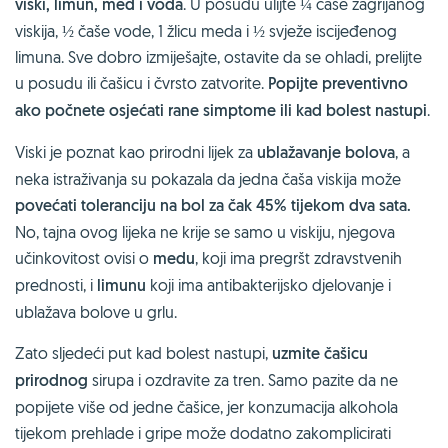
viski, limun, med i voda
. U posudu ulijte ¼ čaše zagrijanog
viskija, ½ čaše vode, 1 žlicu meda i ½ svježe iscijeđenog
limuna. Sve dobro izmiješajte, ostavite da se ohladi, prelijte
u posudu ili čašicu i čvrsto zatvorite.
Popijte preventivno
ako počnete osjećati rane simptome ili kad bolest nastupi
.
Viski je poznat kao prirodni lijek za
ublažavanje bolova
, a
neka istraživanja su pokazala da jedna čaša viskija može
povećati toleranciju na bol za čak 45% tijekom dva sata.
No, tajna ovog lijeka ne krije se samo u viskiju, njegova
učinkovitost ovisi o
medu
, koji ima pregršt zdravstvenih
prednosti, i
limunu
koji ima antibakterijsko djelovanje i
ublažava bolove u grlu.
Zato sljedeći put kad bolest nastupi,
uzmite čašicu
prirodnog
sirupa i ozdravite za tren. Samo pazite da ne
popijete više od jedne čašice, jer konzumacija alkohola
tijekom prehlade i gripe može dodatno zakomplicirati