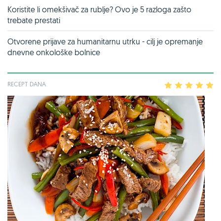
Koristite li omekšivač za rublje? Ovo je 5 razloga zašto
trebate prestati
Otvorene prijave za humanitarnu utrku - cilj je opremanje
dnevne onkološke bolnice
RECEPT DANA
1
2
3
4
5