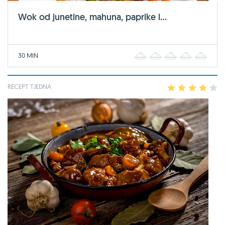
Wok od junetine, mahuna, paprike i...
30 MIN
1
2
3
4
5
RECEPT TJEDNA
1
2
3
4
5