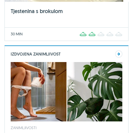
Tjestenina s brokulom
30 MIN
1
2
3
4
5
IZDVOJENA ZANIMLJIVOST
ZANIMLJIVOSTI