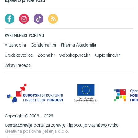
Izjava o privatnosti
PARTNERSKI PORTALI
Vitashop.hr
Gentleman.hr
Pharma Akademija
UredskeStolice
Zoona.hr
webshop.net.hr
Kupionline.hr
Zdravi recepti
Copyright © 2008. - 2026.
CentarZdravlja
portal za zdravlje i ljepotu je vlasništvo tvrtke
Kreativna poslovna rješenja d.o.o.