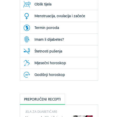
Oblik tijela
Menstruacija, ovulacija i začeće
Termin poroda
Imam li dijabetes?
Štetnosti pušenja
Mjesečni horoskop
Godišnji horoskop
PREPORUČENI RECEPTI
JELA ZA DIJABETIČARE