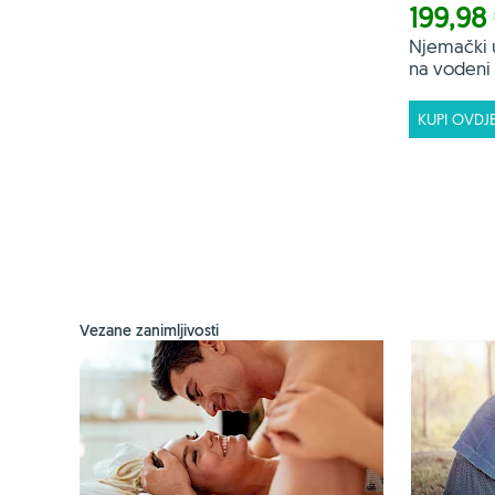
199,98
Njemački 
na vodeni f
KUPI OVDJ
Vezane zanimljivosti