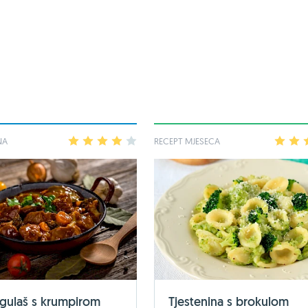
NA
1
2
3
4
5
RECEPT MJESECA
1
2
 gulaš s krumpirom
Tjestenina s brokulom