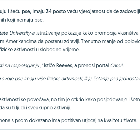
uju i šeću pse, imaju 34 posto veću vjerojatnost da će zadovolji
onih koji nemaju pse.
ate University-a
,istraživanje pokazuje kako promocija vlasništva
m Amerikancima da postanu zdraviji. Trenutno manje od polovi
zičke aktivnosti u slobodno vrijeme.
ti na raspolaganju ,"
ističe
Reeves
, a prenosi portal
Care2
.
u svoje pse imaju više fizičke aktivnosti, ili je šetanje psa jednost
aktivnosti se povećava, no tim je otkrio kako posjedovanje i šetn
u ti ljudi i sveukupno aktivniji.
a s psom dokazano ima pozitivan utjecaj na kvalitetu života.