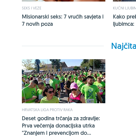
SEKS I VEZE
KUĆNI LJUBI
Misionarski seks: 7 vrućih savjeta i
Kako preb
7 novih poza
ljubimca:
Najčita
HRVATSKA LIGA PROTIV RAKA
Deset godina trčanja za zdravlje:
Prva večernja donacijska utrka
"Znanjem i prevencijom do...