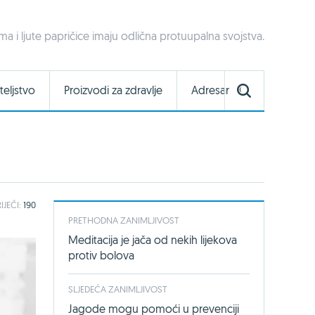
a i ljute papričice imaju odlična protuupalna svojstva.
teljstvo
Proizvodi za zdravlje
Adresar
IJEČI:
190
PRETHODNA ZANIMLJIVOST
Meditacija je jača od nekih lijekova
protiv bolova
SLJEDEĆA ZANIMLJIVOST
Jagode mogu pomoći u prevenciji