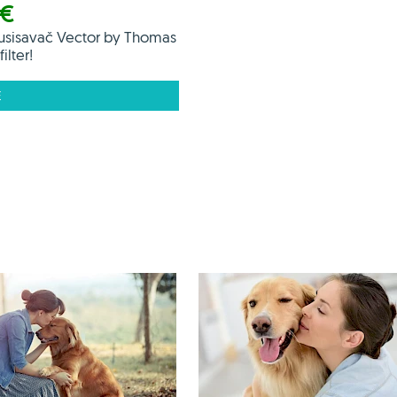
 €
usisavač Vector by Thomas
ilter!
E