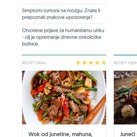
Simptomi tumora na mozgu: Znate li
prepoznati znakove upozorenja?
Otvorene prijave za humanitarnu utrku
- cilj je opremanje dnevne onkološke
bolnice
RECEPT DANA
1
2
3
4
5
RECEPT TJED
Wok od junetine, mahuna,
Juneći