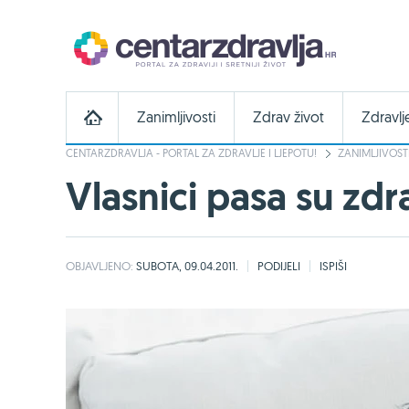
Zanimljivosti
Zdrav život
Zdravlj
CENTARZDRAVLJA - PORTAL ZA ZDRAVLJE I LJEPOTU!
ZANIMLJIVOST
Vlasnici pasa su zdra
OBJAVLJENO:
SUBOTA, 09.04.2011.
PODIJELI
ISPIŠI