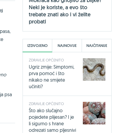
Mokraća kao gnojivo za biljke?
Neki je koriste, a evo što
ti
trebate znati ako i vi želite
probati
 pasa,
ce
IZDVOJENO
NAJNOVIJE
NAJČITANIJE
ZDRAVLJE OPĆENITO
Ugriz zmije: Simptomi,
prva pomoć i što
avno
nikako ne smijete
učiniti?
ja psa
ZDRAVLJE OPĆENITO
Što ako slučajno
pojedete plijesan? I je
li sigurno s hrane
odrezati samo pljesnivi