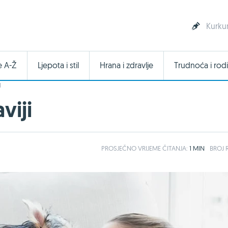
Kurkum
e A-Ž
Ljepota i stil
Hrana i zdravlje
Trudnoća i rodi
I
viji
PROSJEČNO
VRIJEME ČITANJA:
1 MIN
BROJ R