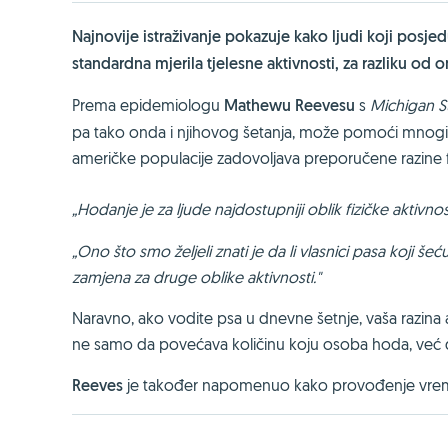
Najnovije istraživanje pokazuje kako ljudi koji posjed
standardna mjerila tjelesne aktivnosti, za razliku od 
Prema epidemiologu
Mathewu Reevesu
s
Michigan St
pa tako onda i njihovog šetanja, može pomoći mnogi
američke populacije zadovoljava preporučene razine fi
„Hodanje je za ljude najdostupniji oblik fizičke aktivnos
„Ono što smo željeli znati je da li vlasnici pasa koji šeć
zamjena za druge oblike aktivnosti."
Naravno, ako vodite psa u dnevne šetnje, vaša razina 
ne samo da povećava količinu koju osoba hoda, već da s
Reeves
je također napomenuo kako provođenje vremen