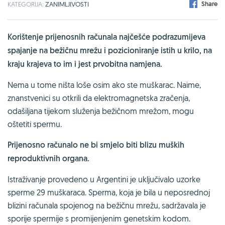
Share
KATEGORIJA:
ZANIMLJIVOSTI
Korištenje prijenosnih računala najčešće podrazumijeva
spajanje na bežičnu mrežu i pozicioniranje istih u krilo, na
kraju krajeva to im i jest prvobitna namjena.
Nema u tome ništa loše osim ako ste muškarac. Naime,
znanstvenici su otkrili da elektromagnetska zračenja,
odašiljana tijekom služenja bežičnom mrežom, mogu
oštetiti spermu.
Prijenosno računalo ne bi smjelo biti blizu muških
reproduktivnih organa.
Istraživanje provedeno u Argentini je uključivalo uzorke
sperme 29 muškaraca. Sperma, koja je bila u neposrednoj
blizini računala spojenog na bežičnu mrežu, sadržavala je
sporije spermije s promijenjenim genetskim kodom.