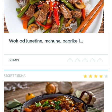
Wok od junetine, mahuna, paprike i...
30 MIN
1
2
3
4
5
RECEPT TJEDNA
1
2
3
4
5