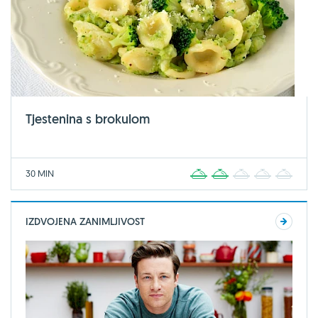
Tjestenina s brokulom
30 MIN
1
2
3
4
5
IZDVOJENA ZANIMLJIVOST