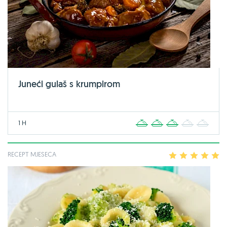
Juneći gulaš s krumpirom
1 H
1
2
3
4
5
RECEPT MJESECA
1
2
3
4
5