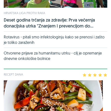
HRVATSKA LIGA PROTIV RAKA
Deset godina trčanja za zdravlje: Prva večernja
donacijska utrka "Znanjem i prevencijom do...
Rotavirus - pitali smo infektologinju kako se prenosi i zašto
je toliko zaraženih
Otvorene prijave za humanitarnu utrku - cilj je opremanje
dnevne onkološke bolnice
RECEPT DANA
1
2
3
4
5