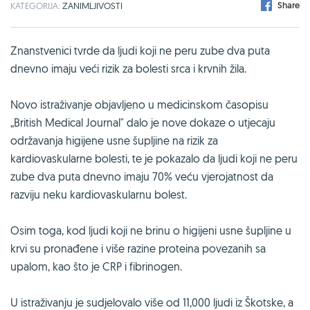
Share
KATEGORIJA:
ZANIMLJIVOSTI
Znanstvenici tvrde da ljudi koji ne peru zube dva puta
dnevno imaju veći rizik za bolesti srca i krvnih žila.
Novo istraživanje objavljeno u medicinskom časopisu
„British Medical Journal" dalo je nove dokaze o utjecaju
održavanja higijene usne šupljine na rizik za
kardiovaskularne bolesti, te je pokazalo da ljudi koji ne peru
zube dva puta dnevno imaju 70% veću vjerojatnost da
razviju neku kardiovaskularnu bolest.
Osim toga, kod ljudi koji ne brinu o higijeni usne šupljine u
krvi su pronađene i više razine proteina povezanih sa
upalom, kao što je CRP i fibrinogen.
U istraživanju je sudjelovalo više od 11,000 ljudi iz Škotske, a