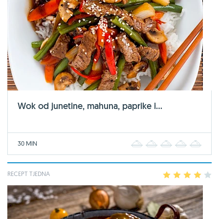
Wok od junetine, mahuna, paprike i...
30 MIN
1
2
3
4
5
RECEPT TJEDNA
1
2
3
4
5