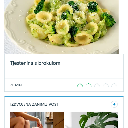
Tjestenina s brokulom
30 MIN
1
2
3
4
5
IZDVOJENA ZANIMLJIVOST