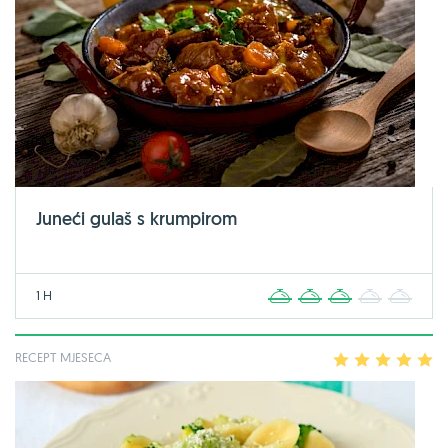
Juneći gulaš s krumpirom
1 H
1
2
3
4
5
RECEPT MJESECA
1
2
3
4
5