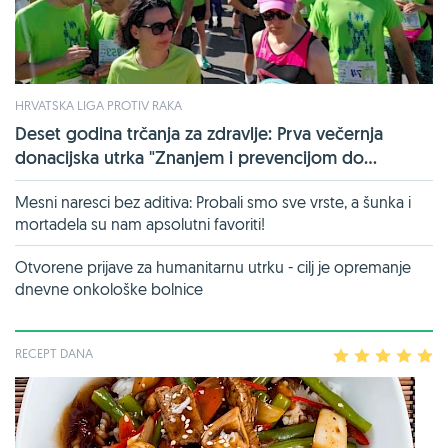
HRVATSKA LIGA PROTIV RAKA
Deset godina trčanja za zdravlje: Prva večernja
donacijska utrka "Znanjem i prevencijom do...
Mesni naresci bez aditiva: Probali smo sve vrste, a šunka i
mortadela su nam apsolutni favoriti!
Otvorene prijave za humanitarnu utrku - cilj je opremanje
dnevne onkološke bolnice
RECEPT DANA
1
2
3
4
5