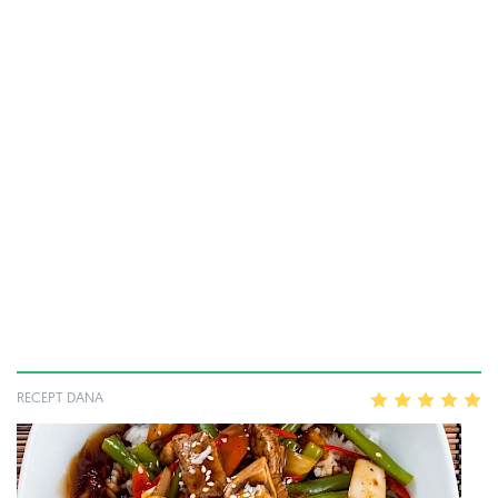
RECEPT DANA
1
2
3
4
5