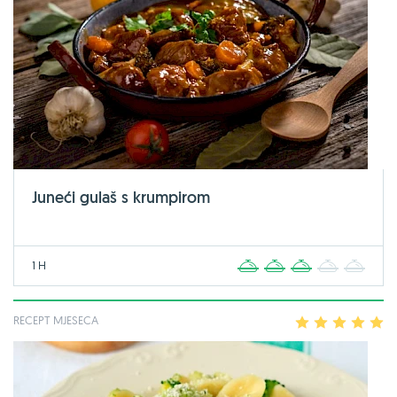
Juneći gulaš s krumpirom
1 H
1
2
3
4
5
RECEPT MJESECA
1
2
3
4
5