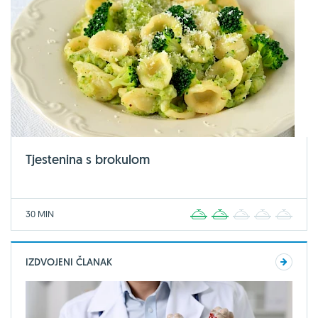
Tjestenina s brokulom
30 MIN
1
2
3
4
5
IZDVOJENI ČLANAK