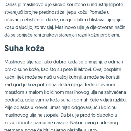
Danas je maslinovo ulje široko korišteno u industriji ljepote
stvarajući brojne prednosti za lijepu kožu. Pomaže u
očuvanju elastičnosti kože, ona je glatka i blistava, njeguje
kosu dajući joj zdrav sjaj. Maslinovo ulje je djelotvoran način
da se spriječe rani znakovi starenja i razni kožni problemi.
Suha koža
Maslinovo ulje radi jako dobro kada se primjenjuje odmah
preko suhe kože, kao što su pete ili laktovi. Ovaj besplatni
kućni lijek može se naći u vašoj kuhinji, a može se koristiti
kad god je koži potrebna ekstra njega. Jednostavnom
masažom s malom količinom maslinovog ulja na zahvaćena
područja, gdje vam je koža suha i odmah ćete vidjeti razliku.
Prije odlaska u krevet, umasirajte odgovarajuću količinu
maslinovog ulja na stopala. Da bi ulje prodrlo duboko u
kožu, obucite pamučne čarape. Nakon ovog čudesnog
tretmana, noge će biti osjetno nježnije u jutro.