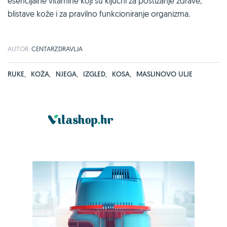
esencijalne vitamine koji su ključni za postizanje zdrave,
blistave kože i za pravilno funkcioniranje organizma.
AUTOR:
CENTARZDRAVLJA
RUKE
,
KOŽA
,
NJEGA
,
IZGLED
,
KOSA
,
MASLINOVO ULJE