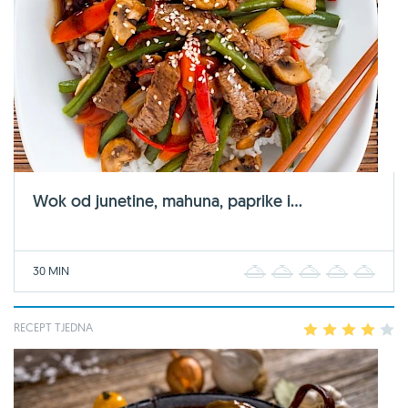
Wok od junetine, mahuna, paprike i...
30 MIN
1
2
3
4
5
RECEPT TJEDNA
1
2
3
4
5