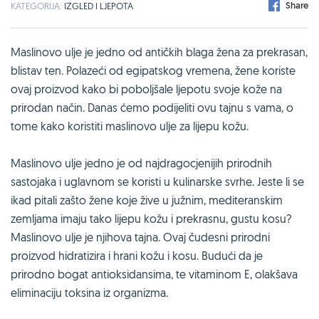
Share
KATEGORIJA:
IZGLED I LJEPOTA
Maslinovo ulje je jedno od antičkih blaga žena za prekrasan,
blistav ten. Polazeći od egipatskog vremena, žene koriste
ovaj proizvod kako bi poboljšale ljepotu svoje kože na
prirodan način. Danas ćemo podijeliti ovu tajnu s vama, o
tome kako koristiti maslinovo ulje za lijepu kožu.
Maslinovo ulje jedno je od najdragocjenijih prirodnih
sastojaka i uglavnom se koristi u kulinarske svrhe. Jeste li se
ikad pitali zašto žene koje žive u južnim, mediteranskim
zemljama imaju tako lijepu kožu i prekrasnu, gustu kosu?
Maslinovo ulje je njihova tajna. Ovaj čudesni prirodni
proizvod hidratizira i hrani kožu i kosu. Budući da je
prirodno bogat antioksidansima, te vitaminom E, olakšava
eliminaciju toksina iz organizma.