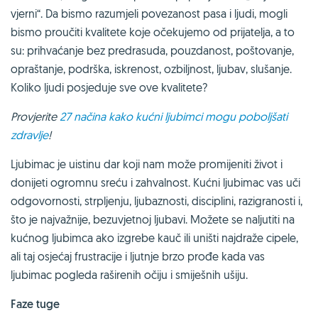
vjerni“. Da bismo razumjeli povezanost pasa i ljudi, mogli
bismo proučiti kvalitete koje očekujemo od prijatelja, a to
su: prihvaćanje bez predrasuda, pouzdanost, poštovanje,
opraštanje, podrška, iskrenost, ozbiljnost, ljubav, slušanje.
Koliko ljudi posjeduje sve ove kvalitete?
Provjerite
27 načina kako kućni ljubimci mogu poboljšati
zdravlje
!
Ljubimac je uistinu dar koji nam može promijeniti život i
donijeti ogromnu sreću i zahvalnost. Kućni ljubimac vas uči
odgovornosti, strpljenju, ljubaznosti, disciplini, razigranosti i,
što je najvažnije, bezuvjetnoj ljubavi. Možete se naljutiti na
kućnog ljubimca ako izgrebe kauč ili uništi najdraže cipele,
ali taj osjećaj frustracije i ljutnje brzo prođe kada vas
ljubimac pogleda raširenih očiju i smiješnih ušiju.
Faze tuge