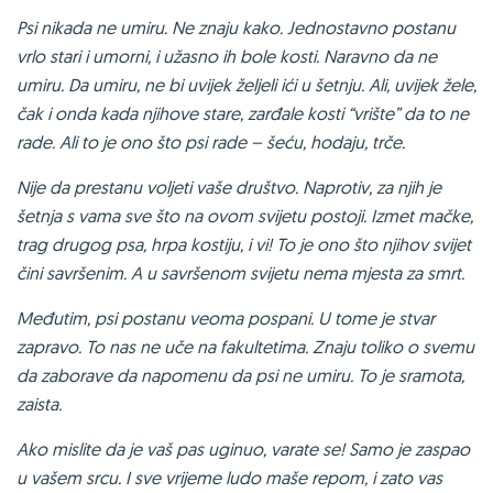
Psi nikada ne umiru. Ne znaju kako. Jednostavno postanu
vrlo stari i umorni, i užasno ih bole kosti. Naravno da ne
umiru. Da umiru, ne bi uvijek željeli ići u šetnju. Ali, uvijek žele,
čak i onda kada njihove stare, zarđale kosti “vrište” da to ne
rade. Ali to je ono što psi rade – šeću, hodaju, trče.
Nije da prestanu voljeti vaše društvo. Naprotiv, za njih je
šetnja s vama sve što na ovom svijetu postoji. Izmet mačke,
trag drugog psa, hrpa kostiju, i vi! To je ono što njihov svijet
čini savršenim. A u savršenom svijetu nema mjesta za smrt.
Međutim, psi postanu veoma pospani. U tome je stvar
zapravo. To nas ne uče na fakultetima. Znaju toliko o svemu
da zaborave da napomenu da psi ne umiru. To je sramota,
zaista.
Ako mislite da je vaš pas uginuo, varate se! Samo je zaspao
u vašem srcu. I sve vrijeme ludo maše repom, i zato vas