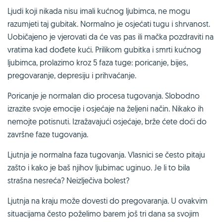
Ljudi koji nikada nisu imali kućnog ljubimca, ne mogu
razumjeti taj gubitak. Normalno je osjećati tugu i shrvanost.
Uobičajeno je vjerovati da će vas pas ili mačka pozdraviti na
vratima kad dođete kući. Prilikom gubitka i smrti kućnog
ljubimca, prolazimo kroz 5 faza tuge: poricanje, bijes,
pregovaranje, depresiju i prihvaćanje.
Poricanje je normalan dio procesa tugovanja. Slobodno
izrazite svoje emocije i osjećaje na željeni način. Nikako ih
nemojte potisnuti. Izražavajući osjećaje, brže ćete doći do
završne faze tugovanja.
Ljutnja je normalna faza tugovanja. Vlasnici se često pitaju
zašto i kako je baš njihov ljubimac uginuo. Je li to bila
strašna nesreća? Neizlječiva bolest?
Ljutnja na kraju može dovesti do pregovaranja. U ovakvim
situacijama često poželimo barem još tri dana sa svojim