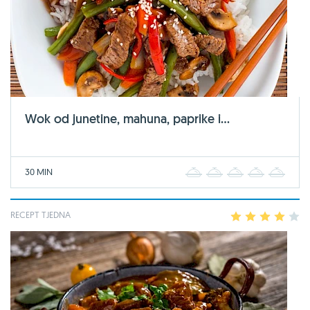
Wok od junetine, mahuna, paprike i...
30 MIN
1
2
3
4
5
RECEPT TJEDNA
1
2
3
4
5