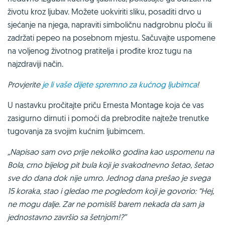
životu kroz ljubav. Možete uokviriti sliku, posaditi drvo u
sjećanje na njega, napraviti simboličnu nadgrobnu ploču ili
zadržati pepeo na posebnom mjestu. Sačuvajte uspomene
na voljenog životnog pratitelja i prođite kroz tugu na
najzdraviji način.
Provjerite
je li vaše dijete spremno za kućnog ljubimca
!
U nastavku pročitajte priču Ernesta Montage koja će vas
zasigurno dirnuti i pomoći da prebrodite najteže trenutke
tugovanja za svojim kućnim ljubimcem.
„Napisao sam ovo prije nekoliko godina kao uspomenu na
Bola, crno bijelog pit bula koji je svakodnevno šetao, šetao
sve do dana dok nije umro. Jednog dana prešao je svega
15 koraka, stao i gledao me pogledom koji je govorio: “Hej,
ne mogu dalje. Zar ne pomisliš barem nekada da sam ja
jednostavno završio sa šetnjom!?”