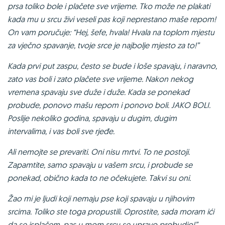
prsa toliko bole i plačete sve vrijeme. Tko može ne plakati
kada mu u srcu živi veseli pas koji neprestano maše repom!
On vam poručuje: “Hej, šefe, hvala! Hvala na toplom mjestu
za vječno spavanje, tvoje srce je najbolje mjesto za to!”
Kada prvi put zaspu, često se bude i loše spavaju, i naravno,
zato vas boli i zato plačete sve vrijeme. Nakon nekog
vremena spavaju sve duže i duže. Kada se ponekad
probude, ponovo mašu repom i ponovo boli. JAKO BOLI.
Poslije nekoliko godina, spavaju u dugim, dugim
intervalima, i vas boli sve rjeđe.
Ali nemojte se prevariti. Oni nisu mrtvi. To ne postoji.
Zapamtite, samo spavaju u vašem srcu, i probude se
ponekad, obično kada to ne očekujete. Takvi su oni.
Žao mi je ljudi koji nemaju pse koji spavaju u njihovim
srcima. Toliko ste toga propustili. Oprostite, sada moram ići
da se isplačem, pas u mom srcu se upravo probudio!”