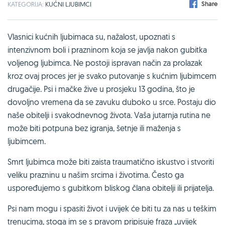
Share
KATEGORIJA:
KUĆNI LJUBIMCI
Vlasnici kućnih ljubimaca su, nažalost, upoznati s
intenzivnom boli i prazninom koja se javlja nakon gubitka
voljenog ljubimca. Ne postoji ispravan način za prolazak
kroz ovaj proces jer je svako putovanje s kućnim ljubimcem
drugačije. Psi i mačke žive u prosjeku 13 godina, što je
dovoljno vremena da se zavuku duboko u srce. Postaju dio
naše obitelji i svakodnevnog života. Vaša jutarnja rutina ne
može biti potpuna bez igranja, šetnje ili maženja s
ljubimcem.
Smrt ljubimca može biti zaista traumatično iskustvo i stvoriti
veliku prazninu u našim srcima i životima. Često ga
uspoređujemo s gubitkom bliskog člana obitelji ili prijatelja.
Psi nam mogu i spasiti život i uvijek će biti tu za nas u teškim
trenucima, stoga im se s pravom pripisuje fraza „uvijek