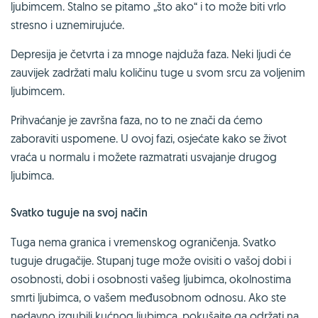
ljubimcem. Stalno se pitamo „što ako“ i to može biti vrlo
stresno i uznemirujuće.
Depresija je četvrta i za mnoge najduža faza. Neki ljudi će
zauvijek zadržati malu količinu tuge u svom srcu za voljenim
ljubimcem.
Prihvaćanje je završna faza, no to ne znači da ćemo
zaboraviti uspomene. U ovoj fazi, osjećate kako se život
vraća u normalu i možete razmatrati usvajanje drugog
ljubimca.
Svatko tuguje na svoj način
Tuga nema granica i vremenskog ograničenja. Svatko
tuguje drugačije. Stupanj tuge može ovisiti o vašoj dobi i
osobnosti, dobi i osobnosti vašeg ljubimca, okolnostima
smrti ljubimca, o vašem međusobnom odnosu. Ako ste
nedavno izgubili kućnog ljubimca, pokušajte ga održati na