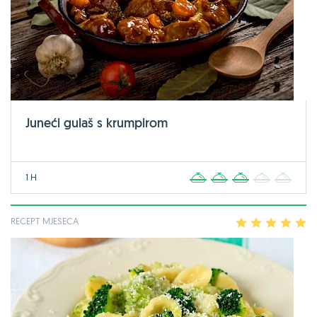
Juneći gulaš s krumpirom
1 H
1
2
3
4
5
RECEPT MJESECA
1
2
3
4
5