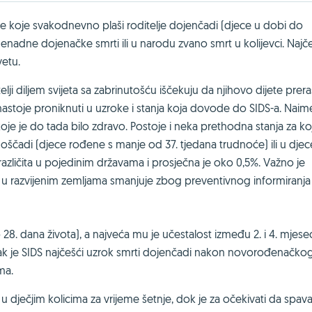
je koje svakodnevno plaši roditelje dojenčadi (djece u dobi do
nenadne dojenačke smrti ili u narodu zvano smrt u kolijevci. Najč
vetu.
i diljem svijeta sa zabrinutošću iščekuju da njihovo dijete prera
nastoje proniknuti u uzroke i stanja koja dovode do SIDS-a. Naim
je je do tada bilo zdravo. Postoje i neka prethodna stanja za ko
oščadi (djece rođene s manje od 37. tjedana trudnoće) ili u djec
azličita u pojedinim državama i prosječna je oko 0,5%. Važno je
 u razvijenim zemljama smanjuje zbog preventivnog informiranja
28. dana života), a najveća mu je učestalost između 2. i 4. mjese
pak je SIDS najčešći uzrok smrti dojenčadi nakon novorođenačko
ma.
ak u dječjim kolicima za vrijeme šetnje, dok je za očekivati da spava