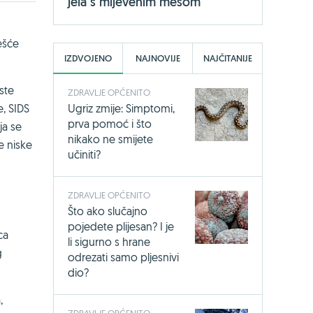
jela s mljevenim mesom
ešće
IZDVOJENO
NAJNOVIJE
NAJČITANIJE
ste
ZDRAVLJE OPĆENITO
Ugriz zmije: Simptomi,
e, SIDS
prva pomoć i što
ja se
nikako ne smijete
e niske
učiniti?
ZDRAVLJE OPĆENITO
Što ako slučajno
pojedete plijesan? I je
ca
li sigurno s hrane
g
odrezati samo pljesnivi
dio?
,
ZDRAVLJE OPĆENITO