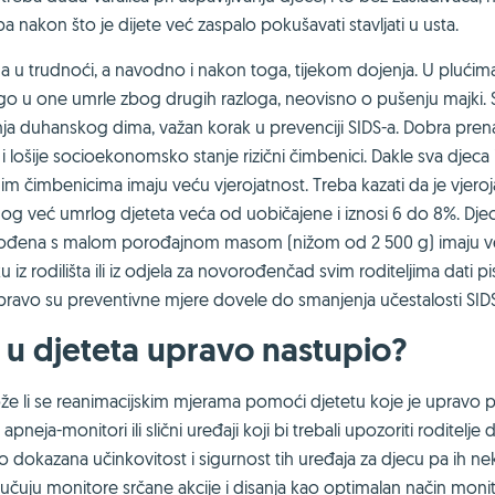
reba nakon što je dijete već zaspalo pokušavati stavljati u usta.
a u trudnoći, a navodno i nakon toga, tijekom dojenja. U plućim
ego u one umrle zbog drugih razloga, neovisno o pušenju majki.
anja duhanskog dima, važan korak u prevenciji SIDS-a. Dobra pren
i lošije socioekonomsko stanje rizični čimbenici. Dakle sva djeca
nim čimbenicima imaju veću vjerojatnost. Treba kazati da je vjero
nog već umrlog djeteta veća od uobičajene i iznosi 6 do 8%. Dje
ona rođena s malom porođajnom masom (nižom od 2 500 g) imaju 
u iz rodilišta ili iz odjela za novorođenčad svim roditeljima dati p
pravo su preventivne mjere dovele do smanjenja učestalosti SIDS
e u djeteta upravo nastupio?
že li se reanimacijskim mjerama pomoći djetetu koje je upravo p
eja-monitori ili slični uređaji koji bi trebali upozoriti roditelje d
 dokazana učinkovitost i sigurnost tih uređaja za djecu pa ih ne
učuju monitore srčane akcije i disanja kao optimalan način mon