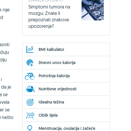
Simptomi tumora na
e nije
mozgu: Znate li
ed
prepoznati znakove
upozorenja?
sniti
BMI kalkulator
užuju
blju
Dnevni unos kalorija
Potrošnja kalorija
i
 da je
Nutritivne vrijednosti
a se
ovela
Idealna težina
er se
Oblik tijela
i nešto
Menstruacija, ovulacija i začeće