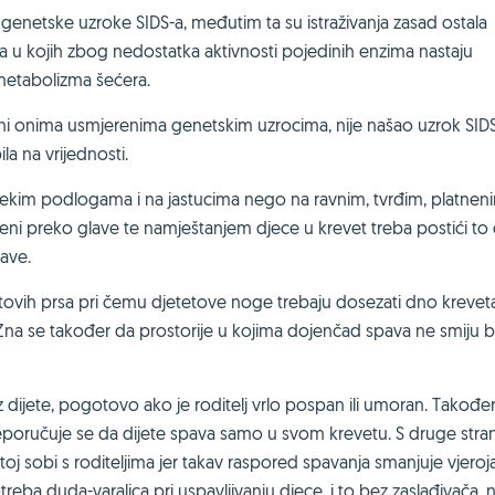
genetske uzroke SIDS-a, međutim ta su istraživanja zasad ostala
ma u kojih zbog nedostatka aktivnosti pojedinih enzima nastaju
 metabolizma šećera.
 ni onima usmjerenima genetskim uzrocima, nije našao uzrok SIDS
a na vrijednosti.
ekim podlogama i na jastucima nego na ravnim, tvrđim, platnen
ni preko glave te namještanjem djece u krevet treba postići to
lave.
etovih prsa pri čemu djetetove noge trebaju dosezati dno krevet
 Zna se također da prostorije u kojima dojenčad spava ne smiju bi
z dijete, pogotovo ako je roditelj vrlo pospan ili umoran. Također
Preporučuje se da dijete spava samo u svom krevetu. S druge stra
j sobi s roditeljima jer takav raspored spavanja smanjuje vjeroj
ba duda-varalica pri uspavljivanju djece, i to bez zaslađivača, 