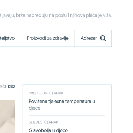
šljavaju, brže napreduju na poslu i njihova plaća je viša.
teljstvo
Proizvodi za zdravlje
Adresar
JEČI:
1202
PRETHODNI ČLANAK
Povišena tjelesna temperatura u
djece
SLJEDEĆI ČLANAK
Glavobolja u djece