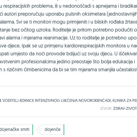
ju respiracijskih problema, ili u nedonoščadi s apnejama i bradika
eći autori preporučuju uporabu pulsnih oksimetara (jednostavniji
larma. Svi se ti monitori mogu primijeniti i u bliskih rođaka žrtav
 stanje bez očitog uzroka. Roditelje je pritom potrebno podučiti o
vi alarma i mjerama reanimacije. Uz to roditelje je potrebno upoz
ve djece. Ipak se uz primjenu kardiorespiracijskih monitora u n
aspati umjesto da noći provode bdijući uz svoju djecu. U iščekiva
avstvenim profesionalcima jedino preostaje što bolja edukacija i
h s rizičnim čimbenicima da bi se tim mjerama smanjila učestalos
RIJE VODITELJ JEDINICE INTENZIVNOG LIJEČENJA NOVOROĐENČADI, KLINIKA ZA PE
IZVOR:
ZDRAV-ZIVO
dojenačke smrti
dojenče