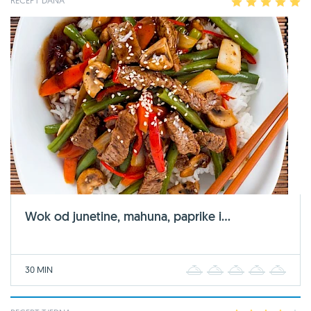
RECEPT DANA
1
2
3
4
5
Wok od junetine, mahuna, paprike i...
30 MIN
1
2
3
4
5