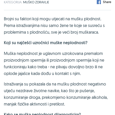
Share
KATEGORIJA:
MUŠKO ZDRAVLJE
Brojni su faktori koji mogu utjecati na mušku plodnost.
Prema istraživanjima nisu samo žene te koje se susreću s
problemima s plodnošću, sve je veći broj muškaraca.
Koji su najčešći uzročnici muške neplodnosti?
Muška neplodnost je uglavnom uzrokovana premalom
proizvodnjom spermija ili proizvodnjom spermija koji ne
funkcioniraju kako treba - ne plivaju dovoljno brzo ili ne
oplode jajašce kada dođu u kontakt s njim.
Istraživanja su pokazala da na mušku plodnost negativno
utječu nezdrave životne navike, kao što je pušenje,
konzumiranje droga, prekomjerno konzumiranje alkohola,
manjak fizičke aktivnosti i pretilost.
Kako se muška neplodnost dijagnosticira?