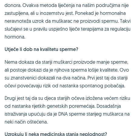
donora. Ovakva metoda liječenja na našim područjima nije
zastupljena, ali u inozemstvu jest. Ponekad je hormonalna
neravnoteža uzrok da muškarac ne proizvodi spermu. Takvi
slučajevi se u pravilu uspješno liječe terapijama za regulaciju
hormona.
Utječe li dob na kvalitetu sperme?
Nema dokaza da stariji muškarci proizvode manje sperme,
ali postoje dokazi da je njihova sperma lošije kvalitete. Ovo
su znanstvenici dokazali na dva načina. Prvi jest taj da stariji
očevi povećavaju rizik od nastanka spontanog pobačaja.
Drugi jest taj da su djeca starijih očeva izložena većem riziku
od nastanka rijetkih genetskih poremećaja. Dosadašnja
istraživanja upućuju da je DNA sperme starijeg muškarca na
neki način oštećena.
Uzrokuju li neka medicinska stanja neplodnost?