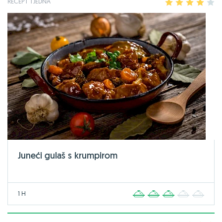
RECEPT TJEDNA
1
2
3
4
5
Juneći gulaš s krumpirom
1 H
1
2
3
4
5