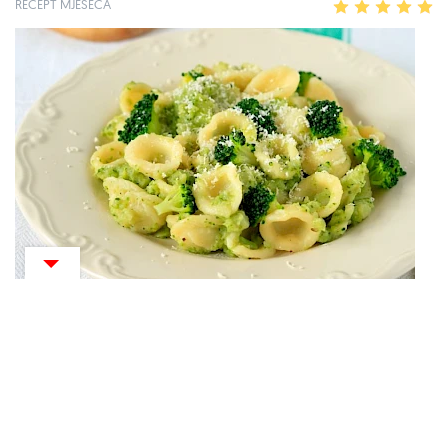
RECEPT MJESECA
1
2
3
4
5
Tjestenina s brokulom
30 MIN
1
2
3
4
5