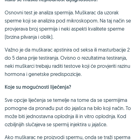
Osnovni test je analiza spermija. Muškarac da uzorak
sperme koji se analizira pod mikroskopom. Na taj način se
provjerava broj spermija i neki aspekti kvalitete sperme
(brzina plivanja i oblik).
Važno je da muškarac apstinira od seksa ili masturbacije 2
do 5 dana prije testiranja. Ovisno o rezultatima testiranja,
neki muškarci trebaju raditi testove koji će provjeriti razinu
hormona i genetske predispozicije.
Koje su mogućnosti liječenja?
Sve opcije liječenja se temelje na tome da se spermijima
pomogne da pronađu put do jajašca na bilo koji način. To
može biti jednostavna oplodnja ili in vitro oplodnja. Kod
ozbiljnijih slučajeva se spermij injektira u jajašce.
Ako muškarac ne proizvodi spermu, onda se traži sperma