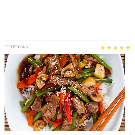
RECEPT DANA
1
2
3
4
5