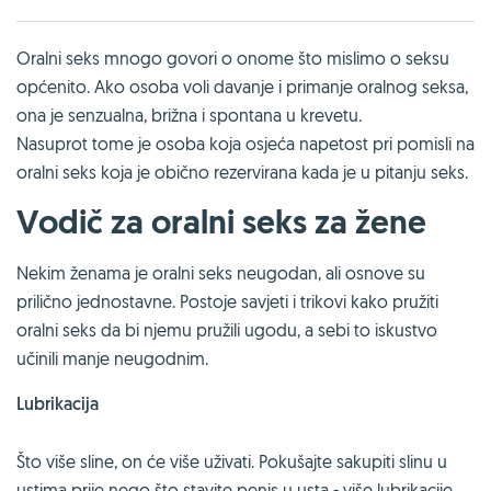
Oralni seks mnogo govori o onome što mislimo o seksu
općenito. Ako osoba voli davanje i primanje oralnog seksa,
ona je senzualna, brižna i spontana u krevetu.
Nasuprot tome je osoba koja osjeća napetost pri pomisli na
oralni seks koja je obično rezervirana kada je u pitanju seks.
Vodič za oralni seks za žene
Nekim ženama je oralni seks neugodan, ali osnove su
prilično jednostavne. Postoje savjeti i trikovi kako pružiti
oralni seks da bi njemu pružili ugodu, a sebi to iskustvo
učinili manje neugodnim.
Lubrikacija
Što više sline, on će više uživati. Pokušajte sakupiti slinu u
ustima prije nego što stavite penis u usta - više lubrikacije,