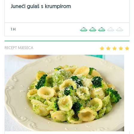
Juneći gulaš s krumpirom
1 H
1
2
3
4
5
RECEPT MJESECA
1
2
3
4
5