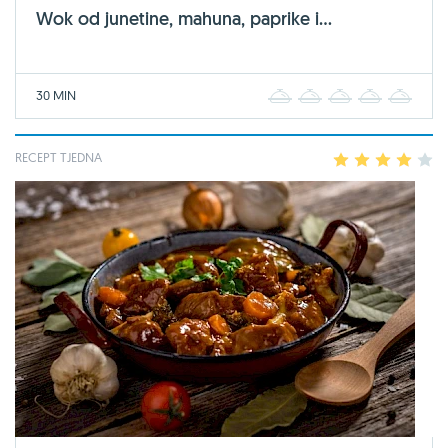
Wok od junetine, mahuna, paprike i...
30 MIN
1
2
3
4
5
RECEPT TJEDNA
1
2
3
4
5