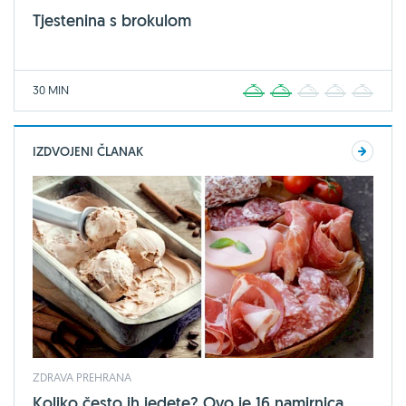
Tjestenina s brokulom
30 MIN
1
2
3
4
5
IZDVOJENI ČLANAK
ZDRAVA PREHRANA
Koliko često ih jedete? Ovo je 16 namirnica