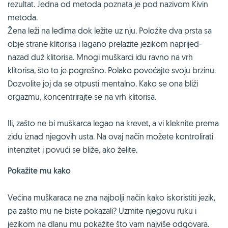
rezultat. Jedna od metoda poznata je pod nazivom Kivin
metoda.
Žena leži na leđima dok ležite uz nju. Položite dva prsta sa
obje strane klitorisa i lagano prelazite jezikom naprijed-
nazad duž klitorisa. Mnogi muškarci idu ravno na vrh
klitorisa, što to je pogrešno. Polako povećajte svoju brzinu.
Dozvolite joj da se otpusti mentalno. Kako se ona bliži
orgazmu, koncentrirajte se na vrh klitorisa.
Ili, zašto ne bi muškarca legao na krevet, a vi kleknite prema
zidu iznad njegovih usta. Na ovaj način možete kontrolirati
intenzitet i povući se bliže, ako želite.
Pokažite mu kako
Većina muškaraca ne zna najbolji način kako iskoristiti jezik,
pa zašto mu ne biste pokazali? Uzmite njegovu ruku i
jezikom na dlanu mu pokažite što vam najviše odgovara.