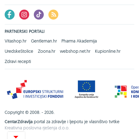
PARTNERSKI PORTALI
Vitashop.hr
Gentleman.hr
Pharma Akademija
UredskeStolice
Zoona.hr
webshop.net.hr
Kupionline.hr
Zdravi recepti
Copyright © 2008. - 2026.
CentarZdravlja
portal za zdravlje i ljepotu je vlasništvo tvrtke
Kreativna poslovna rješenja d.o.o.