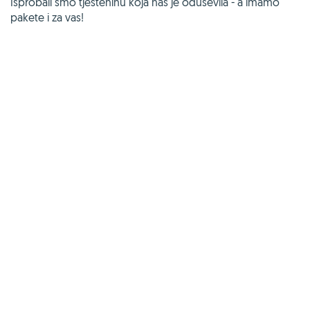
Isprobali smo tjesteninu koja nas je oduševila - a imamo
pakete i za vas!