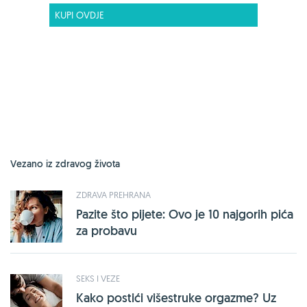
KUPI OVDJE
Vezano iz zdravog života
ZDRAVA PREHRANA
Pazite što pijete: Ovo je 10 najgorih pića
za probavu
SEKS I VEZE
Kako postići višestruke orgazme? Uz