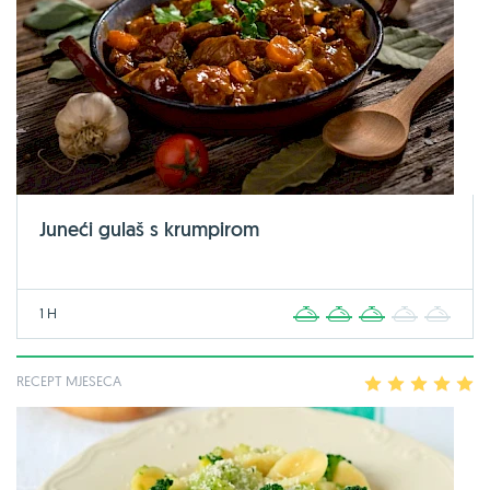
Juneći gulaš s krumpirom
1 H
1
2
3
4
5
RECEPT MJESECA
1
2
3
4
5