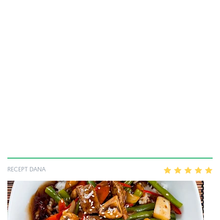
RECEPT DANA
1
2
3
4
5