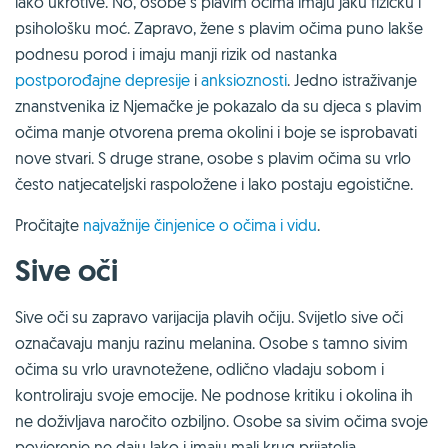
lako ukrotive. No, osobe s plavim očima imaju jaku fizičku i
psihološku moć. Zapravo, žene s plavim očima puno lakše
podnesu porod i imaju manji rizik od nastanka
postporođajne depresije
i
anksioznosti
. Jedno istraživanje
znanstvenika iz Njemačke je pokazalo da su djeca s plavim
očima manje otvorena prema okolini i boje se isprobavati
nove stvari. S druge strane, osobe s plavim očima su vrlo
često natjecateljski raspoložene i lako postaju egoistične.
Pročitajte
najvažnije činjenice o očima i vidu
.
Sive oči
Sive oči su zapravo varijacija plavih očiju. Svijetlo sive oči
označavaju manju razinu melanina. Osobe s tamno sivim
očima su vrlo uravnotežene, odlično vladaju sobom i
kontroliraju svoje emocije. Ne podnose kritiku i okolina ih
ne doživljava naročito ozbiljno. Osobe sa sivim očima svoje
povjerenje ne daju lako i imaju mali krug prijatelja.