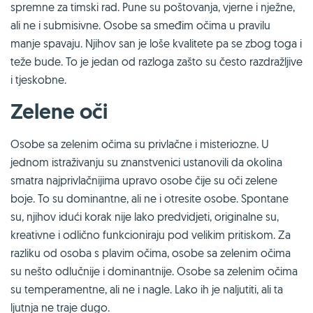
spremne za timski rad. Pune su poštovanja, vjerne i nježne,
ali ne i submisivne. Osobe sa smeđim očima u pravilu
manje spavaju. Njihov san je loše kvalitete pa se zbog toga i
teže bude. To je jedan od razloga zašto su često razdražljive
i tjeskobne.
Zelene oči
Osobe sa zelenim očima su privlačne i misteriozne. U
jednom istraživanju su znanstvenici ustanovili da okolina
smatra najprivlačnijima upravo osobe čije su oči zelene
boje. To su dominantne, ali ne i otresite osobe. Spontane
su, njihov idući korak nije lako predvidjeti, originalne su,
kreativne i odlično funkcioniraju pod velikim pritiskom. Za
razliku od osoba s plavim očima, osobe sa zelenim očima
su nešto odlučnije i dominantnije. Osobe sa zelenim očima
su temperamentne, ali ne i nagle. Lako ih je naljutiti, ali ta
ljutnja ne traje dugo.