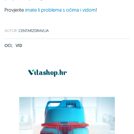
Provjerite
imate li problema s očima i vidom
!
AUTOR:
CENTARZDRAVLJA
OČI
,
VID