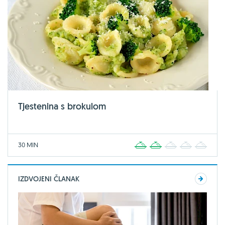
Tjestenina s brokulom
30 MIN
1
2
3
4
5
IZDVOJENI ČLANAK