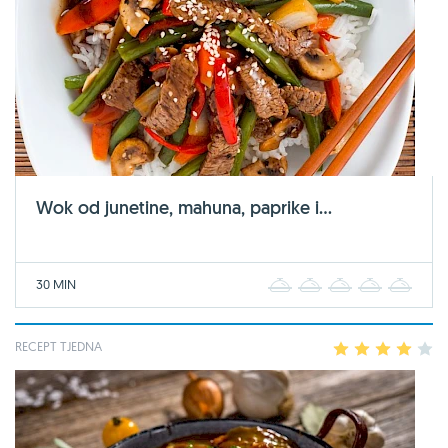
Wok od junetine, mahuna, paprike i...
30 MIN
1
2
3
4
5
RECEPT TJEDNA
1
2
3
4
5